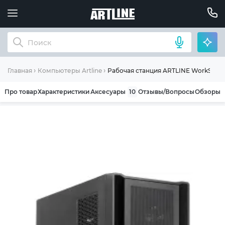
Рабочая станция ARTLINE WorkStatio
Главная
Компьютеры Artline
Про товар
Характеристики
Аксесуары
10
Отзывы/Вопросы
Обзоры
ОБЩИЕ УСЛОВИЯ ГАРАНТИИ
Компания ARTLINE благодарит Вас за выбор
нашей продукции. Мы уверены, что