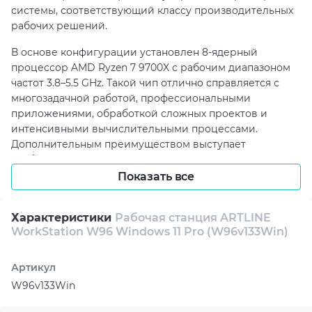
системы, соответствующий классу производительных
рабочих решений.
В основе конфигурации установлен 8-ядерный
процессор AMD Ryzen 7 9700X с рабочим диапазоном
частот 3.8–5.5 GHz. Такой чип отлично справляется с
многозадачной работой, профессиональными
приложениями, обработкой сложных проектов и
интенсивными вычислительными процессами.
Дополнительным преимуществом выступает
разблокированный множитель CPU, который
подчеркивает потенциал платформы и ее ориентацию
Показать все
на высокую производительность в требовательных
условиях эксплуатации.
Характеристики
Рабочая станция ARTLINE
WorkStation W96 Windows 11 Pro (W96v133Win)
Для уверенной работы с современным
профессиональным ПО система оснащена 32 ГБ
оперативной памяти DDR5-6000 RGB,
Артикул
обеспечивающей высокую скорость отклика и
W96v133Win
эффективную обработку больших массивов данных.
Подсистема хранения представлена сверхбыстрым