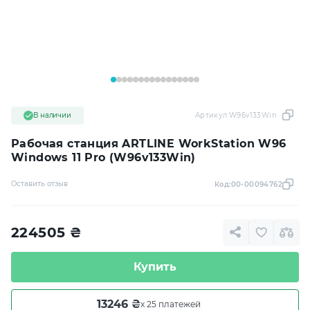
В наличии
Артикул:
W96v133Win
Рабочая станция ARTLINE WorkStation W96
Windows 11 Pro (W96v133Win)
Оставить отзыв
Код:
00-00094762
224505
₴
Купить
13246 ₴
x 25 платежей