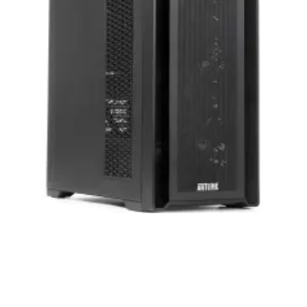
приобретенная вами техника будет служить
вам долгие годы при соблюдении правил
эксплуатации и хранения.
Artline комп'ютери