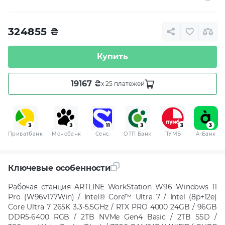
324855
₴
Купить
19167 ₴
x 25 платежей
Приватбанк
Монобанк
Сенс
ОТП Банк
ПУМБ
A-Банк
Ключевые особенности
Рабочая станция ARTLINE WorkStation W96 Windows 11
Pro (W96v177Win) / Intel® Core™ Ultra 7 / Intel (8p+12e)
Core Ultra 7 265K 3.3-5.5GHz / RTX PRO 4000 24GB / 96GB
DDR5-6400 RGB / 2TB NVMe Gen4 Basic / 2TB SSD /