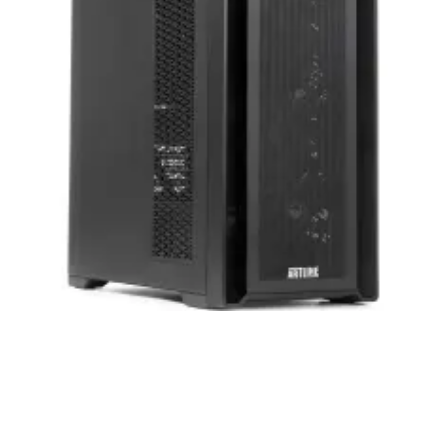
нашей продукции. Мы уверены, что
приобретенная вами техника будет служить
вам долгие годы при соблюдении правил
эксплуатации и хранения.
Artline комп'ютери