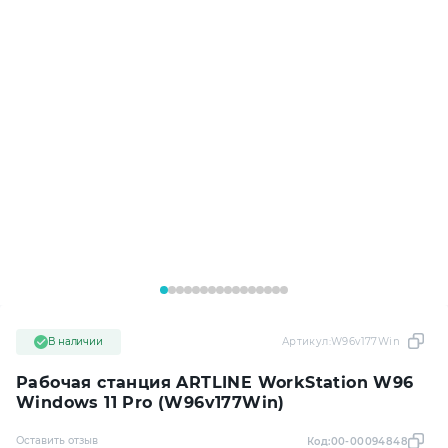
В наличии
Артикул:
W96v177Win
Рабочая станция ARTLINE WorkStation W96
Windows 11 Pro (W96v177Win)
Оставить отзыв
Код:
00-00094848