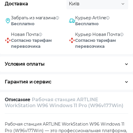
Доставка
Київ
Забрать из магазина
Курьер Artline
Бесплатно
Бесплатно
Новая Почта
Курьер Новая Почта
Согласно тарифам
Согласно тарифам
перевозчика
перевозчика
Условия оплаты
Оплата частями
Наличными
Кредит
Гарантия и сервис
Условия гарантии
Описание
Рабочая станция ARTLINE
Возврат и обмен в течение 14 дней
WorkStation W96 Windows 11 Pro (W96v177Win)
Собственный сервисный центр
Рабочая станция ARTLINE WorkStation W96 Windows 11
Техническая поддержка
Консультация
Pro (W96v177Win) — это профессиональная платформа,