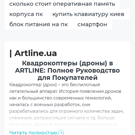
сколько стоит оперативная память
корпуса пк
купить клавиатуру киев
блок питания на пк
смартфон
| Artline.ua
Квадрокоптеры (дроны) в
ARTLINE: Полное Руководство
для Покупателей
Квадрокоптер (дрон) – это беспилотный
летательный аппарат. История появления дронов
как и большинство современных технологий,
началась с военных разработок, они
разрабатывались для огромного количества задач,
слежение, ретрансляция сигнала и тд. Больше
полу века дроны в основном использовались в
военных целях, а также в узких специальностях,
Читать полностью