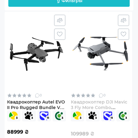
Фильтры
0
0
Квадрокоптер Autel EVO
Квадрокоптер DJI Mavic
II Pro Rugged Bundle V3
3 Fly More Combo
Grey (102001738)
(CP.MA.00000452.01)
88999
₴
109989
₴