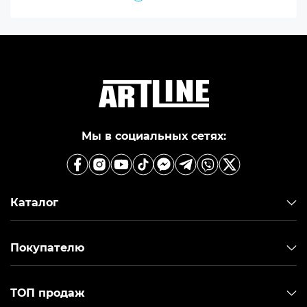
таких как геология, сельское хозяйство, урбанистке
и многое другое. Так было до того как в 2006 году
компания DJI выпустила первый дрон для
коммерческого использования. С тех пор и начался
путь развития коммерческих дронов.
Современный рынок дронов и других беспилотных
летательных аппаратов стретмительно
развиваеться, предлагая все более совершенные
модели дронов различного ценового диапазона и
Мы в социальных сетях:
сфер применения.
Каталог
Покупателю
ТОП продаж
Купить квадрокоптеры (дроны) в