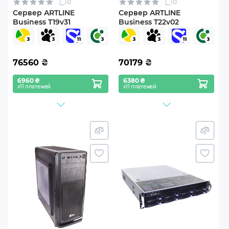
0
0
Сервер ARTLINE
Сервер ARTLINE
Business T19v31
Business T22v02
76560
₴
70179
₴
6960 ₴
6380 ₴
х11 платежей
х11 платежей