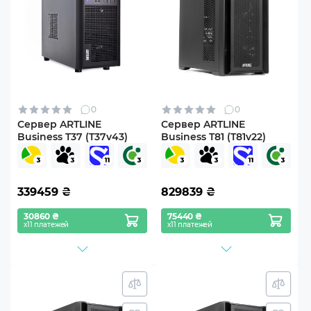
0
0
Сервер ARTLINE
Сервер ARTLINE
Business T37 (T37v43)
Business T81 (T81v22)
339459
₴
829839
₴
30860 ₴
75440 ₴
х11 платежей
х11 платежей