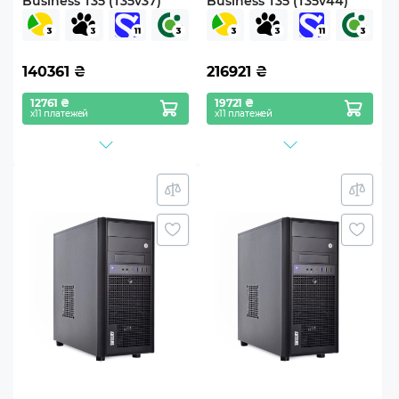
Business T35 (T35v37)
Business T35 (T35v44)
140361
₴
216921
₴
12761 ₴
19721 ₴
х11 платежей
х11 платежей