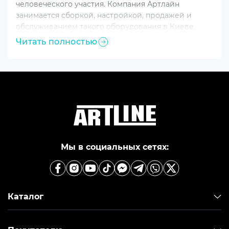
человеческого участия. Компания Артлайн
занимается сборкой, настройкой, продажей и
обслуживанием такого оборудования в Киеве,
Борисполе, Днепре, Одессе, Запорожье и прочих
Читать полностью
городах Украины. Мы предлагаем купить сервера
DELL и ARTLINE с различными характеристиками
для малого и среднего бизнеса. Для комплексного
выбора также рекомендуем раздел «
персональный
компьютер в сборе
» – в нем представлены
совместимые решения и полезные дополнения.
Мы в социальных сетях:
Каталог