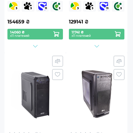
154659
₴
129141
₴
14060 ₴
11741 ₴
х11 платежей
х11 платежей