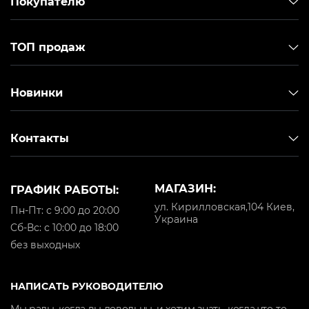
Покупателю
ТОП продаж
Новинки
Контакты
МАГАЗИН:
ГРАФИК РАБОТЫ:
ул. Кирилловская,104 Киев,
Пн-Пт: с 9:00 до 20:00
Украина
Cб-Вс: с 10:00 до 18:00
Процессор: Intel
Процессор: AMD
Процессор: Intel
без выходных
16-core Xeon Gold
16-core EPYC 7313P
6-core Xeon E-2336
5218 2.3-3.9GHz
3.0-3.7GHz
2.9-4.8GHz
Охлаждение
Охлаждение
Охлаждение
НАПИСАТЬ РУКОВОДИТЕЛЮ
процессора: BOX
процессора: be
процессора: 115X-
Объем
quiet! Dark Rock 4
2UCS