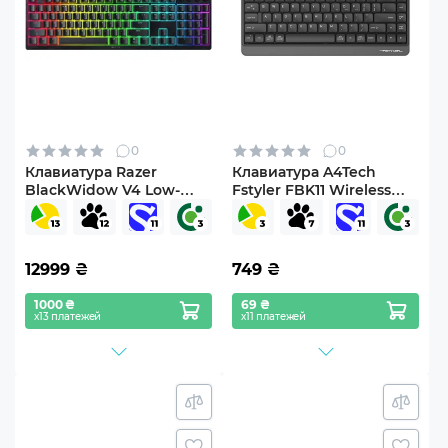
0
0
Клавиатура Razer
Клавиатура A4Tech
BlackWidow V4 Low-
Fstyler FBK11 Wireless
Profile
Grey
Wireless/Bluetooth/USB
Yellow switch UA Black
(RZ03-05271
12999
₴
749
₴
1000 ₴
69 ₴
х13 платежей
х11 платежей