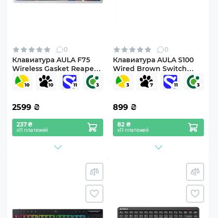
0
0
Клавиатура AULA F75
Клавиатура AULA S100
Wireless Gasket Reaper
Wired Brown Switch
Switch Comic
Black (6948391203157)
(6978080501578)
2599
₴
899
₴
237 ₴
82 ₴
х11 платежей
х11 платежей