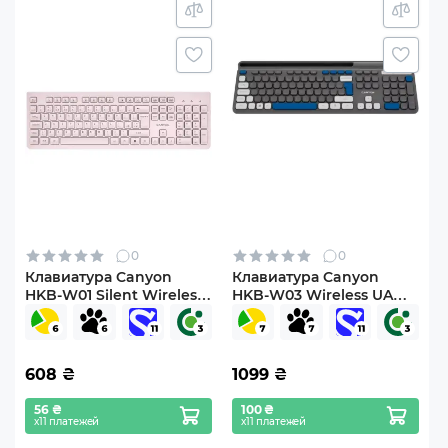
0
0
Клавиатура Canyon
Клавиатура Canyon
HKB-W01 Silent Wireless
HKB-W03 Wireless UA
UA Beige (CNS-
Grey (CNS-HKBW03DG)
HKBW01BG)
608
₴
1099
₴
56 ₴
100 ₴
х11 платежей
х11 платежей