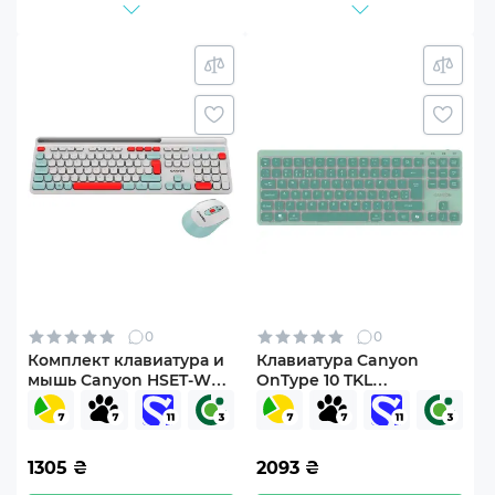
0
0
Комплект клавиатура и
Клавиатура Canyon
мышь Canyon HSET-W5
OnType 10 TKL
Wireless UA White (CNS-
Mechanical Silent Low-
HSETW5WT)
profile USB UA Green
(CNS-HKB10GR)
1305
₴
2093
₴