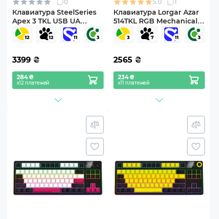
0
5.0
1
Клавиатура SteelSeries
Клавиатура Lorgar Azar
Apex 3 TKL USB UA
514TKL RGB Mechanical
White (64819)
USB UA White/Grey (LRG-
GK514TKL-WH-UA)
3399
₴
2565
₴
284 ₴
234 ₴
х12 платежей
х11 платежей