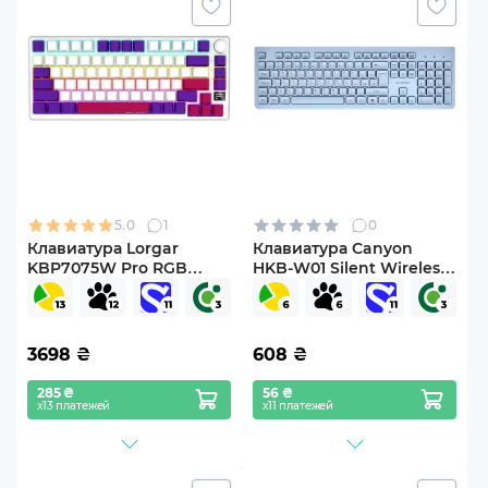
5.0
1
0
Клавиатура Lorgar
Клавиатура Canyon
KBP7075W Pro RGB
HKB-W01 Silent Wireless
Wireless/Bluetooth/USB
UA Blue (CNS-
UA White (LRG-
HKBW01BL)
KBP7075W-WH-US)
3698
₴
608
₴
285 ₴
56 ₴
х13 платежей
х11 платежей