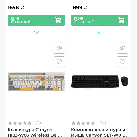
1658
₴
1899
₴
151 ₴
173 ₴
х11 платежей
х11 платежей
0
0
Клавиатура Canyon
Комплект клавиатура и
HKB-W03 Wireless Beige
мышь Canyon SET-W01