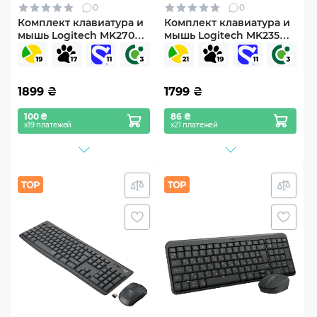
0
0
Комплект клавиатура и
Комплект клавиатура и
мышь Logitech MK270
мышь Logitech MK235
Wireless UA Black (920-
Wireless UA (920-007931)
004508)
1899
₴
1799
₴
100 ₴
86 ₴
х19 платежей
х21 платежей