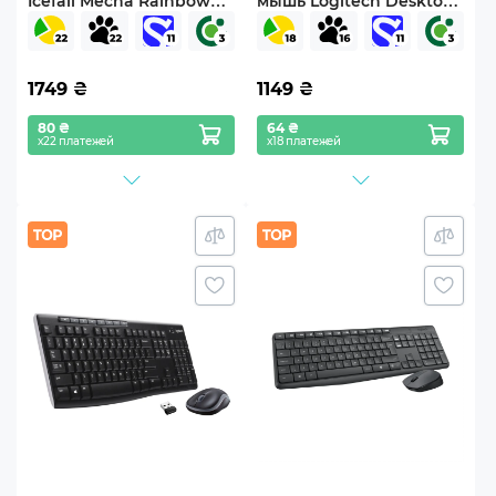
Icefall Mecha Rainbow
мышь Logitech Desktop
(HTK104UA) Black
MK120 UA (920-002563)
1749
₴
1149
₴
80 ₴
64 ₴
х22 платежей
х18 платежей