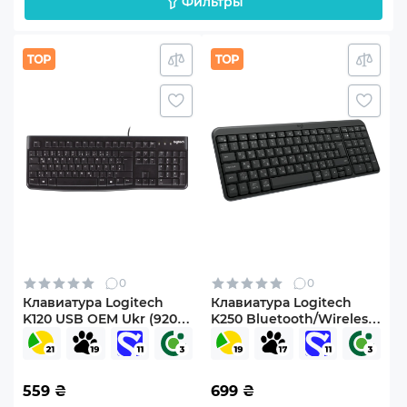
Фильтры
0
0
Клавиатура Logitech
Клавиатура Logitech
K120 USB OEM Ukr (920-
K250 Bluetooth/Wireless
002643)
UA Graphite (920-013822)
559
₴
699
₴