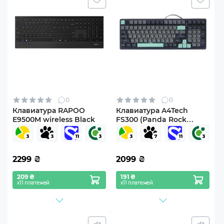
0
0
Клавиатура RAPOO
Клавиатура A4Tech
E9500M wireless Black
FS300 (Panda Rock
Climbing)
2299
₴
2099
₴
209 ₴
191 ₴
х11 платежей
х11 платежей