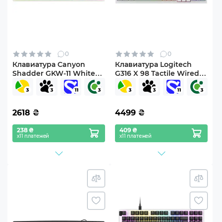
0
0
Клавиатура Canyon
Клавиатура Logitech
Shadder GKW-11 White
G316 X 98 Tactile Wired
(CND-SKBW11)
Gaming White (920-
014231)
2618
₴
4499
₴
238 ₴
409 ₴
х11 платежей
х11 платежей