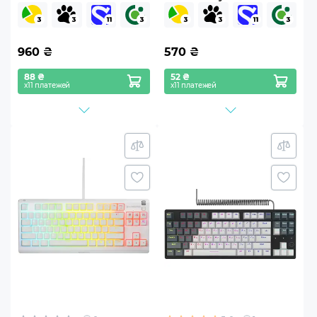
(CNS-HKBW03BG)
Black (CNE-HSETW01)
960
₴
570
₴
88 ₴
52 ₴
х11 платежей
х11 платежей