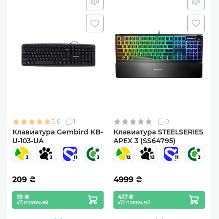
5.0
1
0
Клавиатура Gembird KB-
Клавиатура STEELSERIES
U-103-UA
APEX 3 (SS64795)
209
₴
4999
₴
19 ₴
417 ₴
х11 платежей
х12 платежей