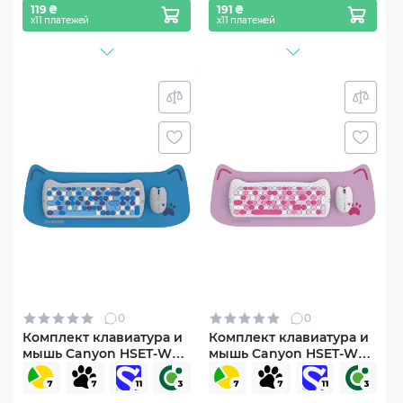
119 ₴
191 ₴
х11 платежей
х11 платежей
0
0
Комплект клавиатура и
Комплект клавиатура и
мышь Canyon HSET-W6
мышь Canyon HSET-W6
Kitty Edition Wireless UA
Kitty Edition Wireless UA
Blue (CNS-HSETW6BL)
Pink (CNS-HSETW6PK)