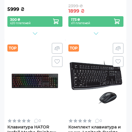
2399 ₴
5999
₴
1899
₴
300 ₴
173 ₴
х20 платежей
х11 платежей
0
0
Клавиатура HATOR
Комплект клавиатура и