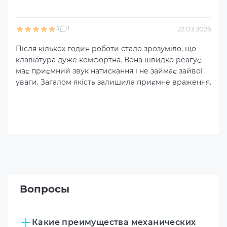
22.03.2026
5
1
Після кількох годин роботи стало зрозуміло, що
клавіатура дуже комфортна. Вона швидко реагує,
має приємний звук натискання і не займає зайвої
уваги. Загалом якість залишила приємне враження.
Вопросы
Какие преимущества механических