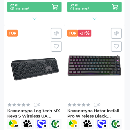
27 ₴
37 ₴
х21 платежей
х19 платежей
-21
0
0
Клавиатура Logitech MX
Клавиатура Hator Icefall
Keys S Wireless UA
Pro Wireless Black
Graphite (920-011593)
(HTK450UA)