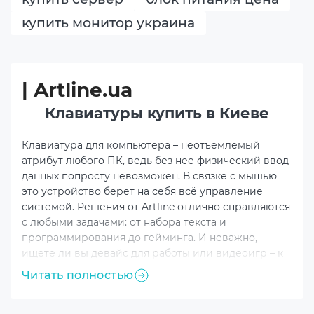
купить монитор украина
| Artline.ua
Клавиатуры купить в Киеве
Клавиатура для компьютера – неотъемлемый
атрибут любого ПК, ведь без нее физический ввод
данных попросту невозможен. В связке с мышью
это устройство берет на себя всё управление
системой. Решения от Artline отлично справляются
с любыми задачами: от набора текста и
программирования до гейминга. И неважно,
ищете ли вы девайс для работы или видеоигр – к
выбору этого инструмента стоит подходить
Читать полностью
максимально ответственно.