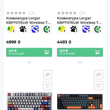
0
0
Клавиатура Lorgar
Клавиатура Lorgar
KBP70TKLW Wireless TKL
KBP70TKLW Wireless TKL
Mechanical Pro UA
Mechanical Pro UA
Black/Red (LRG-
Black/Yellow (LRG-
KBP70TKLW-BK-US)
KBP70TKLW-YL-US)
4999
₴
4493
₴
455 ₴
409 ₴
х11 платежей
х11 платежей