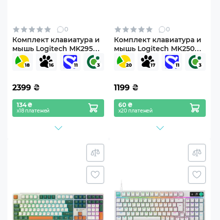
0
0
Комплект клавиатура и
Комплект клавиатура и
мышь Logitech MK295
мышь Logitech MK250
Silent UA Graphite (920-
Bluetooth/Wireles UA
009800)
Graphite (920-013823)
2399
₴
1199
₴
134 ₴
60 ₴
х18 платежей
х20 платежей