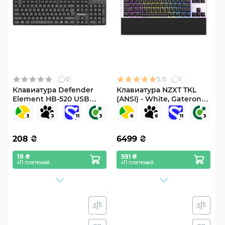
0
5.0
1
Клавиатура Defender
Клавиатура NZXT TKL
Element HB-520 USB
(ANSI) - White, Gateron
UKR Black (45529)
Red Switches, US EN
Layout (KB-1TKUS-WR)
208
₴
6499
₴
19 ₴
591 ₴
х11 платежей
х11 платежей