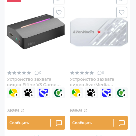
0
0
Устройство захвата
Устройство захвата
видео Fifine V3 Game
видео AverMedia
collection card
BU113G2 CamStream 4K
White (61BU113G20A2)
3899
₴
6959
₴
Сообщить
Сообщить