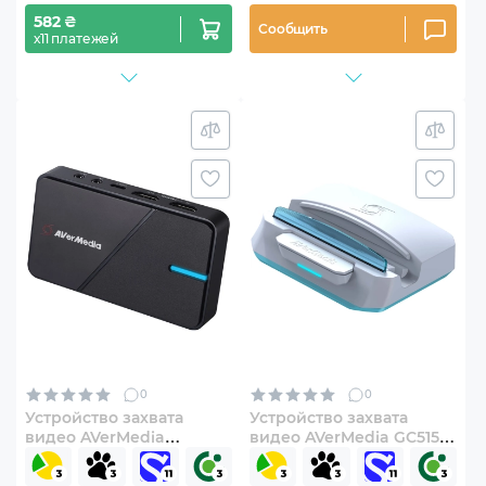
582 ₴
Сообщить
х11 платежей
0
0
Устройство захвата
Устройство захвата
видео AVerMedia
видео AVerMedia GC515
GC551G2 Live Gamer
X'TRA GO (61GC515000AX)
Extreme 3