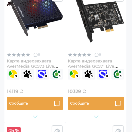
0
0
Карта видеозахвата
Карта видеозахвата
AVerMedia GC573 Live
AVerMedia GC571 Live
Gamer 4K RGB
Streamer ULTRA HD
(61GC5730A0AS)
(61GC571000BF)
14119
₴
10329
₴
Сообщить
Сообщить
-24