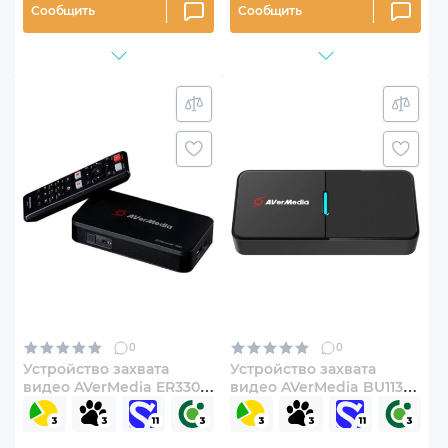
Сообщить
Сообщить
0
0
Устройство захвата
Устройство захвата
видео AVerMedia ER330
видео AVerMedia BU113
EzRecorder
Live Streamer CAP 4K
(61ER330000AB)
(61BU113000AM)