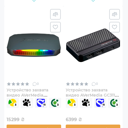
0
0
Устройство захвата
Устройство захвата
видео AVerMedia
видео AVerMedia GC311
GC553G2 Live Gamer
Live Gamer MINI
ULTRA 2.1 RGB Black
(61GC3110A0AB)
(61GC553G20BV)
15299
₴
6399
₴