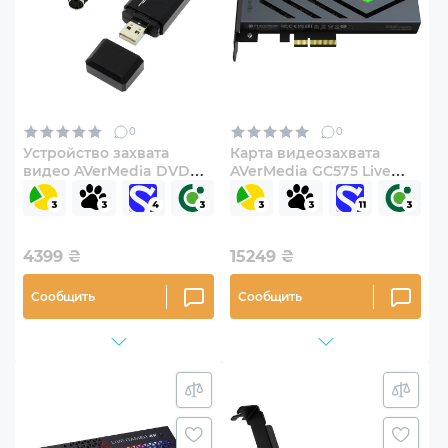
0
0
Устройство захвата
Карта видеозахвата
видео AVerMedia DVD
AVerMedia GC575 Live
EZMaker 7 C039
Gamer 4K 2.1 RGB
(61C039XX00BH)
(61GC575000BC)
4399
₴
15249
₴
Сообщить
Сообщить