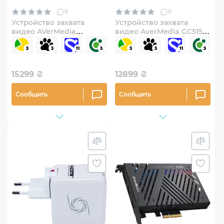
0
0
Устройство захвата
Устройство захвата
видео AVerMedia
видео AverMedia GC515
GC553G2 Live Gamer
X'TRA GO Black
ULTRA 2.1 RGB White
(61GC515000AS)
(61GC553G20BW)
15299
₴
12899
₴
Сообщить
Сообщить