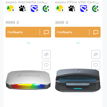
видео AVerMedia Live
видео Fifine V3W Game
Gamer Bolt GC555 Black
collection card
(61GC555000A9)
9999
₴
3699
₴
Сообщить
Сообщить