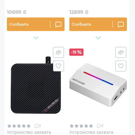
(61GC551G20BK)
10699
₴
12899
₴
Сообщить
Сообщить
-19
0
0
Устройство захвата
Устройство захвата