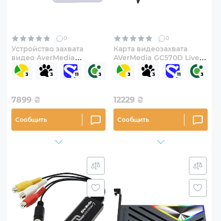
0
0
Устройство захвата
Карта видеозахвата
видео AverMedia
AVerMedia GC570D Live
GC313Pro Elite Go White
Gamer Duo
(61GC313PR0A5)
(61GC570D00A5)
7899
₴
12229
₴
Сообщить
Сообщить