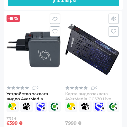
Фильтры
-18
0
0
Устройство захвата
Карта видеозахвата
видео AverMedia
AVerMedia GC570 Live
GC313Pro Elite Go Black
Gamer HD 2
(61GC313PR0A4)
(61GC5700A0AB)
7759 ₴
6399
₴
7999
₴