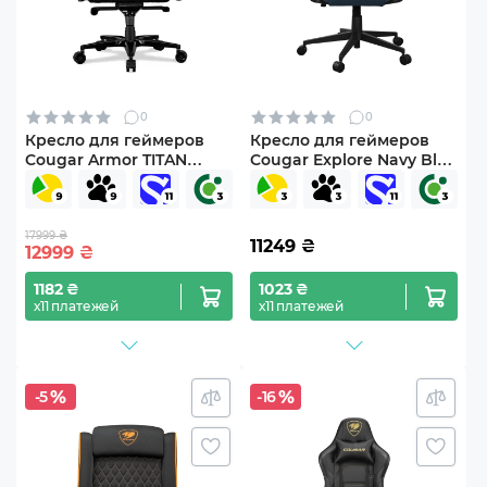
0
0
Кресло для геймеров
Кресло для геймеров
Cougar Armor TITAN
Cougar Explore Navy Blue
Black
F
17999 ₴
11249
₴
12999
₴
1182 ₴
1023 ₴
х11 платежей
х11 платежей
-5
-16