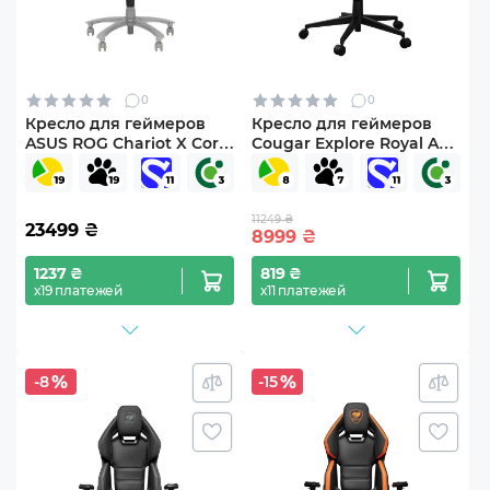
0
0
Кресло для геймеров
Кресло для геймеров
ASUS ROG Chariot X Core
Cougar Explore Royal Ash
(Wide) White (90GC01N0-
F
MSG060)
11249 ₴
23499
₴
8999
₴
1237 ₴
819 ₴
х19 платежей
х11 платежей
-8
-15