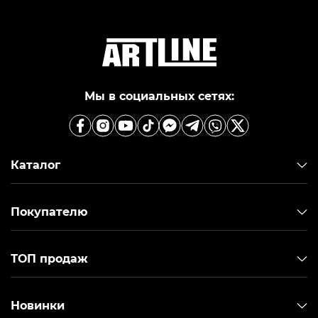
Производители с каждым годом улучшают
конструкцию своих кресел для того, чтобы
максимально обезопасить осанку своих
покупателей от вредного воздействия.
Мы в социальных сетях:
Каталог
Покупателю
Эргономичное кресло снижает нагрузку на спину
во время длительной работы, которую
современные
компьютеры
позволяют выполнять
ТОП продаж
без перерывов на ожидание. Если вы хотите
защитить свою спину и чувствовать комфорт даже
спустя многие часы игровой сессии – купите
Новинки
игровое кресло в интернет-магазине Artline!