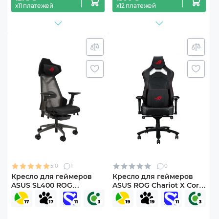
х11 платежей
х12 платежей
5.0
1
0
Кресло для геймеров
Кресло для геймеров
ASUS SL400 ROG
ASUS ROG Chariot X Core
DESTRIER ERGO
(Wide) Black (90GC01N0-
MSG040)