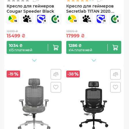
Кресло для геймеров
Кресло для геймеров
Cougar Speeder Black
Secretlab TITAN 2020
Prime 2.0 PU Leather
Gaming Ash (TT20-PU-
Ash)
16999 ₴
18999 ₴
15499
₴
17999
₴
1034 ₴
1286 ₴
х15 платежей
х14 платежей
-19
-38