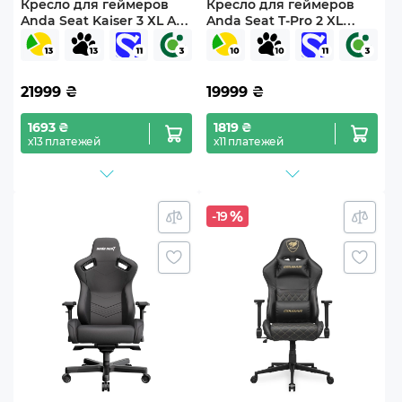
Кресло для геймеров
Кресло для геймеров
Anda Seat Kaiser 3 ХL Ash
Anda Seat T-Pro 2 XL
Grey (AD12YDC-XL-01-G-
Black
PV/F)
21999
₴
19999
₴
1693 ₴
1819 ₴
х13 платежей
х11 платежей
-19