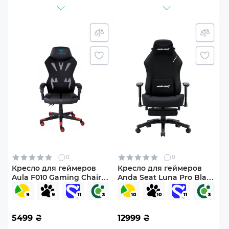
0
0
Кресло для геймеров
Кресло для геймеров
Aula F010 Gaming Chair
Anda Seat Luna Pro Black
Black/Red
Fabric Size L (AD18T-44-B-
(6948391286228)
F)
5499
₴
12999
₴