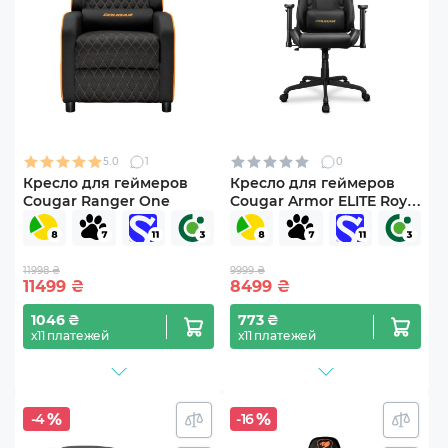
5.0
1
0
Кресло для геймеров
Кресло для геймеров
Cougar Ranger One
Cougar Armor ELITE Royal
Black
11998 ₴
9999 ₴
11499
₴
8499
₴
1046 ₴
773 ₴
х11 платежей
х11 платежей
-4
-16