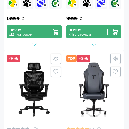
Fabric Black (HTC3210L)
Fabric Grey (HTC3016M)
13999
₴
9999
₴
1167 ₴
909 ₴
х12 платежей
х11 платежей
-9
-6
0
5.0
1