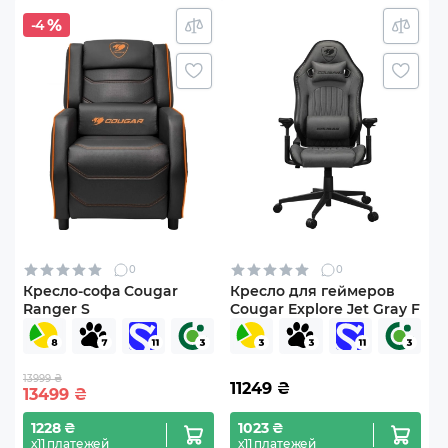
-4
0
0
Кресло-софа Cougar
Кресло для геймеров
Ranger S
Cougar Explore Jet Gray F
13999 ₴
11249
₴
13499
₴
1228 ₴
1023 ₴
х11 платежей
х11 платежей