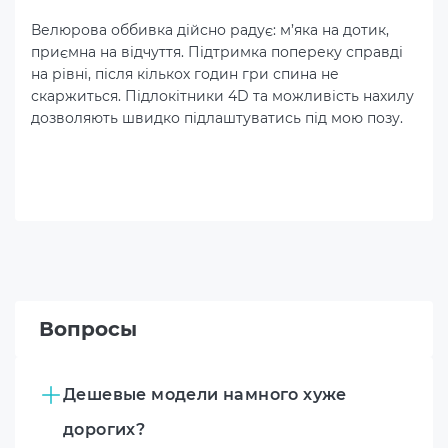
Велюрова оббивка дійсно радує: м’яка на дотик,
приємна на відчуття. Підтримка попереку справді
на рівні, після кількох годин гри спина не
скаржиться. Підлокітники 4D та можливість нахилу
дозволяють швидко підлаштуватись під мою позу.
Вопросы
Дешевые модели намного хуже
дорогих?