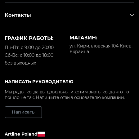
Контакты
МАГАЗИН:
ГРАФИК РАБОТЫ:
ул. Кирилловская,104 Киев,
Пн-Пт: с 9:00 до 20:00
Украина
Cб-Вс: с 10:00 до 18:00
без выходных
Тип механизма:
Тип механизма: Z
Тип механизм
Multi-block
Support Multi-
Support Multi-
Материал рамы:
Function
Function
НАПИСАТЬ РУКОВОДИТЕЛЮ
Сталь
Материал рамы:
Материал ра
Материал
Сталь
Сталь
Мы рады, когда вы довольны, и хотим знать, когда что-то
пошло не так. Напишите отзыв основателю компании.
покрытия:
Материал
Материал
Высококачественная
покрытия:
покрытия:
PU-кожа , Ткань
Высококачественная
Высококачест
Написать
Основание:
PU-кожа
PU-кожа
Крестовина с
Основание:
Основание:
роликами
Крестовина с
Крестовина с
Artline Poland
Размеры товара
роликами
роликами