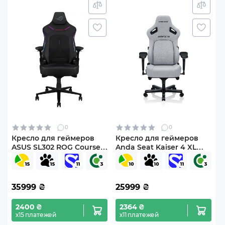
0
0
Кресло для геймеров
Кресло для геймеров
ASUS SL302 ROG Courser
Anda Seat Kaiser 4 XL
Gaming Chair Black
Ash Gray (AD12YDDC-XLL-
(90GC01S0-MSG010)
20-G-CF)
35999
₴
25999
₴
2400 ₴
2364 ₴
х15 платежей
х11 платежей