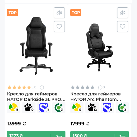
5.0
1
0
Кресло для геймеров
Кресло для геймеров
HATOR Darkside 3L PRO
HATOR Arc Phantom
PU (HTC3200L) Black
Black
13999
₴
17999
₴
1273 ₴
1500 ₴