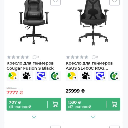
0
0
Кресло для геймеров
Кресло для геймеров
Cougar Fusion S Black
ASUS SL400C ROG
DESTRIER CORE/BK/UK
(90GC01P0-MSG020)
7999 ₴
25999
₴
7777
₴
707 ₴
1530 ₴
х11 платежей
х17 платежей