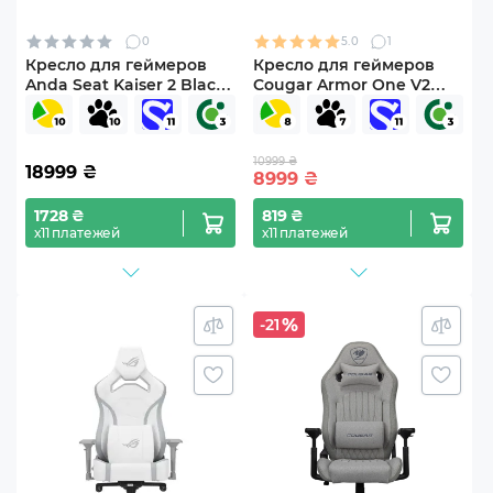
0
5.0
1
Кресло для геймеров
Кресло для геймеров
Anda Seat Kaiser 2 Black
Cougar Armor One V2
Size XL
Gold
10999 ₴
18999
₴
8999
₴
1728 ₴
819 ₴
х11 платежей
х11 платежей
-21