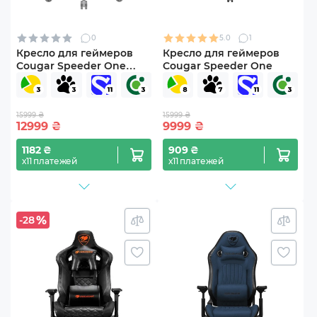
0
5.0
1
Кресло для геймеров
Кресло для геймеров
Cougar Speeder One
Cougar Speeder One
White
15999 ₴
15999 ₴
12999
₴
9999
₴
1182 ₴
909 ₴
х11 платежей
х11 платежей
-28