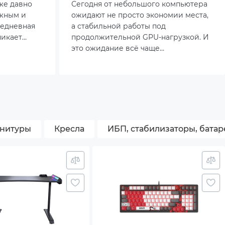
году
же давно
Сегодня от небольшого компьютера
ожным и
ожидают не просто экономии места,
седневная
а стабильной работы под
никает
продолжительной GPU-нагрузкой. И
или во
это ожидание всё чаще
оправдывается. Сейчас мини-ПК с
видеокартой уверенно заходят в
сегменты, где раньше безусловно
доминировали полноразмерные
корпуса.
рнитуры
Кресла
ИБП, стабилизаторы, батар