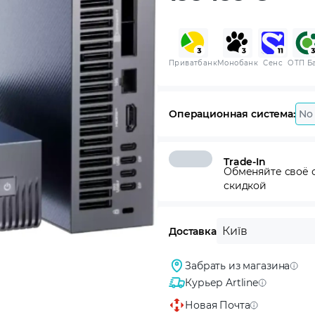
Приватбанк
Монобанк
Сенс
ОТП Б
Операционная система:
No
Trade-In
Обменяйте своё с
скидкой
Київ
Доставка
Забрать из магазина
Курьер Artline
Новая Почта