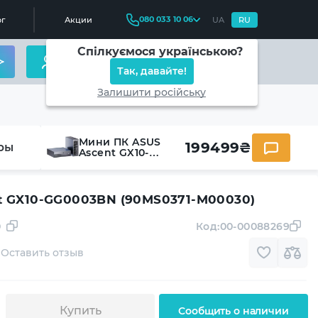
080 033 10 06
г
Акции
UA
RU
Спілкуємося українською?
Так, давайте!
Залишити російську
Мини ПК ASUS
199499
₴
ры
Ascent GX10-
GG0003BN
(90MS0371-M00030)
t GX10-GG0003BN (90MS0371-M00030)
0
Код:
00-00088269
Оставить отзыв
Купить
Сообщить о наличии