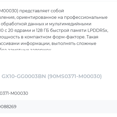
M00030) представляет собой
оления, ориентированное на профессиональные
м, обработкой данных и мультимедийными
 с 20 ядрами и 128 ГБ быстрой памяти LPDDR5x,
ощность в компактном форм-факторе. Такая
массивами информации, выполнять сложные
без заметных задержек.
GX10-GG0003BN предлагает широкие возможности
USB 3.2 Gen 2x2 Type-C, обеспечивающих высокую
временными устройствами. Интерфейс HDMI 2.1b
 GX10-GG0003BN (90MS0371-M00030)
ешения на мониторы и панели, а проводное
 канал для работы с облачными системами,
0371-M00030
иями.
uetooth 5.4 открывает новые возможности
0088269
окую пропускную способность сети, минимальную