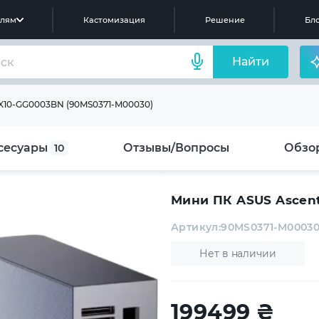
елям
Кастомизация
Решение
Бло
Найти
X10-GG0003BN (90MS0371-M00030)
сесуары
Отзывы/Вопросы
Обзо
10
Мини ПК ASUS Ascen
Артикул:
90MS0371-M0003
Нет в наличии
199499
₴