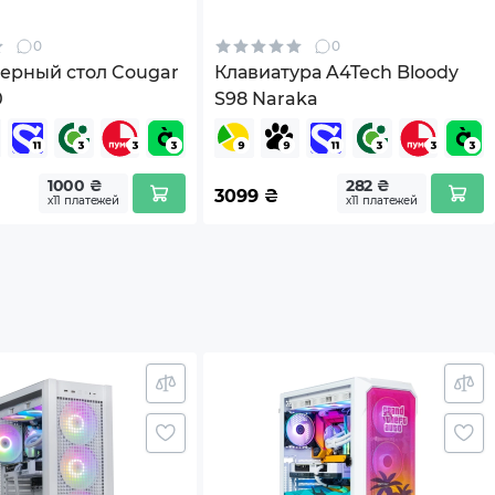
0
0
ерный стол Cougar
Клавиатура A4Tech Bloody
0
S98 Naraka
1000 ₴
282 ₴
3099
₴
х11 платежей
х11 платежей