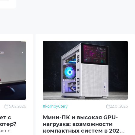
15.02.2026
#kompyutery
22.01.2026
ет с
Мини-ПК и высокая GPU-
ютер?
нагрузка: возможности
компактных систем в 2026
нет с