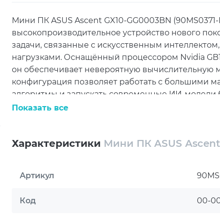
Мини ПК ASUS Ascent GX10-GG0003BN (90MS0371-
высокопроизводительное устройство нового пок
задачи, связанные с искусственным интеллекто
нагрузками. Оснащённый процессором Nvidia GB10
он обеспечивает невероятную вычислительную м
конфигурация позволяет работать с большими 
алгоритмы и запускать современные ИИ-модели 
Показать все
Несмотря на небольшие размеры, ASUS Ascent 
подключения благодаря наличию четырёх портов 
скорость передачи данных и совместимость с со
Характеристики
Мини ПК ASUS Ascent
позволяет выводить изображение высокого разр
подключение через Ethernet создаёт стабильный
Артикул
90MS
большими базами данных и сетевыми приложен
Поддержка беспроводных стандартов Wi-Fi 7 и Bl
Код
00-0
мобильной и удалённой работы, гарантируя выс