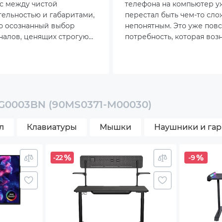
с между чистой
телефона на компьютер у
ельностью и габаритами,
перестал быть чем-то сл
ю осознанный выбор
непонятным. Это уже пов
алов, ценящих строгую
потребность, которая воз
 рабочего пространства.
дома, в дороге, на учёбе 
ких и шумных башен
время удалённой работы.
лонно смещается на
 компьютер, способный
ожнейшие технические
 ущерба для полезной
G0003BN (90MS0371-M00030)
омещения.
л
Клавиатуры
Мышки
Наушники и га
-22
-9