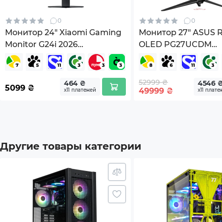
0
0
Монитор 24" Xiaomi Gaming
Монитор 27" ASUS R
Monitor G24i 2026
OLED PG27UCDM
(ELA6364EU)
(90LM0B30-B01971)
52999 ₴
464 ₴
4546 
5099
₴
49999
₴
х11 платежей
х11 плате
Другие товары категории