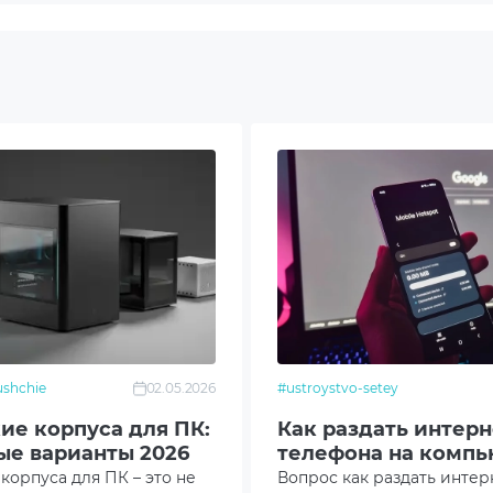
 802.11be
ooth 5.4
S
ехпаспорт, блок питания, кабель питания
50x51 (ШxГxВ)
shchie
02.05.2026
#ustroystvo-setey
.
ие корпуса для ПК:
Как раздать интерн
ые варианты 2026
телефона на компь
изменяться изготовителем без уведомления.
корпуса для ПК – это не
Вопрос как раздать интер