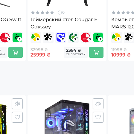
0
OG Swift
Геймерский стол Cougar E-
Компьют
Odyssey
MARS 12
32998 ₴
11998 ₴
₴
2364 ₴
25999
₴
10999
₴
жей
х11 платежей