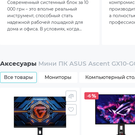
Современный системный блок за 10
компромис
000 грн – это вполне реальный
производит
инструмент, способный стать
а полность
надежной рабочей лошадкой для
профессион
дома и офиса. В условиях, когда
эргономику
бюджет жестко ограничен, решение
От громозд
купить системный блок 10000 грн
фокус неук
позволяет получить готовое к работе
компактный
устройство здесь и сейчас.
решать сл
задачи без
Аксесуары
Мини ПК ASUS Ascent GX10-G
площади п
Все товары
Мониторы
Компьютерный сто
-6