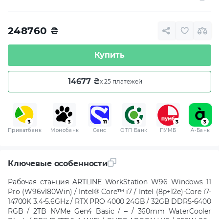
248760
₴
Купить
14677 ₴
x 25 платежей
Приватбанк
Монобанк
Сенс
ОТП Банк
ПУМБ
A-Банк
Ключевые особенности
Рабочая станция ARTLINE WorkStation W96 Windows 11
Pro (W96v180Win) / Intel® Core™ i7 / Intel (8p+12e)-Core i7-
14700K 3.4-5.6GHz / RTX PRO 4000 24GB / 32GB DDR5-6400
RGB / 2TB NVMe Gen4 Basic / – / 360mm WaterCooler