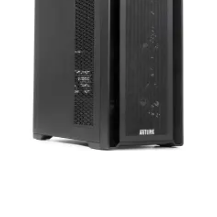
нашей продукции. Мы уверены, что
приобретенная вами техника будет служить
вам долгие годы при соблюдении правил
эксплуатации и хранения.
Artline комп'ютери