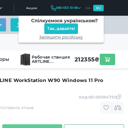
080 033 10 06
г
Акции
UA
RU
Спілкуємося українською?
Так, давайте!
Залишити російську
Рабочая станция
212355
₴
оры
ARTLINE
WorkStation W90
Windows 11 Pro
(W90v15Win)
LINE WorkStation W90 Windows 11 Pro
Код:
00-00094750
Оставить отзыв