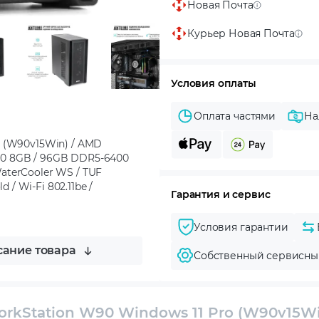
Новая Почта
Курьер Новая Почта
Условия оплаты
Оплата частями
На
o (W90v15Win) / AMD
000 8GB / 96GB DDR5-6400
aterCooler WS / TUF
 Wi-Fi 802.11be /
Гарантия и сервис
Условия гарантии
ание товара
Собственный сервисны
rkStation W90 Windows 11 Pro (W90v15W