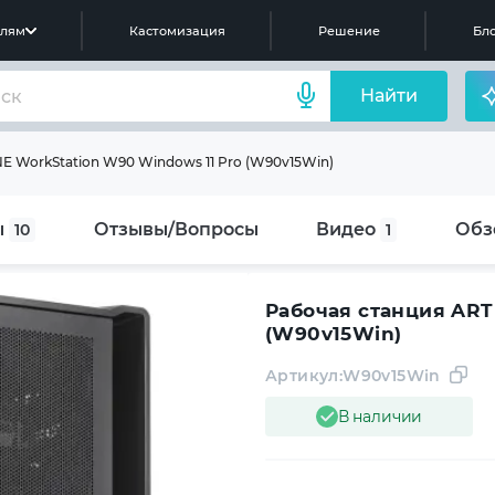
елям
Кастомизация
Решение
Бло
Найти
E WorkStation W90 Windows 11 Pro (W90v15Win)
ы
Отзывы/Вопросы
Видео
Обз
10
1
Рабочая станция ART
(W90v15Win)
Артикул:
W90v15Win
В наличии