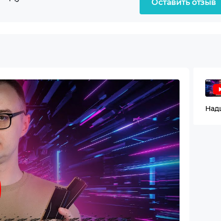
Оставить отзыв
SSD
GAMING B850-PLUS WIFI
 ARGON WS
80+ Gold
mm Black fans (Front) + 1x140mm Black fan (Rear) +
mm Black fans (Top for cooling system)
3.0 + 2xUSB2.0 + Audio
OS FlashBack button 1 x DisplayPort 1 x HDMI 2 x Wi-Fi 7
ctors 1 x Realtek 2.5Gb Ethernet port 1 x USB 3.2 Gen 2x
Type-C) 3 x USB 3.2 Gen 2 ports (Type-A) 4 x USB 3.2 Gen 
(Type-A) 2 x USB 2.0 ports (Type-A) 5 x Audio jacks
ni DisplayPort 1.4a