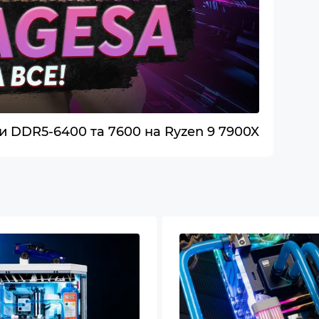
 802.11be
ooth 5.4
ws 11 Pro
 DDR5-6400 та 7600 на Ryzen 9 7900X
вой фильтр на верхней панели
иляторы увеличеного диаметра для лучшей
уляции воздуха
питания с сертификацией 80+ Gold
копроизводительный SSD стандарта NVME
ема водяного охлаждения процессора