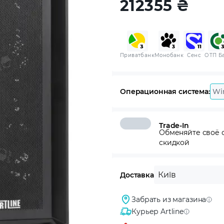
212355
₴
Приватбанк
Монобанк
Сенс
ОТП Б
Операционная система:
Wi
Trade-In
Обменяйте своё с
скидкой
Київ
Доставка
Забрать из магазина
Курьер Artline