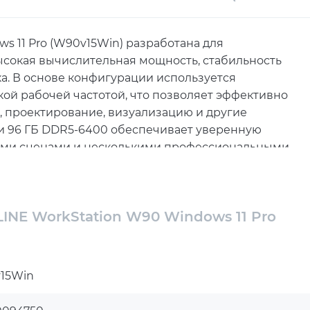
s 11 Pro (W90v15Win) разработана для
ысокая вычислительная мощность, стабильность
ка. В основе конфигурации используется
кой рабочей частотой, что позволяет эффективно
 проектирование, визуализацию и другие
и 96 ГБ DDR5-6400 обеспечивает уверенную
ими сценами и несколькими профессиональными
отклик системы при интенсивной нагрузке.
 и большой объем для рабочих данных. В
Б и дополнительный SSD 2 ТБ формата 2.5", что
INE WorkStation W90 Windows 11 Pro
программного окружения, текущих рабочих
рузку Windows 11 Pro, запуск приложений и
G B850-PLUS WIFI на чипсете AMD B850
15Win
у, стабильную работу и широкий набор
ройств и сетевого оборудования.