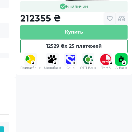
В наличии
212355
₴
Купить
12529 ₴
x 25 платежей
Приватбанк
Монобанк
Сенс
ОТП Банк
ПУМБ
A-Банк
 приобретенная вами
 хранения.