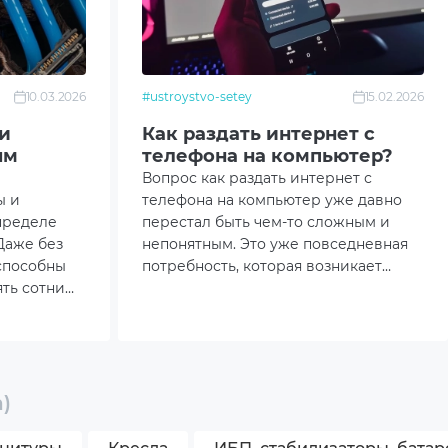
10.03.2026
#ustroystvo-setey
15.02.2026
и
Как раздать интернет с
ым
телефона на компьютер?
Вопрос как раздать интернет с
ы и
телефона на компьютер уже давно
пределе
перестал быть чем-то сложным и
Даже без
непонятным. Это уже повседневная
способны
потребность, которая возникает
ть сотни
дома, в дороге, на учёбе или во
орка
время удалённой работы.
хлаждением
ржать
м, а не
ением.
)