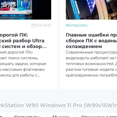
ь беспроводной связи Wi-Fi 802.11be
ехпаспорт, кабель питания
23.04.2026
#kompyutery
230x470
орогой ПК:
Главные ошибки пр
кий разбор Ultra
сборке ПК с водян
 систем и обзор
охлаждением
Artline
мий дорогий ПК»
Современные процессор
ает поиск системы,
видеокарты работают на 
решать задачи, которые
тепловых возможностей. 
ы массовым флагманам.
разгона топовые модели 
.
менты для работы с
кратковременно потребля
и, сложного 3D-
ватт. В таких условиях сб
изменяться изготовителем без уведомления.
ния и гейминга в
компьютера с водяным о
и 8K (и одновременным
становится способом уде
).
температуру под контроле
просто эстетическим реш
kStation W90 Windows 11 Pro (W90v15Win