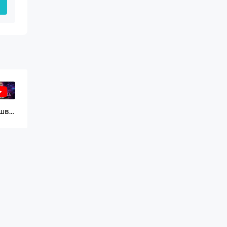
Надшвидкі комплекти DDR5 працюють! Тести DDR5-6400 та 7600 на Ryzen 9 7900X
2
1