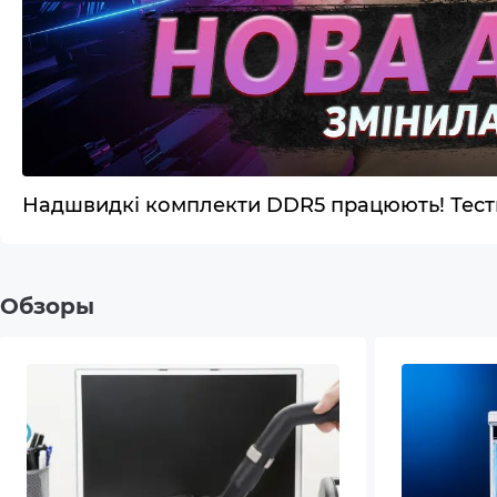
Сетевая карта
2.5Gb
Беспроводной модуль Wi-Fi
Wi-Fi
Беспроводной модуль Bluetooth
Bluet
Операционная система
Windo
Надшвидкі комплекти DDR5 працюють! Тести
Дополнительный опционал/
Пыле
возможности
Вент
Обзоры
цирк
Блок 
Высо
Сист