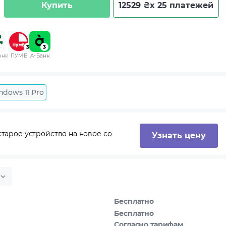
Купить
12529 ₴
x 25 платежей
анк
ПУМБ
A-Банк
ndows 11 Pro
тарое устройство на новое со
Узнать цену
Бесплатно
Бесплатно
Согласно тарифам