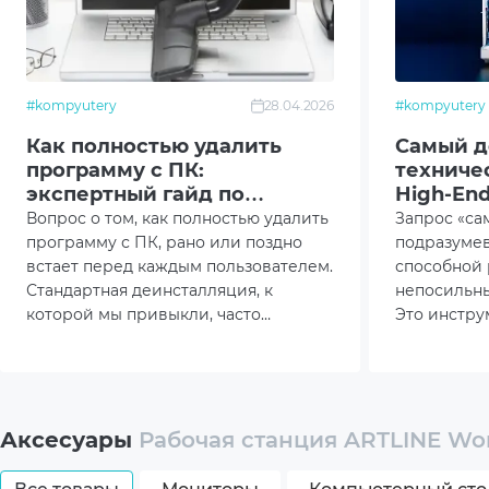
Модул
Комплектация
ПК, т
#kompyutery
28.04.2026
#kompyutery
Размеры товара (без упаковки), мм
475x
Как полностью удалить
Самый д
программу с ПК:
техничес
Вес (без упаковки), кг
14
экспертный гайд по
High-End
очистке Windows, macOS и
линейки 
Вопрос о том, как полностью удалить
Запрос «са
Linux
программу с ПК, рано или поздно
подразумев
Цвет
Black
встает перед каждым пользователем.
способной 
Стандартная деинсталляция, к
непосильн
Гарантия
38мес
которой мы привыкли, часто
Это инстру
работает поверхностно, оставляя
нейросетям
*Характеристики и комплектация товара могут 
после себя гигабайты «цифрового
моделирова
мусора».
разрешени
стримингом
Аксесуары
Рабочая станция ARTLINE Wor