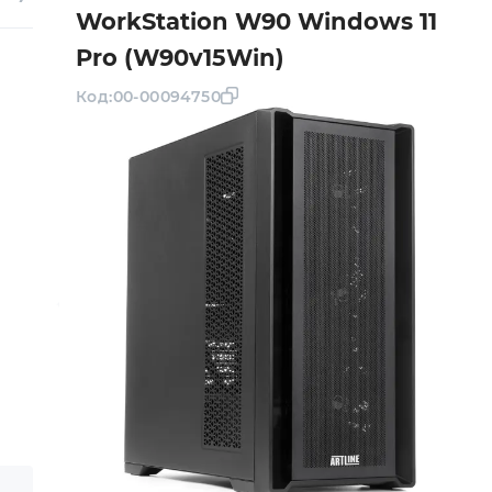
WorkStation W90 Windows 11
Pro (W90v15Win)
Код:
00-00094750