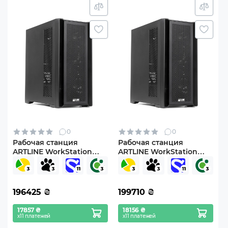
0
0
Рабочая станция
Рабочая станция
ARTLINE WorkStation
ARTLINE WorkStation
W96 Windows 11 Pro
W96 (W96v67)
(W96v65Win)
196425
₴
199710
₴
17857 ₴
18156 ₴
х11 платежей
х11 платежей