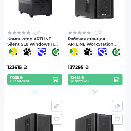
0
0
Компьютер ARTLINE
Рабочая станция
Silent SL8 Windows 11
ARTLINE WorkStation
Pro (SL8v24Win)
W96 (W96v59)
123615
₴
137295
₴
11238 ₴
12482 ₴
х11 платежей
х11 платежей