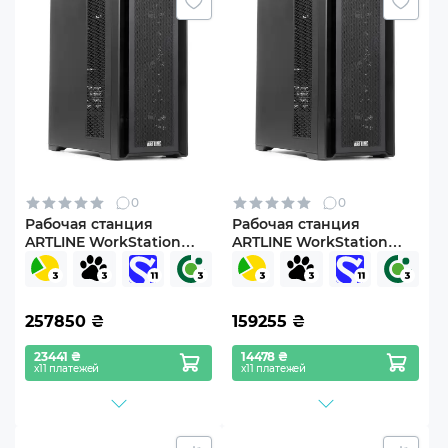
0
0
Рабочая станция
Рабочая станция
ARTLINE WorkStation
ARTLINE WorkStation
W96 Windows 11 Pro
W96 (W96v163)
(W96v162Win)
257850
₴
159255
₴
23441 ₴
14478 ₴
х11 платежей
х11 платежей