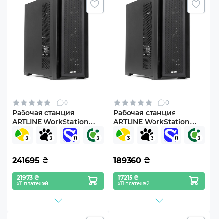
0
0
Рабочая станция
Рабочая станция
ARTLINE WorkStation
ARTLINE WorkStation
W96 Windows 11 Pro
W96 (W96v65)
(W96v63Win)
241695
₴
189360
₴
21973 ₴
17215 ₴
х11 платежей
х11 платежей