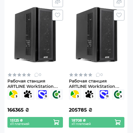
0
0
Рабочая станция
Рабочая станция
ARTLINE WorkStation
ARTLINE WorkStation
W96 Windows 11 Pro
W96 (W96v164)
(W96v163Win)
166365
₴
205785
₴
15125 ₴
18708 ₴
х11 платежей
х11 платежей