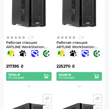
0
0
Рабочая станция
Рабочая станция
ARTLINE WorkStation
ARTLINE WorkStation
W96 (W96v160)
W96 Windows 11 Pro
(W96v161Win)
217395
₴
225270
₴
19764 ₴
20480 ₴
х11 платежей
х11 платежей