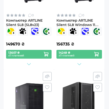
0
0
Компьютер ARTLINE
Компьютер ARTLINE
Silent SL8 (SL8v23)
Silent SL8 Windows 11
Pro (SL8v23Win)
149670
₴
156735
₴
13607 ₴
14249 ₴
х11 платежей
х11 платежей