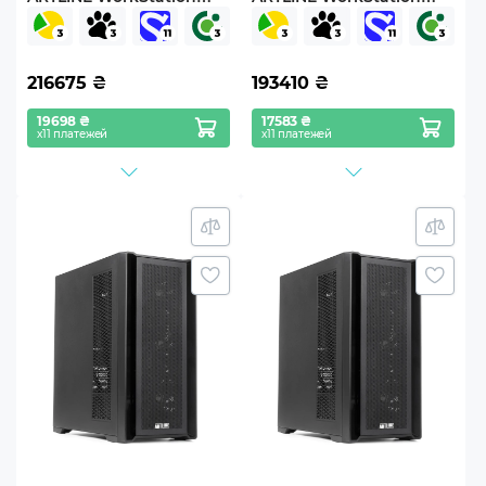
W96 Windows 11 Pro
W96 Windows 11 Pro
(W96v71Win)
(W96v72Win)
216675
₴
193410
₴
19698 ₴
17583 ₴
х11 платежей
х11 платежей