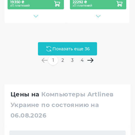
19350 ₴
22292 ₴
х11 платежей
х11 платежей
Показать еще 36
1
2
3
4
Цены на
Компьютеры Artlineв
Украине по состоянию на
06.08.2026