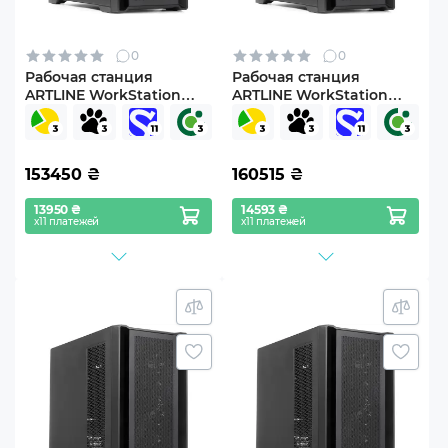
0
0
Рабочая станция
Рабочая станция
ARTLINE WorkStation
ARTLINE WorkStation
W96 (W96v157)
W96 Windows 11 Pro
(W96v157Win)
153450
₴
160515
₴
13950 ₴
14593 ₴
х11 платежей
х11 платежей