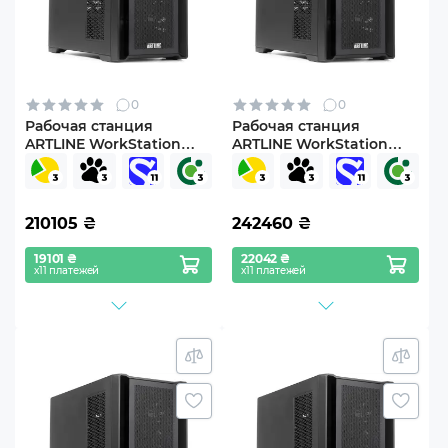
0
0
Рабочая станция
Рабочая станция
ARTLINE WorkStation
ARTLINE WorkStation
W96 Windows 11 Pro
W96 Windows 11 Pro
(W96v158Win)
(W96v159Win)
210105
₴
242460
₴
19101 ₴
22042 ₴
х11 платежей
х11 платежей