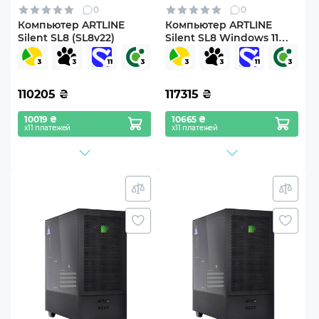
0
0
Компьютер ARTLINE
Компьютер ARTLINE
Silent SL8 (SL8v22)
Silent SL8 Windows 11
Pro (SL8v22Win)
110205
₴
117315
₴
10019 ₴
10665 ₴
х11 платежей
х11 платежей