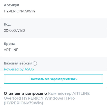
GeForce RTX 5080 использует архитектуру
Артикул
NVIDIA Blackwell, тензорные ядра пятого
HYPERIONv79Win
поколения и RT-ядра четвертого
поколения, чтобы ускорять игры,
творчество и задачи на базе
Код
искусственного интеллекта.
00-00077130
Бренд
ARTLINE
Базовая версия
Powered by ASUS
Улучшенная графика с AI
NVIDIA DLSS 4 помогает получить более
Показать все характеристики
плавный геймплей и высокую детализацию.
Назначение
Кастомный ПК
Отзывы и вопросы о
Компьютер ARTLINE
Overlord HYPERION Windows 11 Pro
Игровой компьютер
(HYPERIONv79Win)