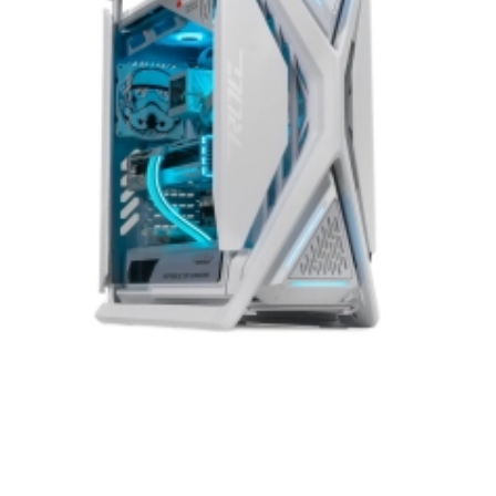
Компания ARTLINE благодарит Вас за выбор
нашей продукции. Мы уверены, что
приобретенная вами техника будет служить
вам долгие годы при соблюдении правил
эксплуатации и хранения.
Artline комп'ютери