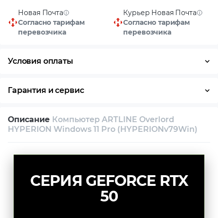
Новая Почта
Курьер Новая Почта
Согласно тарифам
Согласно тарифам
перевозчика
перевозчика
Условия оплаты
Оплата частями
Наличными
Кредит
Гарантия и сервис
Условия гарантии
Описание
Компьютер ARTLINE Overlord
Возврат и обмен в течение 14 дней
HYPERION Windows 11 Pro (HYPERIONv79Win)
Собственный сервисный центр
Техническая поддержка
Консультация
СЕРИЯ GEFORCE RTX
50