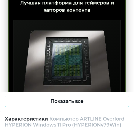
Лучшая платформа для геймеров и
авторов контента
Показать все
AI-ГРАФИКА НОВОГО
Характеристики
Компьютер ARTLINE Overlord
ПОКОЛЕНИЯ
HYPERION Windows 11 Pro (HYPERIONv79Win)