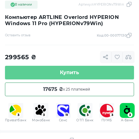
В наличии
Артикул:
HYPERIONv79Win
Компьютер ARTLINE Overlord HYPERION
Windows 11 Pro (HYPERIONv79Win)
Оставить отзыв
Код:
00-00077130
299565
₴
Купить
17675 ₴
x 25 платежей
Приватбанк
Монобанк
Сенс
ОТП Банк
ПУМБ
A-Банк