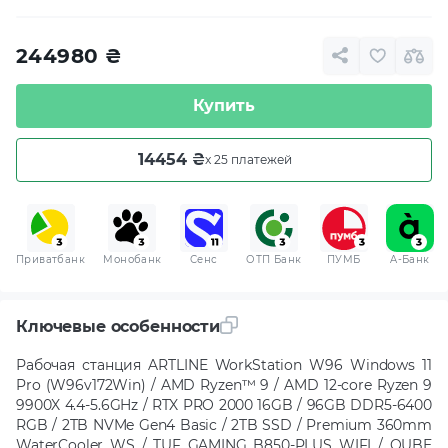
244980
₴
Купить
14454 ₴
x 25 платежей
Приватбанк
Монобанк
Сенс
ОТП Банк
ПУМБ
A-Банк
Ключевые особенности
Рабочая станция ARTLINE WorkStation W96 Windows 11
Pro (W96v172Win) / AMD Ryzen™ 9 / AMD 12-core Ryzen 9
9900X 4.4-5.6GHz / RTX PRO 2000 16GB / 96GB DDR5-6400
RGB / 2TB NVMe Gen4 Basic / 2TB SSD / Premium 360mm
WaterCooler WS / TUF GAMING B850-PLUS WIFI / QUBE