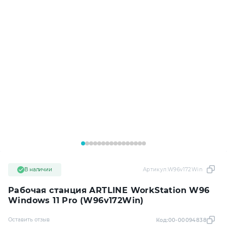
В наличии
Артикул:
W96v172Win
Рабочая станция ARTLINE WorkStation W96
Windows 11 Pro (W96v172Win)
Оставить отзыв
Код:
00-00094838