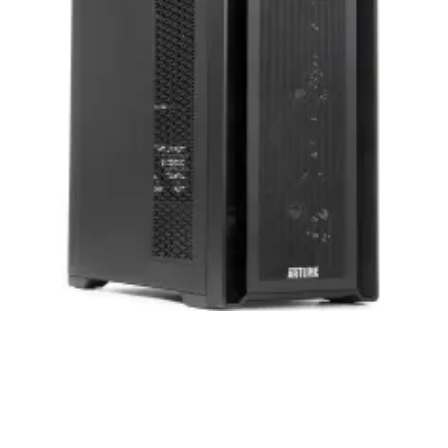
нашей продукции. Мы уверены, что
приобретенная вами техника будет служить
вам долгие годы при соблюдении правил
эксплуатации и хранения.
Artline комп'ютери