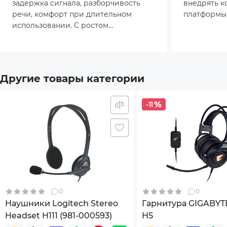
задержка сигнала, разборчивость
внедрять 
речи, комфорт при длительном
платформы,
Страна регистрации бренда
США
использовании. С ростом
видеозвонк
популярности киберспорта и
Поэтому вы
Гарантия
12мес
кооперативных проектов
важны не то
пользователи всё чаще обращают
внимание не только на звук, но и на
*Характеристики и комплектация товара могут 
Другие товары категории
качество передачи голоса.
-11
0
0
Наушники Logitech Stereo
Гарнитура GIGABY
Headset H111 (981-000593)
H5