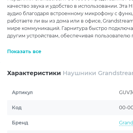
качество звука и удобство в использовании. Эта
аудио благодаря встроенному микрофону с функц
работаете ли вы из дома или в офисе, Grandstr
мире коммуникаций. Гарнитура быстро подключае
другим устройствам, обеспечивая пользователю 
Купить наушники Grandstream GUV3000 
Показать все
бизнеса
Одним из ключевых достоинств Grandstream GUV
Характеристики
Наушники Grandstre
спектром устройств и платформ. Вы можете легк
имеющим USB-разъем, включая популярные ноутбу
Артикул
GUV3
поддерживает все основные коммуникационные п
приложение Wave, что делает эту гарнитуру уни
Код
00-0
работающих в различных сферах. Благодаря рег
кожзаменителя, наушники можно комфортно носить
Бренд
Gran
проводе обеспечивает легкость в управлении вы