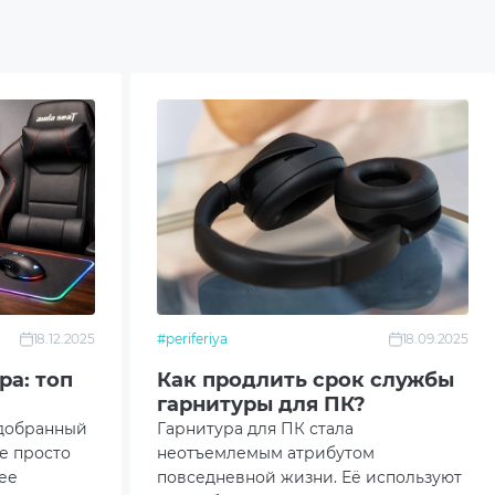
18.12.2025
#periferiya
18.09.2025
ра: топ
Как продлить срок службы
гарнитуры для ПК?
одобранный
Гарнитура для ПК стала
не просто
неотъемлемым атрибутом
ее
повседневной жизни. Её используют