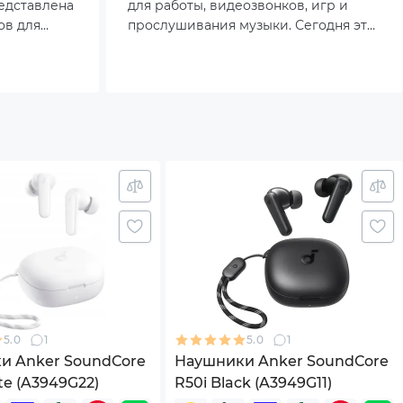
едставлена
для работы, видеозвонков, игр и
ов для
прослушивания музыки. Сегодня эта
е оставят
тема особенно актуальна: в условиях
удалённой занятости и роста онлайн-
коммуникаций устройства
испытывают повышенные нагрузки.
Многие замечают, что даже дорогие
модели со временем теряют
качество звучания или начинают
доставлять дискомфорт. Чтобы
гарнитура не подвела в самый
важный момент, важно заранее знать
правила ухода и эксплуатации.
5.0
1
5.0
1
и Anker SoundСore
Наушники Anker SoundСore
te (A3949G22)
R50i Black (A3949G11)