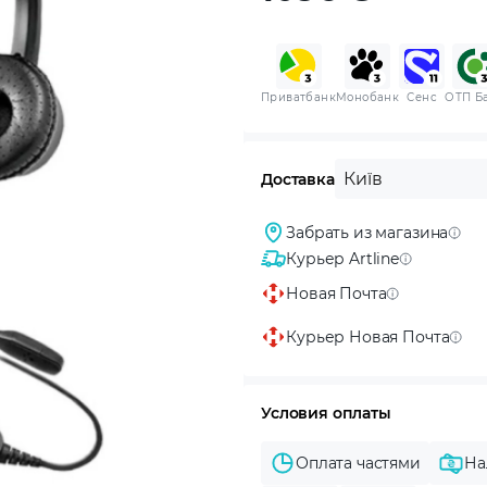
Приватбанк
Монобанк
Сенс
ОТП Б
Київ
Доставка
Забрать из магазина
Курьер Artline
Новая Почта
Курьер Новая Почта
Условия оплаты
Оплата частями
На