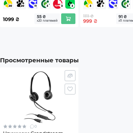
1111 ₴
55 ₴
91 ₴
1099
₴
999
₴
х20 платежей
х11 плате
Просмотренные товары
0