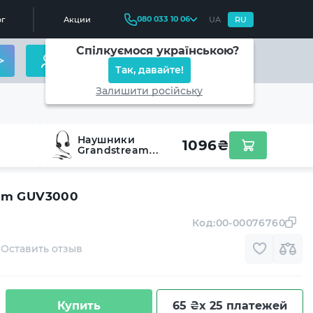
080 033 10 06
г
Акции
UA
RU
Спілкуємося українською?
Так, давайте!
Залишити російську
Наушники
1096
₴
Grandstream
GUV3000
am GUV3000
Код:
00-00076760
Оставить отзыв
Купить
65 ₴
x 25 платежей