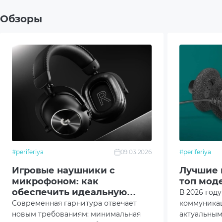
Управление
Ответ
Обзоры
Откл
Регу
Поддержка платформ
PC
Дополнительный опционал/
Микр
возможности
Комплектация
Руков
#periferiya
09.03.2026
#periferiya
Гарн
Игровые наушники с
Лучшие 
микрофоном: как
топ мод
Упак
обеспечить идеальную
В 2026 год
командную коммуникацию
Современная гарнитура отвечает
коммуника
новым требованиям: минимальная
актуальны
Цвет
Черн