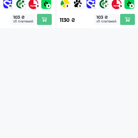
103 ₴
103 ₴
1130
₴
х11 платежей
х11 платежей