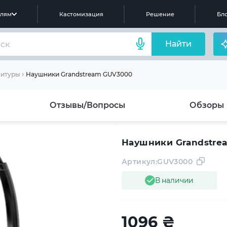
елям
Кастомизация
Решение
Бло
Найти
Наушники Grandstream GUV3000
нитуры
Отзывы/Вопросы
Обзоры
Наушники Grandstre
Артикул:
GUV3000
В наличии
1096
₴