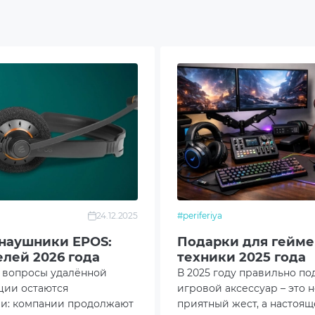
 на звонок
ючение микрофона
лировка громкости
офон с элементом шумокомпенсации
одство пользователя
24.12.2025
#periferiya
итура
наушники EPOS:
Подарки для гейме
елей 2026 года
техники 2025 года
овка
у вопросы удалённой
В 2025 году правильно п
ции остаются
игровой аксессуар – это 
ми: компании продолжают
приятный жест, а настоящ
ый