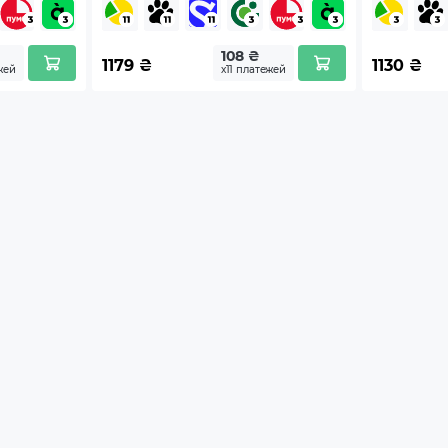
108 ₴
1179
₴
1130
₴
жей
х11 платежей