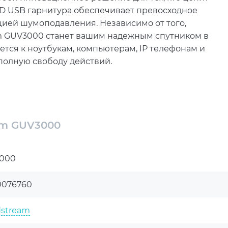
 HD USB гарнитура обеспечивает превосходное
ией шумоподавления. Независимо от того,
eam GUV3000 станет вашим надежным спутником в
тся к ноутбукам, компьютерам, IP телефонам и
полную свободу действий.
– идеальное решение для вашего
3000 является ее совместимость с широким
am GUV3000
о интегрировать гарнитуру с любым устройством,
ки и IP телефоны от Grandstream. Она
000
латформы, включая IPVideoTalk Meetings и
версальным инструментом для сотрудников,
0076760
улируемому оголовью и мягким амбушюрам из
 в течение всего дня, а пульт управления на
dstream
зовами и громкостью.