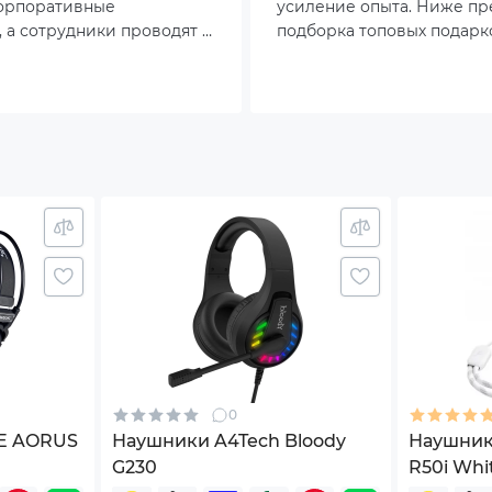
корпоративные
усиление опыта. Ниже пр
 а сотрудники проводят в
подборка топовых подарк
ах больше времени.
геймера, которые точно н
бор гарнитуры меняется:
равнодушным.
.
лько звук и удобство.
изменяться изготовителем без уведомления.
0
TE AORUS
Наушники A4Tech Bloody
Наушник
G230
R50i Whi