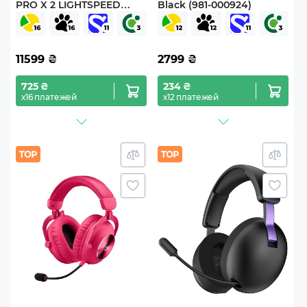
PRO X 2 LIGHTSPEED
Black (981-000924)
Wireless Black (981-
001263)
11599
₴
2799
₴
725 ₴
234 ₴
х16 платежей
х12 платежей