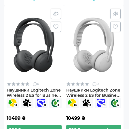
0
0
Наушники Logitech Zone
Наушники Logitech Zone
Wireless 2 ES for Business
Wireless 2 ES for Business
Graphite UC version (981-
Off-White TEAMS version
001498)
with receiver (981-001520)
10499
₴
10499
₴