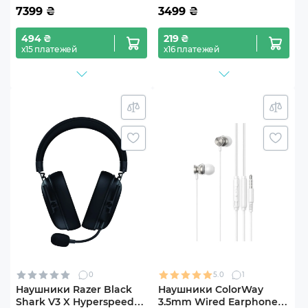
7399
₴
3499
₴
494 ₴
219 ₴
х15 платежей
х16 платежей
0
5.0
1
Наушники Razer Black
Наушники ColorWay
Shark V3 X Hyperspeed
3.5mm Wired Earphone