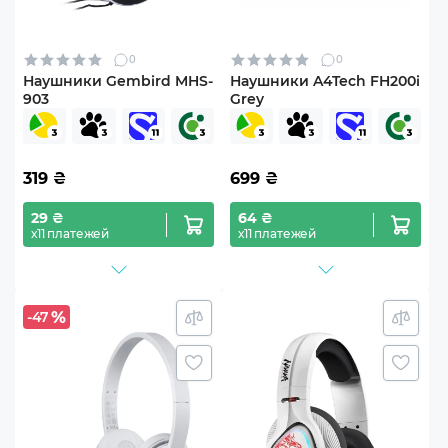
0
0
Наушники Gembird MHS-
Наушники A4Tech FH200i
903
Grey
319
₴
699
₴
29 ₴
64 ₴
х11 платежей
х11 платежей
-47