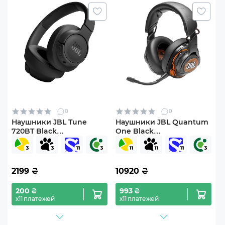
0
0
Наушники JBL Tune
Наушники JBL Quantum
720BT Black
One Black
(JBLT720BTBLK)
(JBLQUANTUMONEBLK)
2199
₴
10920
₴
200 ₴
993 ₴
х11 платежей
х11 платежей