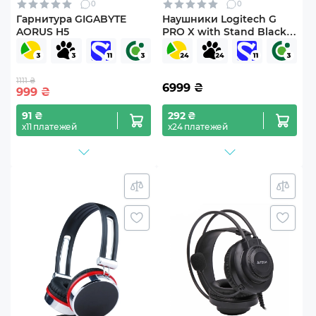
0
0
Гарнитура GIGABYTE
Наушники Logitech G
AORUS H5
PRO X with Stand Black
(991-000358)
1111 ₴
6999
₴
999
₴
91 ₴
292 ₴
х11 платежей
х24 платежей