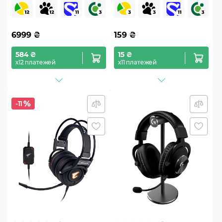
Black (RZ04-05420100-
UrbanBeat White (CW-
R3M1)
WD03WT)
6999
₴
159
₴
584 ₴
15 ₴
х12 платежей
х11 платежей
-11