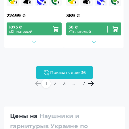
22499
₴
389
₴
1875 ₴
36 ₴
х12 платежей
х11 платежей
Показать еще 36
1
2
3
...
17
Цены на
Наушники и
гарнитурыв Украине по