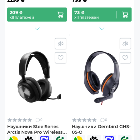
2299
₴
799
₴
209 ₴
73 ₴
х11 платежей
х11 платежей
0
0
Наушники SteelSeries
Наушники Gembird GHS-
Arctis Nova Pro Wireless
05-O
Black (SS61520)