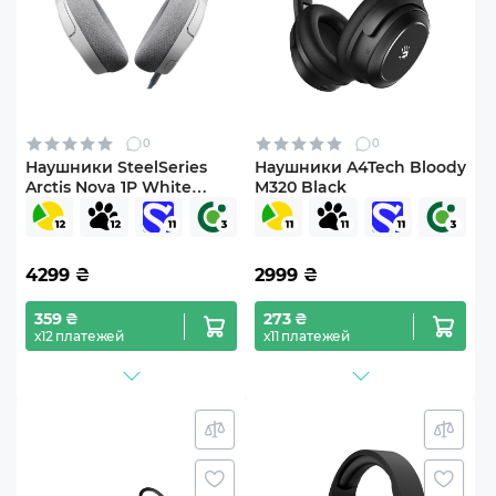
0
0
Наушники SteelSeries
Наушники A4Tech Bloody
Arctis Nova 1P White
M320 Black
(SS61612)
4299
₴
2999
₴
359 ₴
273 ₴
х12 платежей
х11 платежей