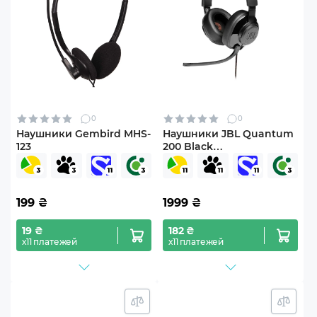
0
0
Наушники Gembird MHS-
Наушники JBL Quantum
123
200 Black
(JBLQUANTUM200BLK)
199
₴
1999
₴
19 ₴
182 ₴
х11 платежей
х11 платежей