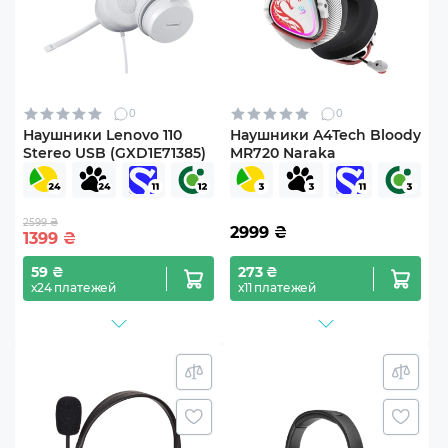
0
0
Наушники Lenovo 110
Наушники A4Tech Bloody
Stereo USB (GXD1E71385)
MR720 Naraka
2599 ₴
2999
₴
1399
₴
59 ₴
273 ₴
х24 платежей
х11 платежей