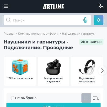
Под
Главная
Компьютерная периферия
Наушники и гарнитуры
Наушники и гарнитуры -
213 в наличии
Подключение: Проводные
ТОП за свои деньги
Беспроводные
Наушники с
наушники
микрофоном
Не выбрано