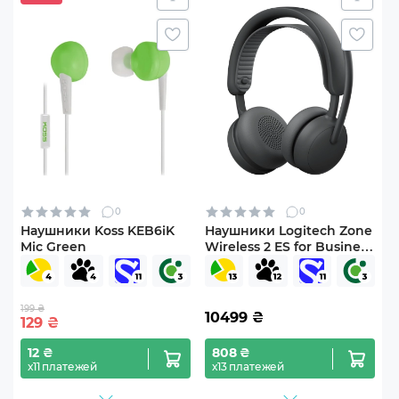
0
0
Наушники Koss KEB6iK
Наушники Logitech Zone
Mic Green
Wireless 2 ES for Business
Graphite TEAMS version
with receiver (981-001493)
199 ₴
10499
₴
129
₴
12 ₴
808 ₴
х11 платежей
х13 платежей