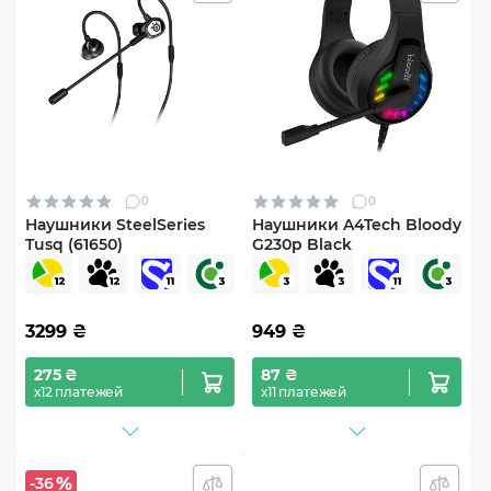
0
0
Наушники SteelSeries
Наушники A4Tech Bloody
Tusq (61650)
G230p Black
3299
₴
949
₴
275 ₴
87 ₴
х12 платежей
х11 платежей
-36