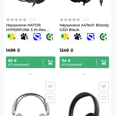
0
0
Наушники HATOR
Наушники A4Tech Bloody
HYPERPUNK 3 Hi-Res
G521 Black
(ESH01) black
1499
₴
1249
₴
89 ₴
114 ₴
х17 платежей
х11 платежей