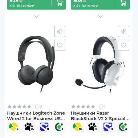
808 ₴
808 ₴
х13 платежей
х13 платежей
0
0
Наушники Logitech Zone
Наушники Razer
Wired 2 for Business USB
BlackShark V2 X Special
Graphite TEAMS version
White (RZ04-03241700-
(981-001615)
R3M1)