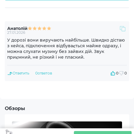
Диапазон частот динамика
20-20000 Hz
Анатолій
Чувствительность динамика
27.01.2026
104 dB
У дорозі вони виручають найбільше. Швидко дістаю
з кейса, підключення відбувається майже одразу, і
можна слухати музику без зайвих дій. Звук
Импеданс
приємний, не різкий і не плаский.
32 Ohm
Ответить
0
ответов
0
0
Диаметр драйвера, мм
6
Материал драйвера
Обзоры
Неодимовый магнит
Конструкция микрофона
Скрытый