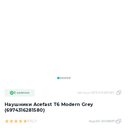
В наличии
Артикул:
6974316281580
Наушники Acefast T6 Modern Grey
(6974316281580)
5.0
1
Код:
00-00096972