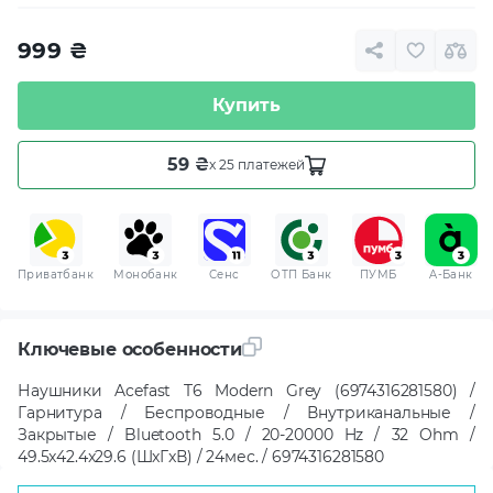
999
₴
Купить
59 ₴
x 25 платежей
Приватбанк
Монобанк
Сенс
ОТП Банк
ПУМБ
A-Банк
Ключевые особенности
Наушники Acefast T6 Modern Grey (6974316281580) /
Гарнитура / Беспроводные / Внутриканальные /
Закрытые / Bluetooth 5.0 / 20-20000 Hz / 32 Ohm /
49.5x42.4x29.6 (ШxГxВ) / 24мес. / 6974316281580