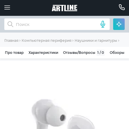
Науш
Главная
Компьютерная периферия
Наушники и гарнитуры
Про товар
Характеристики
Отзывы/Вопросы
1 / 0
Обзоры