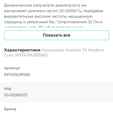
Динамические излучатели диаметром 6 мм
раскрывают диапазон частот 20–20000 Гц, передавая
выразительные высокие частоты, насыщенную
середину и уверенный бас. Сопротивление 32 Ом и
чувствительность 104 дБ делают звучание
сбалансированным для музыки, видео, звонков и
Показать все
голосового общения.
Встроенный в корпус всенаправленный микрофон с
Характеристики
Наушники Acefast T6 Modern
технологией ENC помогает передавать голос четко
Grey (6974316281580)
даже в активной городской среде. Сенсорное
управление позволяет отвечать на звонки,
Артикул
регулировать громкость и управлять
6974316281580
воспроизведением, а влагозащита IPX4 повышает
практичность наушников во время прогулок и
тренировок.
Код
00-00096972
Acefast T6 Modern Grey работают до 4 часов от
аккумулятора, а зарядный кейс емкостью 500 мАч
увеличивает общее время использования до 20 часов.
Бренд