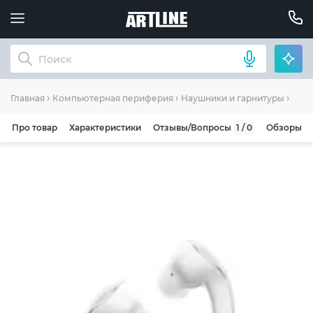
Науш
Главная
Компьютерная периферия
Наушники и гарнитуры
Про товар
Характеристики
Отзывы/Вопросы
1 / 0
Обзоры