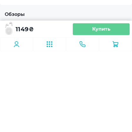
Материал драйвера
Неодимовый магнит
Обзоры
Конструкция микрофона
1149
₴
Купить
Скрытый
Шумоподавление
ENC
Материал корпуса
Пластик
#periferiya
09.03.2026
Материал амбушюр
Игровые наушники с микрофоном:
Силикон
как обеспечить идеальную
командную коммуникацию
Управление
Современная гарнитура отвечает новым
Управление плеером
требованиям: минимальная задержка сигнала,