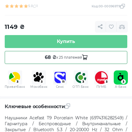
5.0
1
Код:
00-00096979
1149
₴
Купить
68 ₴
x 25 платежей
Приватбанк
Монобанк
Сенс
ОТП Банк
ПУМБ
A-Банк
Ключевые особенности
Наушники Acefast T9 Porcelain White (6974316282549) /
Гарнитура / Беспроводные / Внутриканальные /
Закрытые / Bluetooth 5.3 / 20-20000 Hz / 32 Ohm /