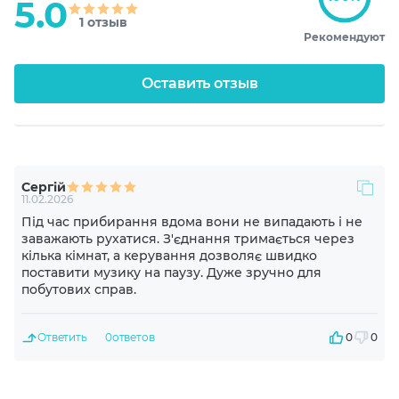
5.0
1 отзыв
Рекомендуют
Акустическое оформление
Закрытые
Оставить отзыв
Диапазон частот динамика
20-20000 Hz
Сергій
Чувствительность динамика
11.02.2026
106 dB
Під час прибирання вдома вони не випадають і не
заважають рухатися. З'єднання тримається через
кілька кімнат, а керування дозволяє швидко
Импеданс
поставити музику на паузу. Дуже зручно для
32 Ohm
побутових справ.
Диаметр драйвера, мм
Ответить
0
ответов
0
0
10