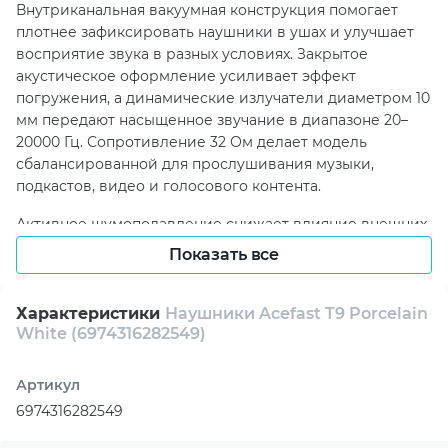
Внутриканальная вакуумная конструкция помогает
плотнее зафиксировать наушники в ушах и улучшает
восприятие звука в разных условиях. Закрытое
акустическое оформление усиливает эффект
погружения, а динамические излучатели диаметром 10
мм передают насыщенное звучание в диапазоне 20–
20000 Гц. Сопротивление 32 Ом делает модель
сбалансированной для прослушивания музыки,
подкастов, видео и голосового контента.
Активное шумоподавление снижает влияние внешних
звуков, позволяя сосредоточиться на любимых треках
Показать все
или важном разговоре. Встроенный в корпус
микрофон обеспечивает удобное общение во время
звонков, видеоконференций и онлайн-встреч.
Характеристики
Наушники Acefast T9 Porcelain
White (6974316282549)
Благодаря технологии SVE AI голос передается чище
даже в шумной обстановке.
Артикул
Сенсорное управление делает взаимодействие с
6974316282549
Acefast T9 Porcelain White быстрым и интуитивным:
можно переключать треки, отвечать на вызовы и