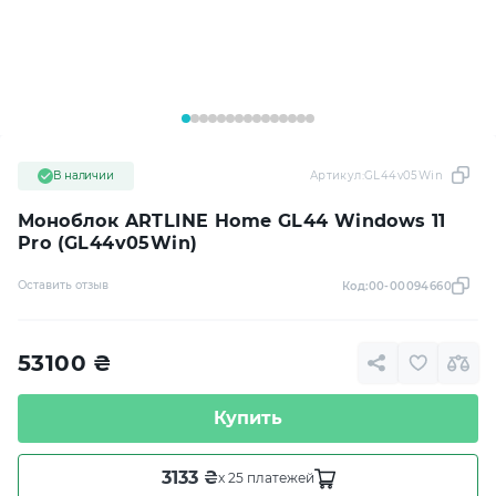
В наличии
Артикул:
GL44v05Win
Моноблок ARTLINE Home GL44 Windows 11
Pro (GL44v05Win)
Оставить отзыв
Код:
00-00094660
53100
₴
Купить
3133 ₴
x 25 платежей