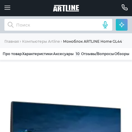
Моноблок ARTLINE Home GL44 Windo
Главная
Компьютеры Artline
Про товар
Характеристики
Аксесуары
10
Отзывы/Вопросы
Обзоры
ОБЩИЕ УСЛОВИЯ ГАРАНТИИ
Компания ARTLINE благодарит Вас за выбор
нашей продукции. Мы уверены, что