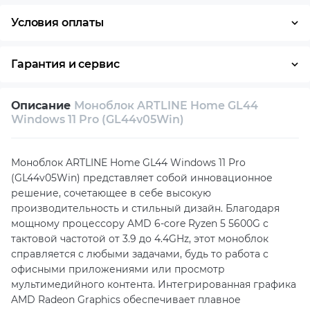
Условия оплаты
Оплата частями
Наличными
Кредит
Гарантия и сервис
Условия гарантии
Описание
Моноблок ARTLINE Home GL44
Возврат и обмен в течение 14 дней
Windows 11 Pro (GL44v05Win)
Собственный сервисный центр
Моноблок ARTLINE Home GL44 Windows 11 Pro
Техническая поддержка
Консультация
(GL44v05Win) представляет собой инновационное
решение, сочетающее в себе высокую
производительность и стильный дизайн. Благодаря
мощному процессору AMD 6-core Ryzen 5 5600G с
тактовой частотой от 3.9 до 4.4GHz, этот моноблок
справляется с любыми задачами, будь то работа с
офисными приложениями или просмотр
мультимедийного контента. Интегрированная графика
AMD Radeon Graphics обеспечивает плавное