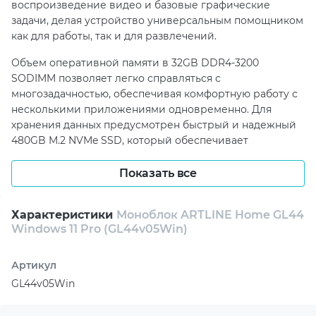
воспроизведение видео и базовые графические
задачи, делая устройство универсальным помощником
как для работы, так и для развлечений.
Объем оперативной памяти в 32GB DDR4-3200
SODIMM позволяет легко справляться с
многозадачностью, обеспечивая комфортную работу с
несколькими приложениями одновременно. Для
хранения данных предусмотрен быстрый и надежный
480GB M.2 NVMe SSD, который обеспечивает
мгновенный доступ к файлам и операционной
системе. Это особенно ценно для тех, кто ценит время
Показать все
и не готов ждать загрузки системы или приложений.
Особое внимание уделено коммуникационным
Характеристики
Моноблок ARTLINE Home GL44
Windows 11 Pro (GL44v05Win)
возможностям устройства. Встроенная веб-камера и
стереодинамики делают видеозвонки максимально
комфортными. Беспроводное подключение через Wi-Fi
Артикул
802.11ac и Bluetooth 4.0 обеспечивает стабильную и
GL44v05Win
быструю связь с интернетом и другими устройствами.
Разнообразие интерфейсов, включая 2xUSB2.0 и 1xUSB