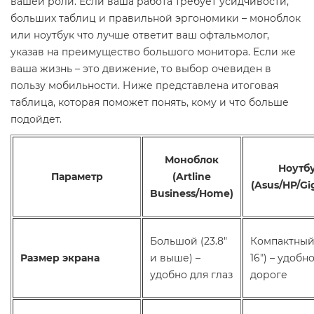
вашей роли. Если ваша работа требует усидчивости,
больших таблиц и правильной эргономики – моноблок
или ноутбук что лучше ответит ваш офтальмолог,
указав на преимущество большого монитора. Если же
ваша жизнь – это движение, то выбор очевиден в
пользу мобильности. Ниже представлена итоговая
таблица, которая поможет понять, кому и что больше
подойдет.
Моноблок
Ноутб
Параметр
(Artline
(Asus/HP/Gi
Business/Home)
Большой (23.8"
Компактный 
Размер экрана
и выше) –
16") – удобно
удобно для глаз
дороге