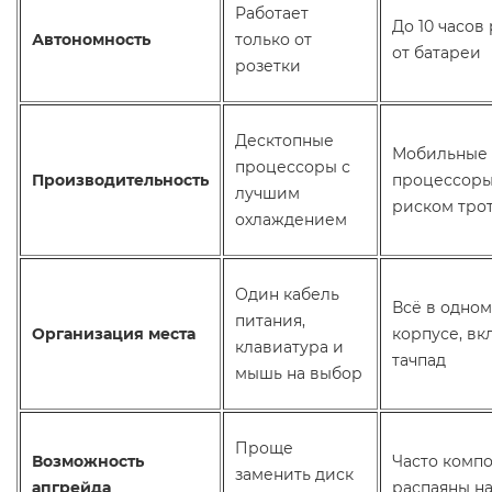
Работает
До 10 часов
Автономность
только от
от батареи
розетки
Десктопные
Мобильные
процессоры с
Производительность
процессоры
лучшим
риском тро
охлаждением
Один кабель
Всё в одном
питания,
Организация места
корпусе, вк
клавиатура и
тачпад
мышь на выбор
Проще
Возможность
Часто комп
заменить диск
апгрейда
распаяны на