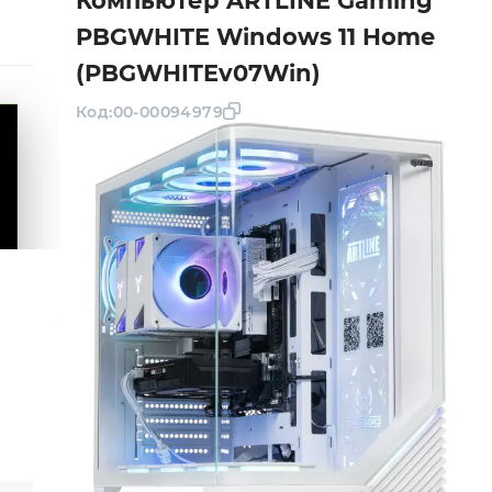
Компьютер ARTLINE Gaming
PBGWHITE Windows 11 Home
(PBGWHITEv07Win)
Код:
00-00094979