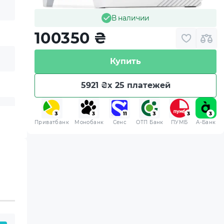
В наличии
100350
₴
Купить
5921 ₴
x 25 платежей
Приватбанк
Монобанк
Сенс
ОТП Банк
ПУМБ
A-Банк
 приобретенная вами
 хранения.