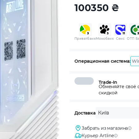
100350
₴
Приватбанк
Монобанк
Сенс
ОТП Б
Операционная система:
Wi
Trade-In
Обменяйте своё с
скидкой
Київ
Доставка
Забрать из магазина
Курьер Artline