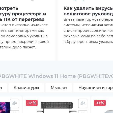
мотреть
Как удалить вирусы
копроизводительный SSD стандарта NVME
туру процессора и
пошаговое руковод
ь ПК от перегрева
Внезапные тормоза опер
хэффективный воздушный кулер на процессоре
ьютер внезапно начинает
системы, непонятная акти
меть вентиляторами как
списке процессов или ко
ь беспроводной связи Wi-Fi 802.11ax
ли самовольно уходить в
реклама, сама по себе в
ку прямо посреди жаркой
в браузере, прямо указыв
ехпаспорт, кабель питания
талии, дело пахнет
критическое заражение.
 Чаще всего виной тому
наглядно показано, как уд
 перегрев кремниевого
вирусы с ПК, задействова
285x450
Производительность и надежность
базовый инструментарий
NVIDIA App с поддержкой актуальных драйверов
Windows
PBGWHITE Windows 11 Home (PBGWHITEv
e
л
Клавиатуры
Мышки
Наушники и га
.
-22
-19
изменяться изготовителем без уведомления.