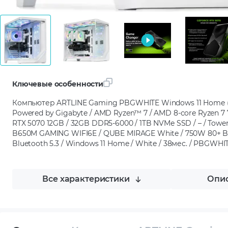
Ключевые особенности
Компьютер ARTLINE Gaming PBGWHITE Windows 11 Home 
Powered by Gigabyte / AMD Ryzen™ 7 / AMD 8-core Ryzen 7 7
RTX 5070 12GB / 32GB DDR5-6000 / 1TB NVMe SSD / – / Tow
B650M GAMING WIFI6E / QUBE MIRAGE White / 750W 80+ Bronz
Bluetooth 5.3 / Windows 11 Home / White / 38мес. / PBGWH
Все характеристики
Опис