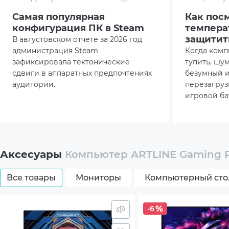
Самая популярная
Как пос
Высо
конфигурация ПК в Steam
темпера
защитит
В августовском отчете за 2026 год
Свер
администрация Steam
Когда комп
зафиксировала тектонические
тупить, шу
Модул
сдвиги в аппаратных предпочтениях
безумный и
аудитории.
перезагруз
Комплектация
ПК, т
игровой ба
керосином.
Улучшайте видео с помощью AI
банальный
Размеры товара (без упаковки), мм
435x
кристалла.
NVIDIA Broadcast и NVIDIA Encoder девятого
поколения
Вес (без упаковки), кг
12
Аксесуары
Компьютер ARTLINE Gaming 
Цвет
Whit
Все товары
Мониторы
Компьютерный сто
Гарантия
38мес
-6
*Характеристики и комплектация товара могут 