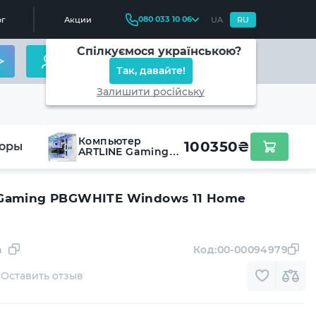
080 033 10 06
г
Акции
UA
RU
Спілкуємося українською?
Так, давайте!
Залишити російську
Компьютер
100350
₴
оры
ARTLINE Gaming
PBGWHITE
Windows 11 Home
(PBGWHITEv07Win)
Gaming PBGWHITE Windows 11 Home
n
Код:
00-00094979
Оставить отзыв