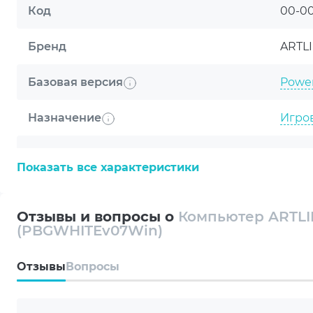
Код
00-0
Бренд
ARTL
Базовая версия
Power
Назначение
Игро
Линейка
PBGW
ОБЩИЕ УСЛОВИЯ Г
Показать все характеристики
Модель процессора
AMD 8
Компания ARTLINE бла
Отзывы и вопросы о
Компьютер ARTLI
Охлаждение процессора
Towe
техника будет служить
(PBGWHITEv07Win)
Artline комп'ютери
Видеокарта
GeFor
Oтзывы
Вопросы
Оперативная память
32GB