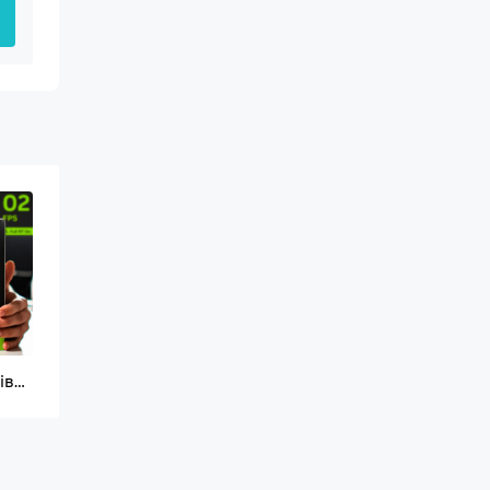
На що спроможна RTX 5070 порівняно з RTX 5070 TI
 x
k
.0