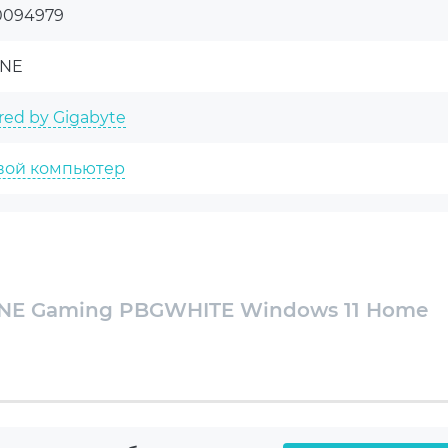
0094979
INE
ed by Gigabyte
вой компьютер
HITE
АРАНТИИ
-core Ryzen 7 7700 3.8-5.3GHz
годарит Вас за выбор нашей продукции. Мы уверены, что
NE Gaming PBGWHITE Windows 11 Home
r Premium White ARGB
 вам долгие годы при соблюдении правил эксплуатации и
ce RTX 5070 12GB
 DDR5-6000