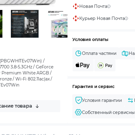
Новая Почта
Курьер Новая Почта
Условия оплаты
Оплата частями
На
(PBGWHITEv07Win) /
700 3.8-5.3GHz / GeForce
er Premium White ARGB /
e / Wi-Fi 802.11ac|ax /
ITEv07Win
Гарантия и сервис
Условия гарантии
ание товара
Собственный сервисны