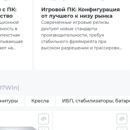
 с ПК:
Игровой ПК: Конфигурация
ство
от лучшего к низу рынка
ационной
Современные игровые релизы
вность в
диктуют новые стандарты
нтекстная
производительности, требуя
сплывающая
стабильного фреймрейта при
ают на
высоком разрешении и трассировке
 Ниже
лучей. Инженерами нашей компании
алить
были спроектированы и собраны
в только
серийные модели компьютеров,
 самой
аппаратного ресурса которых с
запасом хватит на много лет вперед.
07Win)
рнитуры
Кресла
ИБП, стабилизаторы, батар