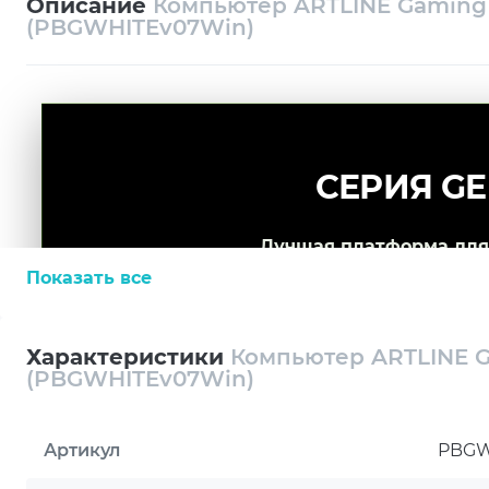
Описание
Компьютер ARTLINE Gaming
(PBGWHITEv07Win)
СЕРИЯ GE
Лучшая платформа для 
Показать все
Характеристики
Компьютер ARTLINE 
(PBGWHITEv07Win)
Артикул
PBGW