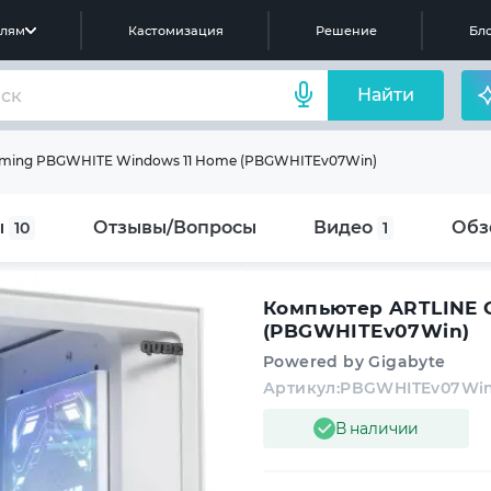
елям
Кастомизация
Решение
Бло
Найти
ming PBGWHITE Windows 11 Home (PBGWHITEv07Win)
ы
Отзывы/Вопросы
Видео
Обз
10
1
Компьютер ARTLINE 
(PBGWHITEv07Win)
Powered by Gigabyte
Артикул:
PBGWHITEv07Wi
В наличии