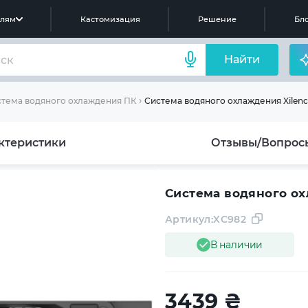
елям
Кастомизация
Решение
Бло
Найти
Система водяного охлаждения Xilence
тема водяного охлаждения ПК
ктеристики
Отзывы/Вопрос
Система водяного охл
Артикул:
XC982
В наличии
3439
₴