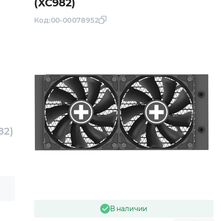
(XC982)
Код:
00-00078952
82)
В наличии