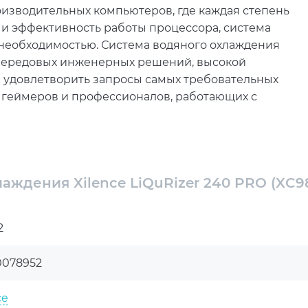
зводительных компьютеров, где каждая степень
 и эффективность работы процессора, система
 необходимостью. Система водяного охлаждения
з передовых инженерных решений, высокой
 удовлетворить запросы самых требовательных
о геймеров и профессионалов, работающих с
совместимость с популярными платформами
AM4, 1700, 1200, 1151, 1155, 2011 и 2066 позволяет
ые и производительные ПК-сборки. Это
аждения Xilence LiQuRizer 240 PRO (XC9
в игровые станции, так и в рабочие машины, где
ь.
2
диатор из алюминия с медными элементами,
120-миллиметровых вентилятора, работающих на
0078952
 до 63.41 CFM, что гарантирует стабильный отвод
ом уровень шума не превышает 22-24 дБ, благодаря
ce
(FDB Bearing), обеспечивающих не только тихую