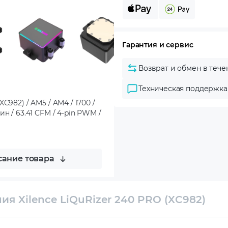
Гарантия и сервис
Возврат и обмен в тече
Техническая поддержка
C982) / AM5 / AM4 / 1700 /
б/мин / 63.41 CFM / 4-pin PWM /
ание товара
я Xilence LiQuRizer 240 PRO (XC982)