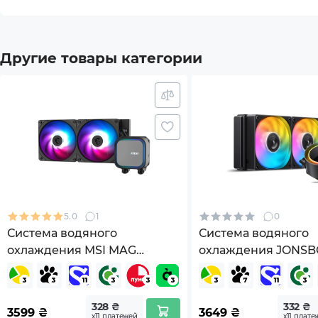
Отвод тепла TDP (Вт)
201 - 
Заказать систему водяного охлаждения Xilence Li
цене — просто и удобно в интернет-магазине Artl
Другие товары категории
реальные фото, быструю доставку по Киеву и все
Длина патрубков
400 
месяцев. Цена Xilence LiQuRizer 240 PRO вас при
надежности вместе с Artline!
Количество вентиляторов
2
Диаметр вентиляторов
120 м
Cкорость вращения вентилятора
500 -
Воздушный поток вентилятора
63.41
5.0
1
0
Система водяного
Система водяного
охлаждения MSI MAG
охлаждения JONSB
Тип подшипника
Гидр
CoreLiquid A13 240
Black
Уровень шума
22~2
328 ₴
332 ₴
3599
₴
3649
₴
х11 платежей
х11 плате