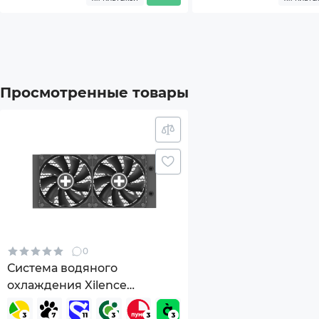
Разъем подключения
4-pi
Разъем подключения подсветки
3-pin
Подсветка
ARGB
Просмотренные товары
Дополнительный опционал/
ARGB
возможности
Размеры товара (без упаковки), мм
274x1
Вес (без упаковки), г
2000
Габариты компонентов
Радиа
0
Комплектация
Инст
Система водяного
охлаждения Xilence
Креп
LiQuRizer 240 PRO (XC982)