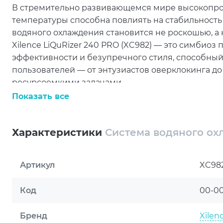
В стремительно развивающемся мире высокопрои
температуры способна повлиять на стабильность
водяного охлаждения становится не роскошью, а
Xilence LiQuRizer 240 PRO (XC982) — это симбио
эффективности и безупречного стиля, способный
пользователей — от энтузиастов оверклокинга д
ресурсоемкими задачами.
Показать все
Xilence LiQuRizer 240 PRO предлагает широкую 
процессоров от Intel и AMD. Поддержка сокетов AM5, 
легко интегрировать систему в самые современн
Характеристики
Система водяного охл
универсальное решение, готовое к установке как 
температурный контроль играет критическую рол
Артикул
XC98
В основе системы лежит высокоэффективный ра
обеспечивающий оптимальный теплообмен. Два 
Код
00-0
частоте до 1500 об/мин, создают воздушный поток
тепла даже при экстремальных нагрузках. При эт
Бренд
Xilen
использованию гидродинамических подшипников 