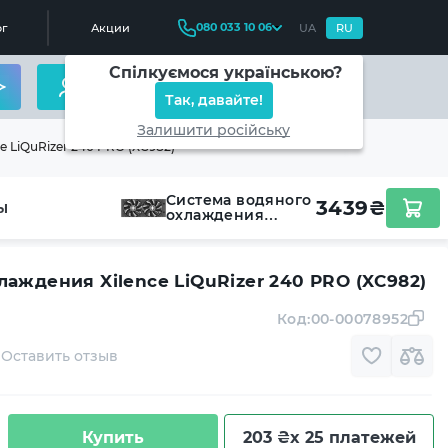
080 033 10 06
г
Акции
UA
RU
Спілкуємося українською?
Так, давайте!
Залишити російську
 LiQuRizer 240 PRO (XC982)
Система водяного
3439
₴
ы
охлаждения
Xilence LiQuRizer
240 PRO (XC982)
аждения Xilence LiQuRizer 240 PRO (XC982)
Код:
00-00078952
Оставить отзыв
Купить
203 ₴
x 25 платежей