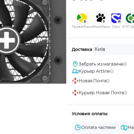
Приватбанк
Монобанк
Сенс
ОТП Б
Київ
Доставка
Забрать из магазина
Курьер Artline
Новая Почта
Курьер Новая Почта
Условия оплаты
Оплата частями
На