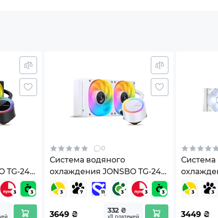
250 Вт
QuRizer 240 PRO (XC982) в Украине по доступной
ine. У нас вы найдете подробное описание,
й Украине, а также официальную гарантию на 12
мм
ятно удивит — делайте выбор в пользу качества и
м
 1500 об/мин
 CFM
0
Система водяного
Система
O TG-240
охлаждения JONSBO TG-240
охлажден
одинамический
White
Dashflow
4 dBA
332 ₴
3649
₴
3449
₴
жей
х11 платежей