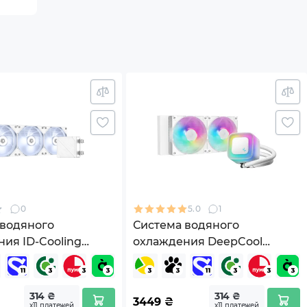
0
5.0
1
 водяного
Система водяного
ия ID-Cooling
охлаждения DeepCool
 360 Basic White
LE240 WH V2 (R-LE240-
WHAMMN-G-2)
314 ₴
314 ₴
3449
₴
х11 платежей
х11 платежей