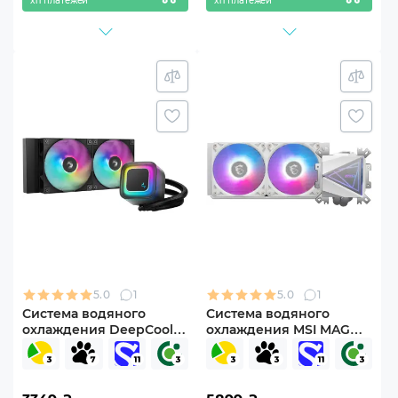
х11 платежей
х11 платежей
5.0
1
5.0
1
Система водяного
Система водяного
охлаждения DeepCool
охлаждения MSI MAG
LE240 V2 (R-LE240-
CORELIQUID I240 WHITE
BKAMMC-G-2)