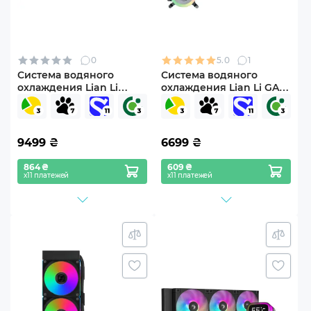
0
5.0
1
Система водяного
Система водяного
охлаждения Lian Li
охлаждения Lian Li GA II
Galahad GA II LCD TL 280
Lite 360P Black
White
(G89.GA2L36PB.00)
(G89.GA2ALCD28TLW.00)
9499
₴
6699
₴
864 ₴
609 ₴
х11 платежей
х11 платежей