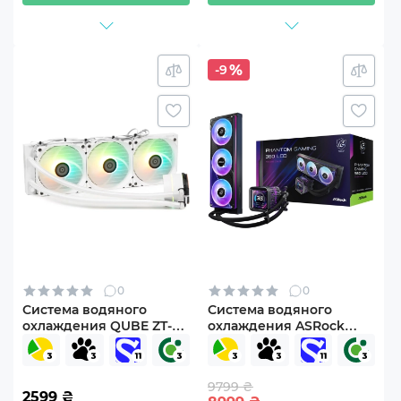
-9
0
0
Система водяного
Система водяного
охлаждения QUBE ZT-
охлаждения ASRock
360 White OEM
PHANTOM GAMING 360
LCD
9799 ₴
2599
₴