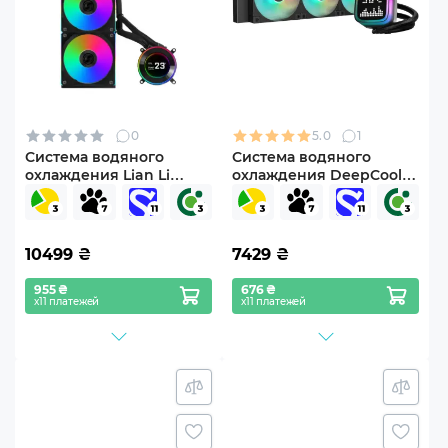
0
5.0
1
Система водяного
Система водяного
охлаждения Lian Li
охлаждения DeepCool
HydroShift II LCD-C 360CL
LP360 ARGB Black (R-
Black
LP360-BKMSNC-G-1)
(G89.GHS2LCD36RB.00)
10499
₴
7429
₴
955 ₴
676 ₴
х11 платежей
х11 платежей