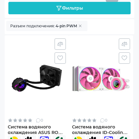
Фильтры
Разъем подключения:
4-pin PWM
0
0
Система водяного
Система водяного
охлаждения ASUS ROG-
охлаждения ID-Cooling
STRIX-LC-120
FX240 INF Pink