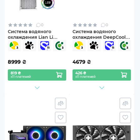
0
0
Система водяного
Система водяного
охлаждения Lian Li
охлаждения DeepCool
HydroShift II LCD-C 360
LS520S Zero Dark (R-
Fanless White
LS520-BKNNMM-G-1)
(G89.GHS2LCD36W.00)
8999
₴
4679
₴
819 ₴
426 ₴
х11 платежей
х11 платежей