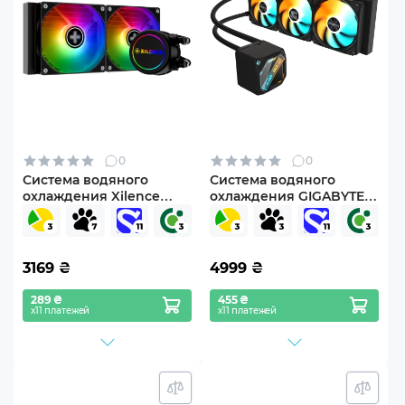
0
0
Система водяного
Система водяного
охлаждения Xilence
охлаждения GIGABYTE
LiQuRizer 240 ARGB
GAMING 360 (GP-
(XC977)
GIGABYTE GME 360)
3169
₴
4999
₴
289 ₴
455 ₴
х11 платежей
х11 платежей