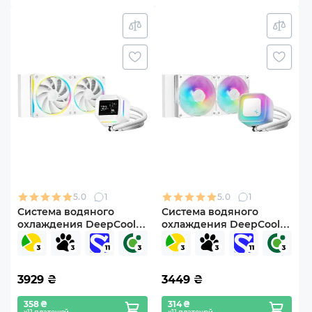
5.0
1
5.0
1
Система водяного
Система водяного
охлаждения DeepCool
охлаждения DeepCool
LM240 WH (R-LM240-
LE240 WH V2 (R-LE240-
WHDMMC-1)
WHAMMN-G-2)
3929
₴
3449
₴
358 ₴
314 ₴