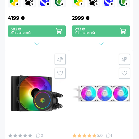
4199
₴
2999
₴
382 ₴
273 ₴
х11 платежей
х11 платежей
0
5.0
1