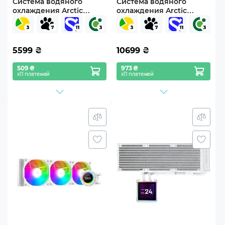
Система водяного
Система водяного
охлаждения Arctic
охлаждения Arctic
Liquid Freezer III Pro 280
Liquid Freezer WS360-
A-RGB White
SP5 (ACFRE00200A)
(ACFRE00187A)
5599
₴
10699
₴
509 ₴
973 ₴
х11 платежей
х11 платежей