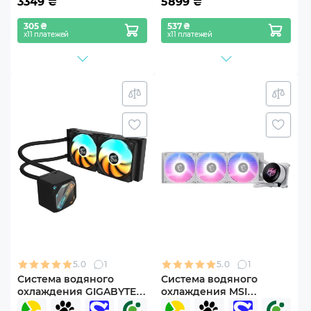
3349
₴
5899
₴
305 ₴
537 ₴
х11 платежей
х11 платежей
5.0
1
5.0
1
Система водяного
Система водяного
охлаждения GIGABYTE
охлаждения MSI
GP-GIGABYTE GME 240
CORELIQUID P13 360