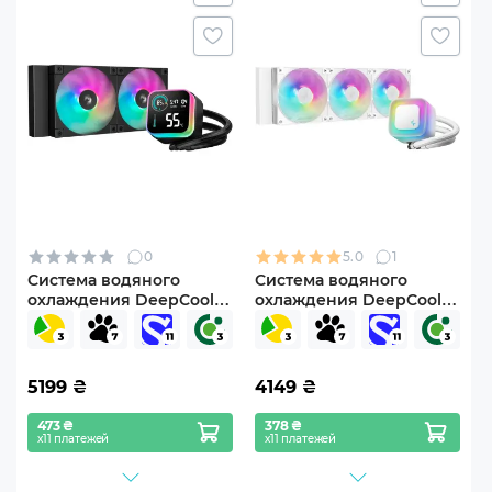
0
5.0
1
Система водяного
Система водяного
охлаждения DeepCool
охлаждения DeepCool
LQ240 Black (R-LQ240-
LE360 WH V2 (R-LE360-
BKLSMW-G-1)
WHAMMN-G-2)
5199
₴
4149
₴
473 ₴
378 ₴
х11 платежей
х11 платежей