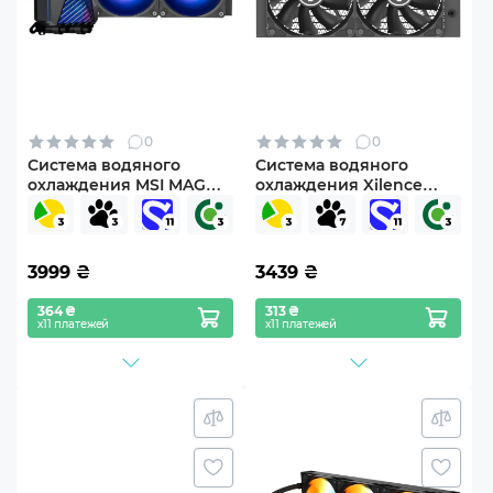
0
0
Система водяного
Система водяного
охлаждения MSI MAG
охлаждения Xilence
CORELIQUID A15 240
LiQuRizer 240 PRO
(XC982)
3999
₴
3439
₴
364 ₴
313 ₴
х11 платежей
х11 платежей