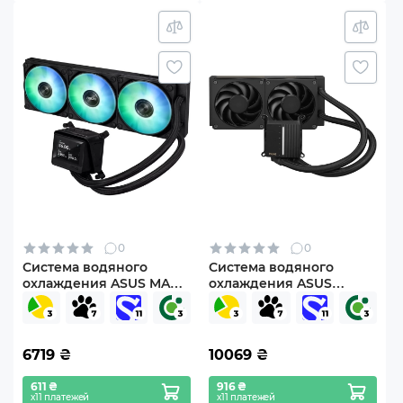
0
0
Система водяного
Система водяного
охлаждения ASUS MAX
охлаждения ASUS
GAMING LC 360 ARGB
ProArt LC 240 (90RC01K0-
LCD (90RC01G1-B0EAY0)
M0EAY0)
6719
₴
10069
₴
611 ₴
916 ₴
х11 платежей
х11 платежей