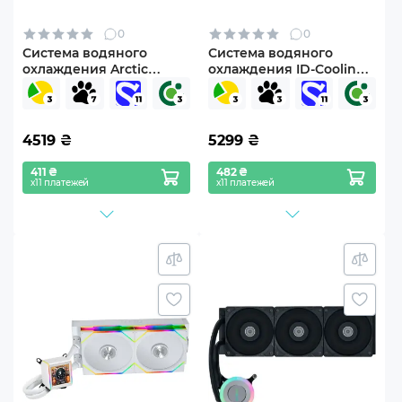
0
0
Система водяного
Система водяного
охлаждения Arctic
охлаждения ID-Cooling
Liquid Freezer III Pro 280
SL360 Pro SE
(ACFRE00179A)
4519
₴
5299
₴
411 ₴
482 ₴
х11 платежей
х11 платежей