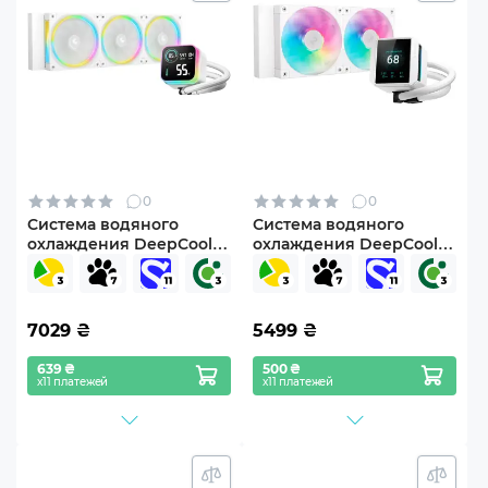
0
0
Система водяного
Система водяного
охлаждения DeepCool
охлаждения DeepCool
LQ360 Ultra ARGB WH (R-
Mystique 240 ARGB
LQ360-WHASMC-G-1)
White (R-LX240-
WHDSNMCP-G-1)
7029
₴
5499
₴
639 ₴
500 ₴
х11 платежей
х11 платежей