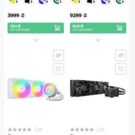
WHITE
3999
₴
9299
₴
364 ₴
846 ₴
х11 платежей
х11 платежей
0
0