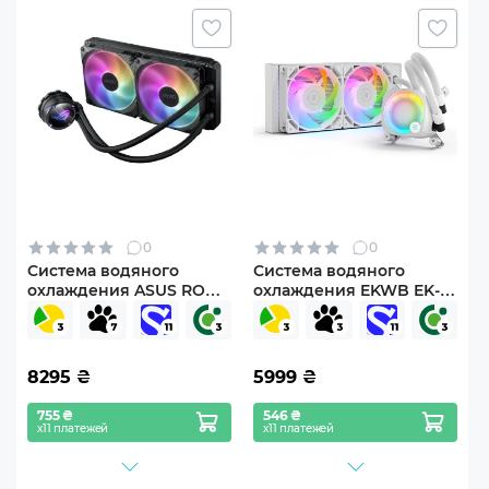
0
0
Система водяного
Система водяного
охлаждения ASUS ROG
охлаждения EKWB EK-
Strix LC II 280 Aura Sync
Nucleus AIO CR240 Lux
ARGB 2x140mm fan
D-RGB - White
(ROG-STRIX-LC-II-280-
ARGB)
8295
₴
5999
₴
755 ₴
546 ₴
х11 платежей
х11 платежей