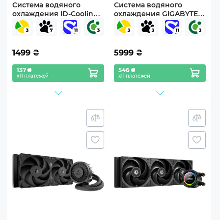
Система водяного
Система водяного
охлаждения ID-Cooling
охлаждения GIGABYTE
FX120 ARGB
AORUS WATERFORCEII
360ICE
1499
₴
5999
₴
137 ₴
546 ₴
х11 платежей
х11 платежей