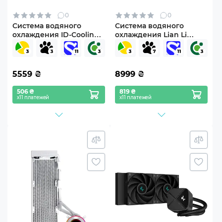
0
0
Система водяного
Система водяного
охлаждения ID-Cooling
охлаждения Lian Li
SL360 XE White
HydroShift II LCD-S 360N
FANLESS White
(G89.GHS2LCDS36NW.00)
5559
₴
8999
₴
506 ₴
819 ₴
х11 платежей
х11 платежей