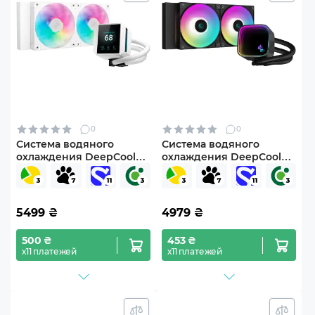
0
0
Система водяного
Система водяного
охлаждения DeepCool
охлаждения DeepCool
Mystique 240 ARGB
LS520 SE Black (R-LS520-
White (R-LX240-
BKAMMM-G-1)
WHDSNMCP-G-1)
5499
₴
4979
₴
500 ₴
453 ₴
х11 платежей
х11 платежей