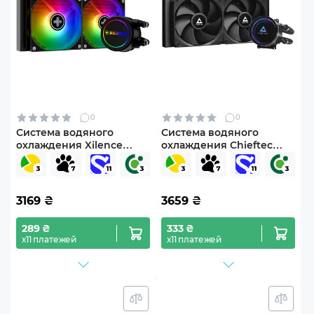
0
0
Система водяного
Система водяного
охлаждения Xilence
охлаждения Chieftec
LiQuRizer 240 ARGB
Iceberg 240 DARK (CLC-
(XC977)
240-BLK)
3169
₴
3659
₴
289 ₴
333 ₴
х11 платежей
х11 платежей