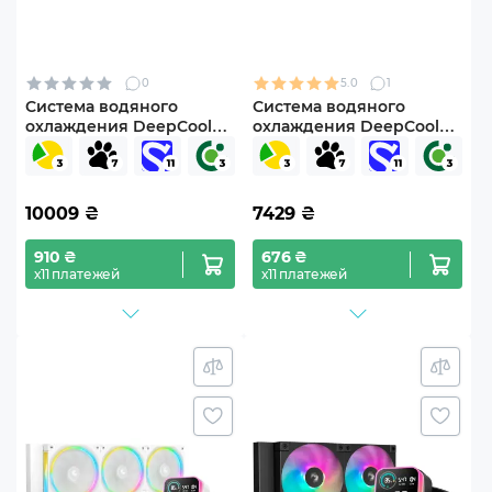
0
5.0
1
Система водяного
Система водяного
охлаждения DeepCool
охлаждения DeepCool
Mystique 360 ARGB
LP360 ARGB Black (R-
White (R-LX360-
LP360-BKMSNC-G-1)
WHDSNMCP-G-1)
10009
₴
7429
₴
910 ₴
676 ₴
х11 платежей
х11 платежей