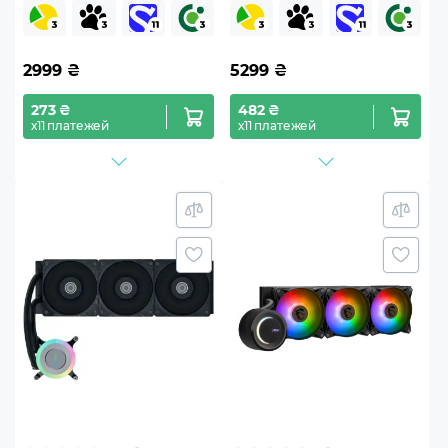
FX240 INF Pink
SL360 Pro SE
2999
₴
5299
₴
273 ₴
482 ₴
х11 платежей
х11 платежей