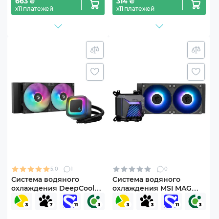
663 ₴
314 ₴
х11 платежей
х11 платежей
5.0
1
0
Система водяного
Система водяного
охлаждения DeepCool
охлаждения MSI MAG
LE240 V2 (R-LE240-
CORELIQUID A15 240
BKAMMC-G-2)