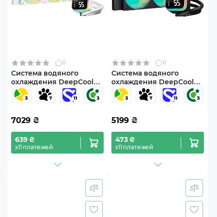
0
0
Система водяного
Система водяного
охлаждения DeepCool
охлаждения DeepCool
LQ360 Ultra ARGB WH (R-
LQ240 Black (R-LQ240-
LQ360-WHASMC-G-1)
BKLSMW-G-1)
7029
₴
5199
₴
639 ₴
473 ₴
х11 платежей
х11 платежей