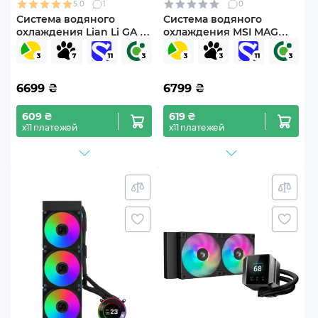
5.0
1
0
Система водяного
Система водяного
охлаждения Lian Li GA II
охлаждения MSI MAG
Lite 360P Black
CoreLiquid E360
(G89.GA2L36PB.00)
6699
₴
6799
₴
609 ₴
619 ₴
х11 платежей
х11 платежей