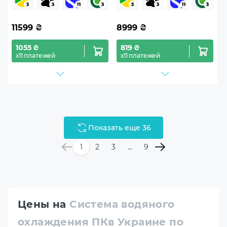
Inf White
Black (G89.GA2T36B.00)
(G89.GA2T36INW.00)
11599
₴
8999
₴
1055 ₴
819 ₴
х11 платежей
х11 платежей
Показать еще 36
1
2
3
...
9
Цены на
Система водяного
охлаждения ПКв Украине по