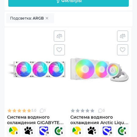
Фильтры
Подсветка:
ARGB
5.0
1
0
Система водяного
Система водяного
охлаждения GIGABYTE
охлаждения Arctic Liquid
AORUS WATERFORCEII
Freezer III Pro 280 A-RGB
360ICE
White (ACFRE00187A)