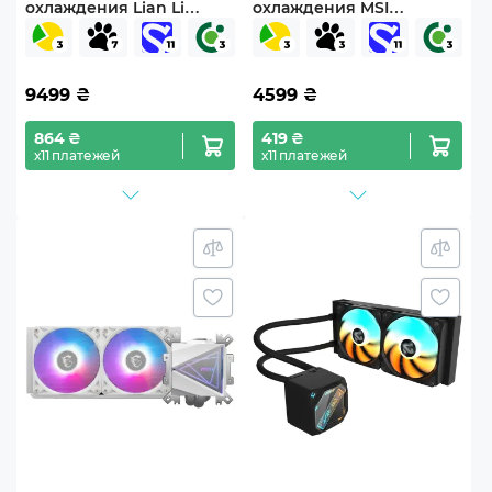
охлаждения Lian Li
охлаждения MSI
Galahad GA II LCD TL 280
CORELIQUID A13 360
White
WHITE
(G89.GA2ALCD28TLW.00)
9499
₴
4599
₴
864 ₴
419 ₴
х11 платежей
х11 платежей