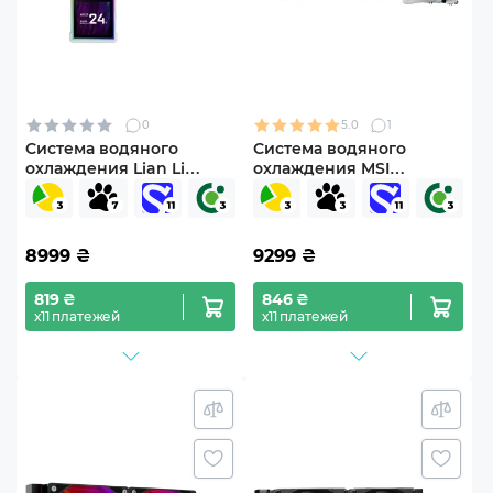
0
5.0
1
Система водяного
Система водяного
охлаждения Lian Li
охлаждения MSI
HydroShift II LCD-S 360N
CORELIQUID P13 360
FANLESS White
WHITE
(G89.GHS2LCDS36NW.00)
8999
₴
9299
₴
819 ₴
846 ₴
х11 платежей
х11 платежей