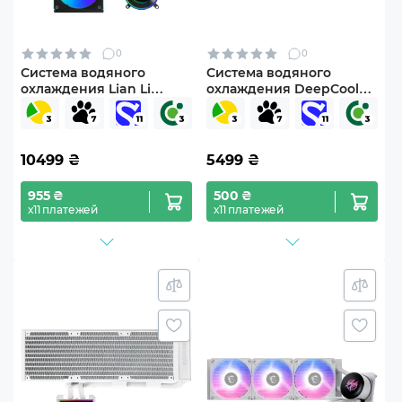
0
0
Система водяного
Система водяного
охлаждения Lian Li
охлаждения DeepCool
HydroShift II LCD-C 360CL
Mystique 240 ARGB Black
Black
(R-LX550-BKADSNC-G-1)
(G89.GHS2LCD36RB.00)
10499
₴
5499
₴
955 ₴
500 ₴
х11 платежей
х11 платежей