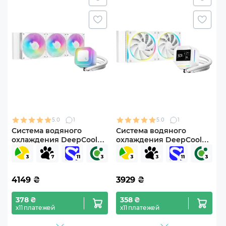
5.0
1
5.0
1
Система водяного
Система водяного
охлаждения DeepCool
охлаждения DeepCool
LE360 WH V2 (R-LE360-
LM240 WH (R-LM240-
WHAMMN-G-2)
WHDMMC-1)
4149
₴
3929
₴
378 ₴
358 ₴
х11 платежей
х11 платежей