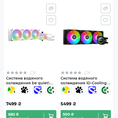
0
0
Система водяного
Система водяного
охлаждения be quiet!
охлаждения ID-Cooling
LIGHT LOOP 360mm
SL360 XE
White (BW023)
7499
₴
5499
₴
682 ₴
500 ₴