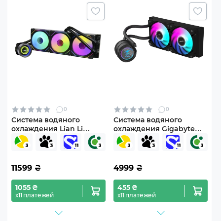
0
0
Система водяного
Система водяного
охлаждения Lian Li
охлаждения Gigabyte
Galahad II Trinity 360 SL-
AORUS WATERFORCE II
Inf Black
240
(G89.GA2T36INB.00)
11599
₴
4999
₴
1055 ₴
455 ₴
х11 платежей
х11 платежей