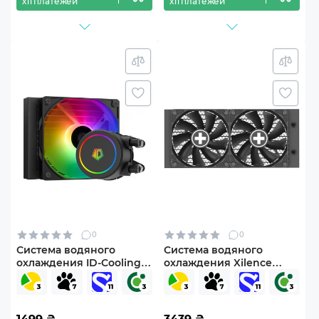
х11 платежей
х11 платежей
0
0
Система водяного
Система водяного
охлаждения ID-Cooling
охлаждения Xilence
FX120 ARGB
LiQuRizer 240 PRO
(XC982)