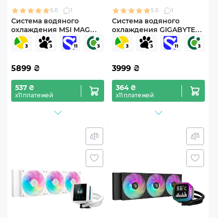
5.0
1
5.0
1
Система водяного
Система водяного
охлаждения MSI MAG
охлаждения GIGABYTE
CORELIQUID I240 WHITE
GP-GIGABYTE GME 240
5899
₴
3999
₴
537 ₴
364 ₴
х11 платежей
х11 платежей