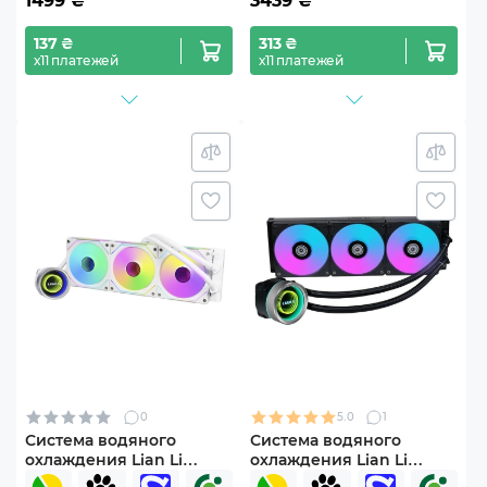
1499
₴
3439
₴
137 ₴
313 ₴
х11 платежей
х11 платежей
0
5.0
1
Система водяного
Система водяного
охлаждения Lian Li
охлаждения Lian Li
Galahad II Trinity 360 SL-
Galahad II Trinity 360