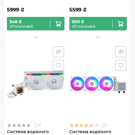
5999
₴
5599
₴
546 ₴
509 ₴
х11 платежей
х11 платежей
0
5.0
1
Система водяного
Система водяного