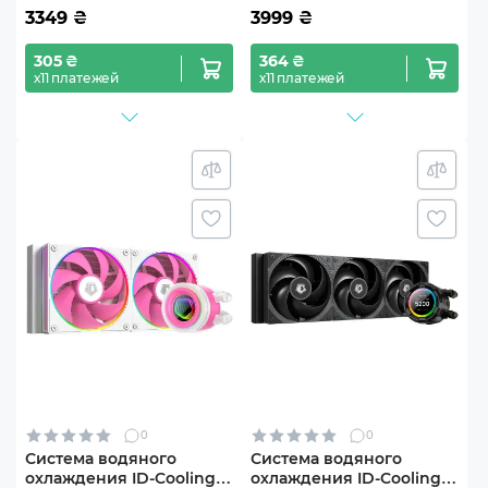
3349
₴
3999
₴
305 ₴
364 ₴
х11 платежей
х11 платежей
0
0
Система водяного
Система водяного
охлаждения ID-Cooling
охлаждения ID-Cooling