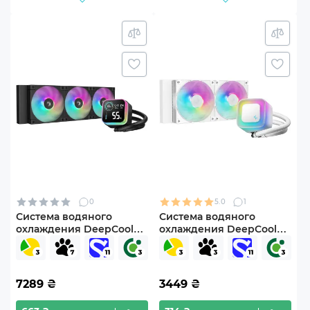
0
5.0
1
Система водяного
Система водяного
охлаждения DeepCool
охлаждения DeepCool
LQ360 Black (R-LQ360-
LE240 WH V2 (R-LE240-
BKLSMW-G-1)
WHAMMN-G-2)
7289
₴
3449
₴