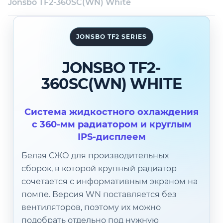
Jonsbo TF2-360SC(WN) White
Техническая поддержка
Консультация
JONSBO TF2 SERIES
JONSBO TF2-
360SC(WN) WHITE
Система жидкостного охлаждения
с 360-мм радиатором и круглым
IPS-дисплеем
Белая СЖО для производительных
сборок, в которой крупный радиатор
сочетается с информативным экраном на
помпе. Версия WN поставляется без
вентиляторов, поэтому их можно
подобрать отдельно под нужную