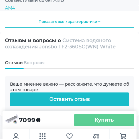
Совместимый сокет AMD
AM4
Показать все характеристики
AM5
Отзывы и вопросы о
Система водяного
Совместимый сокет Intel
охлаждения Jonsbo TF2-360SC(WN) White
1700
Oтзывы
Вопросы
1200
Ваше мнение важно — расскажите, что думаете об
2011/2011-3
этом товаре
Оставить отзыв
Материал радиатора
Алюминий
7099
₴
Купить
Другие товары категории
Материал подложки
IPS-ДИСПЛЕЙ ДЛЯ
Медь