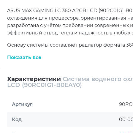
ASUS MAX GAMING LC 360 ARGB LCD (90RC01G1-B0E
охлаждения для процессора, ориентированная на
разработана с учётом требований современных 
эффективный отвод тепла и надёжность в любых 
Основу системы составляет радиатор формата 360
вентиляторами создаёт эффективный воздушный
Показать все
автоматически адаптировать скорость вращения в
обеспечивая баланс между производительностью
Характеристики
Система водяного о
Медное основание водоблока способствует быстр
LCD (90RC01G1-B0EAY0)
Это особенно важно при работе с современными п
температур напрямую влияет на производительн
Артикул
90RC
Одной из ключевых особенностей модели являет
LCD-дисплей. Он добавляет системе индивидуаль
Код
00-0
превращая охлаждение не только в функциональн