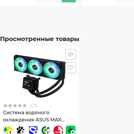
Дополнительный опционал/
Подд
возможности
ARGB
Венти
Просмотренные товары
Размеры товара (без упаковки), мм
(ДxШx
Комплектация
Упак
Сист
терм
Монт
3 x 1
0
Система водяного
Цвет корпуса вентилятора
Черн
охлаждения ASUS MAX
GAMING LC 360 ARGB LCD
Цвет крыльчатки вентилятора
Белы