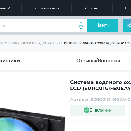
елям
Кастомизация
Решение
Бло
Найти
Система водяного охлаждения ASUS 
тема водяного охлаждения ПК
ристики
Отзывы/Вопросы
Система водяного о
LCD (90RC01G1-B0EAY
Артикул:
90RC01G1-B0EAY0
В наличии