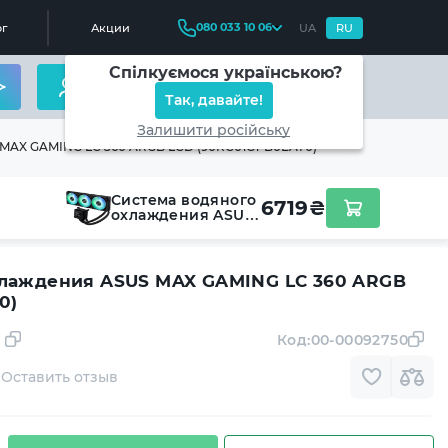
080 033 10 06
г
Акции
UA
RU
Спілкуємося українською?
Так, давайте!
Залишити російську
MAX GAMING LC 360 ARGB LCD (90RC01G1-B0EAY0)
Система водяного
6719
₴
охлаждения ASUS
MAX GAMING LC
360 ARGB LCD
(90RC01G1-B0EAY0)
хлаждения ASUS MAX GAMING LC 360 ARGB
0)
Код:
00-00092750
Оставить отзыв