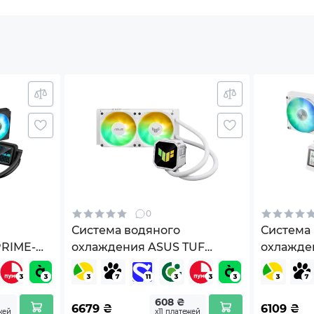
м
500 об/мин
 CFM
одинамический
dBA
0
n PWM
Система водяного
Система
PRIME-
охлаждения ASUS TUF
охлажде
0101-
Gaming LC III 240 ARGB
GAMING 
White (90RC01J2-B0EAY0)
WHT (90
608 ₴
6679
₴
6109
₴
жей
х11 платежей