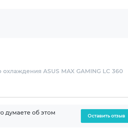
ть синхронизировать подсветку с другими
оформления. Это делает модель отличным выбором
у и современному внешнему виду ПК.
ссортимент систем охлаждения и комплектующих
актуальные технологии. В каталоге представлены
ьных конфигураций, соответствующих
о охлаждения ASUS MAX GAMING LC 360
иний
о думаете об этом
Оставить отзыв
мм