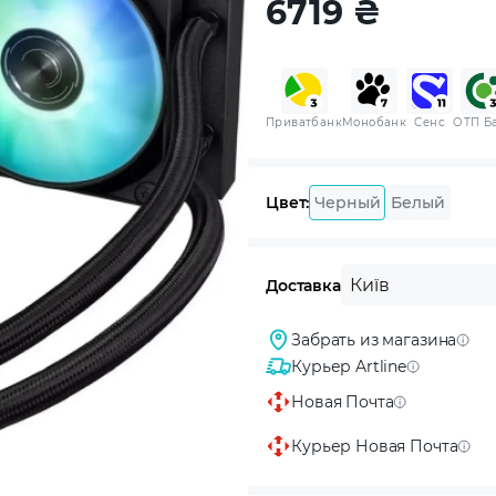
6719
₴
Приватбанк
Монобанк
Сенс
ОТП Б
Цвет:
Черный
Белый
Київ
Доставка
Забрать из магазина
Курьер Artline
Новая Почта
Курьер Новая Почта