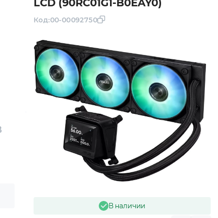
LCD (90RC01G1-B0EAY0)
Код:
00-00092750
B
В наличии