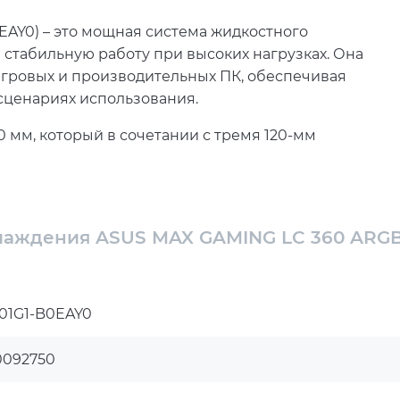
AY0) – это мощная система жидкостного
 стабильную работу при высоких нагрузках. Она
игровых и производительных ПК, обеспечивая
сценариях использования.
 мм, который в сочетании с тремя 120-мм
 поток. Поддержка PWM-регулировки позволяет
ентиляторов в зависимости от нагрузки,
 и комфортом.
хлаждения ASUS MAX GAMING LC 360 ARG
ому и равномерному отводу тепла от процессора.
роцессорами Intel и AMD, где стабильность
ость системы.
01G1-B0EAY0
ся встроенный 2,4-дюймовый полноцветный IPS
ности и позволяет визуально дополнить сборку,
0092750
ый, но и в декоративный элемент.