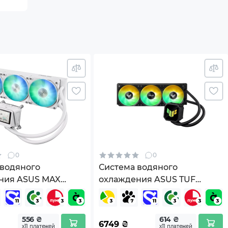
0
0
 водяного
Система водяного
ния ASUS MAX
охлаждения ASUS TUF
LC 360 ARGB LCD
GAMING LC III 360 ARGB
RC01G2-B0EAY0)
(90RC0191-B0EAY0)
556 ₴
614 ₴
6749
₴
х11 платежей
х11 платежей