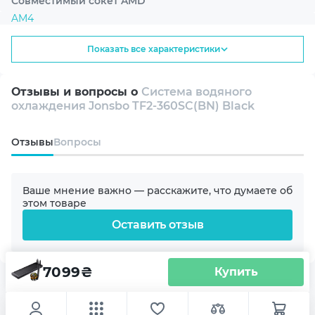
Совместимый сокет AMD
AM4
Показать все характеристики
AM5
Отзывы и вопросы о
Система водяного
Совместимый сокет Intel
охлаждения Jonsbo TF2-360SC(BN) Black
1700
Oтзывы
Вопросы
1200
Ваше мнение важно — расскажите, что думаете об
2011/2011-3
этом товаре
Оставить отзыв
Материал радиатора
Алюминий
7099
₴
Купить
Другие товары категории
Материал подложки
ИНФОРМАЦИЯ ПЕРЕД
Медь