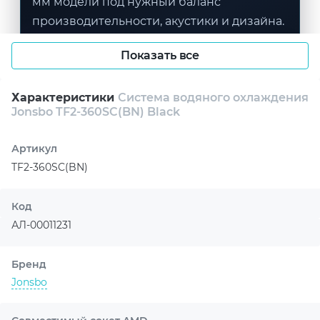
мм модели под нужный баланс
производительности, акустики и дизайна.
Показать все
Характеристики
Система водяного охлаждения
Jonsbo TF2-360SC(BN) Black
Артикул
TF2-360SC(BN)
Код
АЛ-00011231
Бренд
Jonsbo