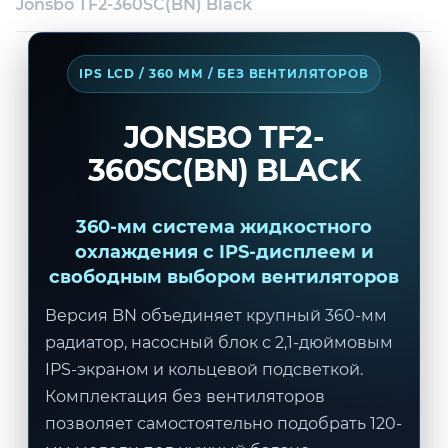
Jonsbo TF2-360SC(BN) Black
Техническая поддержка
Консультация
IPS LCD / 360 ММ / БЕЗ ВЕНТИЛЯТОРОВ
JONSBO TF2-
360SC(BN) BLACK
360-мм система жидкостного
охлаждения с IPS-дисплеем и
свободным выбором вентиляторов
Версия BN объединяет крупный 360-мм
радиатор, насосный блок с 2,1-дюймовым
IPS-экраном и кольцевой подсветкой.
Комплектация без вентиляторов
позволяет самостоятельно подобрать 120-