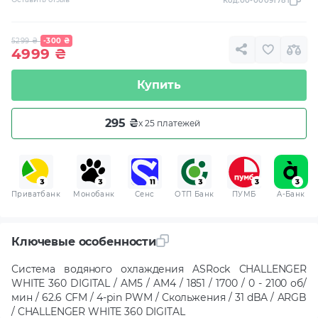
Код:
00-00091781
5299
₴
-300
₴
4999
₴
Купить
295 ₴
x 25 платежей
Приватбанк
Монобанк
Сенс
ОТП Банк
ПУМБ
A-Банк
Ключевые особенности
Система водяного охлаждения ASRock CHALLENGER
WHITE 360 DIGITAL / AM5 / AM4 / 1851 / 1700 / 0 - 2100 об/
мин / 62.6 CFM / 4-pin PWM / Скольжения / 31 dBA / ARGB
/ CHALLENGER WHITE 360 DIGITAL