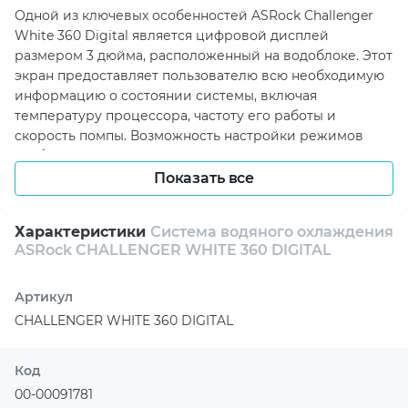
Одной из ключевых особенностей ASRock Challenger
White 360 Digital является цифровой дисплей
размером 3 дюйма, расположенный на водоблоке. Этот
экран предоставляет пользователю всю необходимую
информацию о состоянии системы, включая
температуру процессора, частоту его работы и
скорость помпы. Возможность настройки режимов
отображения через фирменный драйвер позволяет
индивидуализировать подачу данных в соответствии с
Показать все
личными предпочтениями, что делает контроль за
системой более удобным и наглядным.
Характеристики
Система водяного охлаждения
ASRock CHALLENGER WHITE 360 DIGITAL
В основе системы лежит мощная помпа с 3-фазным 6-
пазовым 4-полюсным мотором, которая обеспечивает
надежный и стабильный поток жидкости. Это решение
Артикул
гарантирует долговечность работы и высокую
CHALLENGER WHITE 360 DIGITAL
эффективность охлаждения. В сочетании с
прецизионно обработанной медной основой, которая
значительно улучшает теплопередачу, ASRock
Код
Challenger White 360 Digital становится незаменимым
00-00091781