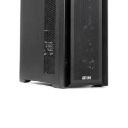
приобретенная вами техника будет служить
вам долгие годы при соблюдении правил
эксплуатации и хранения.
Artline комп'ютери