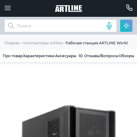
Рабочая станция ARTLINE WorkStatio
Главная
Компьютеры Artline
Про товар
Характеристики
Аксесуары
10
Отзывы/Вопросы
Обзоры
ОБЩИЕ УСЛОВИЯ ГАРАНТИИ
Компания ARTLINE благодарит Вас за выбор
нашей продукции. Мы уверены, что