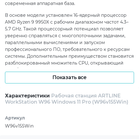
современная аппаратная база.
В основе модели установлен 16-ядерный процессор
AMD Ryzen 9 9950X с рабочим диапазоном частот 4.3–
5.7 GHz. Такой процессорный потенциал позволяет
уверенно справляться с многопоточными задачами,
параллельными вычислениями и запуском
профессионального ПО, требовательного к ресурсам
системы. Дополнительным преимуществом становится
разблокированный множитель CPU, открывающий
ещё больше возможностей для энтузиастов высокой
производительности.
Показать все
За графическую составляющую отвечает NVIDIA RTX
PRO 4500 с 32 ГБ видеопамяти — профессиональный
Характеристики
Рабочая станция ARTLINE
WorkStation W96 Windows 11 Pro (W96v155Win)
инструмент для работы с CAD-приложениями,
сложными сценами, 3D-графикой, рендерингом и
визуальными проектами высокого уровня. В сочетании
Артикул
с 64 ГБ оперативной памяти DDR5-6000 RGB рабочая
W96v155Win
станция демонстрирует отличную скорость обработки
больших массивов данных, уверенную