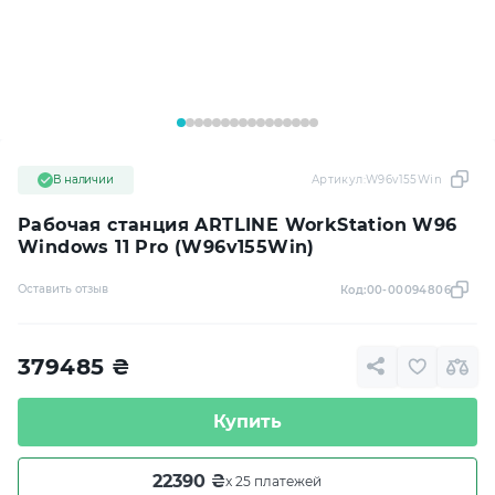
В наличии
Артикул:
W96v155Win
Рабочая станция ARTLINE WorkStation W96
Windows 11 Pro (W96v155Win)
Оставить отзыв
Код:
00-00094806
379485
₴
Купить
22390 ₴
x 25 платежей