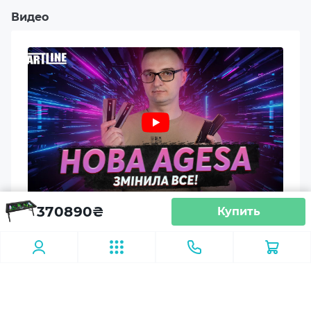
Видео
Видеокарта
GeForce RTX 5080 16GB
Реалистичная графика
RT-ядра четвертого поколения улучшают
Оперативная память
освещение, тени и отражения.
64GB DDR5-6400 RGB
Объем накопителя
2TB NVMe Gen4
Объем второго накопителя
370890
₴
Надшвидкі комплекти DDR5 працюють! Тести DDR5-6400 та 7600 на Ryzen 9 7900X
Купить
–
Инструменты для авторов
NVIDIA Studio ускоряет монтаж, 3D-графику,
Модель материнской платы
стриминг и обработку контента.
Обзоры
TUF GAMING Z890-PRO WIFI
Корпус