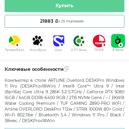
Купить
21883 ₴
x 25 платежей
Приватбанк
Монобанк
Сенс
ОТП Банк
ПУМБ
A-Банк
Ключевые особенности
Компьютер в столе ARTLINE Overlord DESKPro Windows
11 Pro (DESKProv18Win) / Intel® Core™ Ultra 9 / Intel
(8p+16e) Core Ultra 9 285K 3.2-5.7GHz / GeForce RTX 5080
16GB / 64GB DDR5-6400 RGB / 2TB NVMe Gen4 / – / EKWB
Water Cooling Premium / TUF GAMING Z890-PRO WIFI /
Artline OVERLORD DeskPro T12xx / STRIX 1000W 80+ Gold /
Wi-Fi 802.11be / Bluetooth 5.4 / Windows 11 Pro / Black /
38мес. / DESKProv18Win