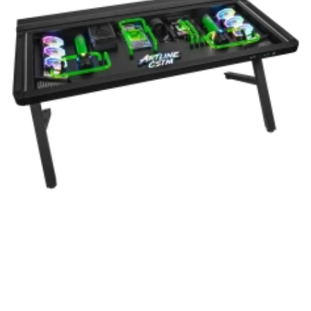
Компания ARTLINE благодарит Вас за выбор
нашей продукции. Мы уверены, что
приобретенная вами техника будет служить
вам долгие годы при соблюдении правил
эксплуатации и хранения.
Artline комп'ютери