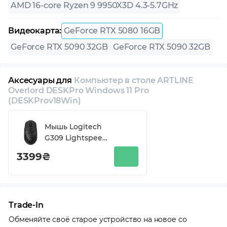
AMD 16-core Ryzen 9 9950X3D 4.3-5.7GHz
Видеокарта:
GeForce RTX 5080 16GB
GeForce RTX 5090 32GB
GeForce RTX 5090 32GB
Аксесуары для
Компьютер в столе ARTLINE
Overlord DESKPro Windows 11 Pro
(DESKProv18Win)
Мышь Logitech
G309 Lightspeed
Wireless/Bluetooth
3399₴
Black (910-
007199)
Trade-In
Обменяйте своё старое устройство на новое со