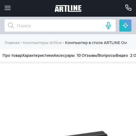
Компьютер в столе ARTLINE Overlor
Главная
Компьютеры Artline
Про товар
Характеристики
Аксесуары
10
Отзывы/Вопросы
Видео
2
О
ОБЩИЕ УСЛОВИЯ ГАРАНТИИ