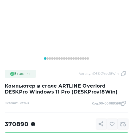
В наличии
Артикул:
DESKProv18Win
Компьютер в столе ARTLINE Overlord
DESKPro Windows 11 Pro (DESKProv18Win)
Оставить отзыв
Код:
00-00089598
370890
₴