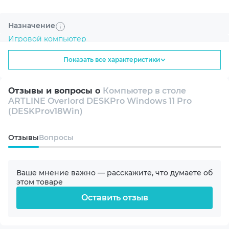
Назначение
Улучшенная графика с AI
Игровой компьютер
NVIDIA DLSS 4 помогает получить более
плавный геймплей и высокую детализацию.
Показать все характеристики
ПК с водяным охлаждением
Отзывы и вопросы о
Компьютер в столе
Кастомный ПК
ARTLINE Overlord DESKPro Windows 11 Pro
(DESKProv18Win)
Линейка
Oтзывы
Вопросы
DESKPro
Быстрый отклик в играх
NVIDIA Reflex 2 снижает задержку
Модель процессора
Ваше мнение важно — расскажите, что думаете об
управления для точного прицеливания.
Intel (8p+16e) Core Ultra 9 285K 3.2-5.7GHz
этом товаре
Оставить отзыв
Охлаждение процессора
EKWB Water Cooling Premium