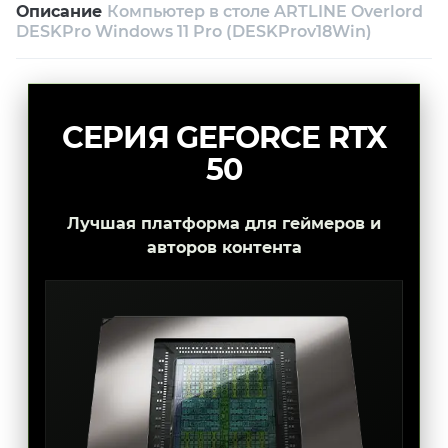
Описание
Компьютер в столе ARTLINE Overlord
Возврат и обмен в течение 14 дней
DESKPro Windows 11 Pro (DESKProv18Win)
Собственный сервисный центр
Техническая поддержка
Консультация
СЕРИЯ GEFORCE RTX
50
Лучшая платформа для геймеров и
авторов контента