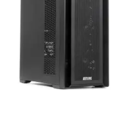
приобретенная вами техника будет служить
вам долгие годы при соблюдении правил
эксплуатации и хранения.
Artline комп'ютери