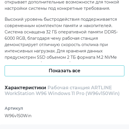
открывает дополнительные возможности для тонкой
настройки системы под конкретные требования.
Высокий уровень быстродействия поддерживается
современным комплектом памяти и накопителей.
Система оснащена 32 ГБ оперативной памяти DDR5-
6000 RGB, благодаря чему рабочая станция
демонстрирует отличную скорость отклика при
интенсивных нагрузках. Для хранения данных
предусмотрен SSD объемом 2 ТБ формата M.2 NVMe
Gen4, который обеспечивает быструю загрузку
операционной системы, приложений и рабочих
Показать все
файлов. Такой набор особенно актуален для
специалистов, работающих с массивами данных,
Характеристики
Рабочая станция ARTLINE
графикой, моделированием и профессиональными
WorkStation W96 Windows 11 Pro (W96v150Win)
пакетами.
Одним из ключевых достоинств ARTLINE WorkStation
Артикул
W96v150Win является профессиональная графическая
W96v150Win
подсистема NVIDIA RTX PRO 4500 с 32 ГБ видеопамяти.
Эта видеокарта ориентирована на серьезные рабочие