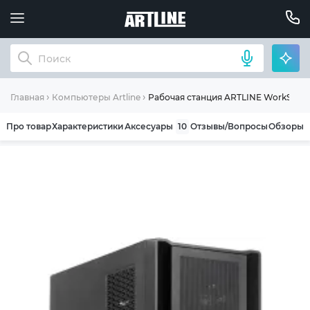
Рабочая станция ARTLINE WorkStatio
Главная
Компьютеры Artline
Про товар
Характеристики
Аксесуары
10
Отзывы/Вопросы
Обзоры
ОБЩИЕ УСЛОВИЯ ГАРАНТИИ
Компания ARTLINE благодарит Вас за выбор
нашей продукции. Мы уверены, что