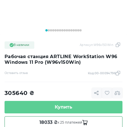
В наличии
Артикул:
W96v150Win
Рабочая станция ARTLINE WorkStation W96
Windows 11 Pro (W96v150Win)
Оставить отзыв
Код:
00-00094796
305640
₴
Купить
18033 ₴
x 25 платежей