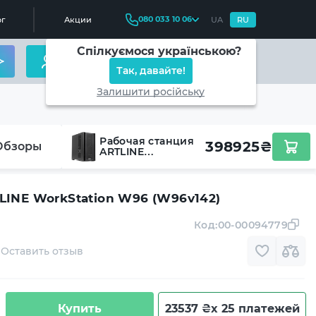
080 033 10 06
г
Акции
UA
RU
Спілкуємося українською?
Так, давайте!
Залишити російську
Рабочая станция
398925
₴
Обзоры
ARTLINE
WorkStation W96
(W96v142)
LINE WorkStation W96 (W96v142)
Код:
00-00094779
Оставить отзыв
Купить
23537 ₴
x 25 платежей