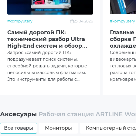
Комплектация
ПК, т
#kompyutery
23.04.2026
#kompyutery
Размеры товара (без упаковки), мм
475x
Самый дорогой ПК:
Главные
технический разбор Ultra
сборке 
Вес (без упаковки), кг
14
High-End систем и обзор
охлажд
линейки Artline
Запрос «самий дорогий ПК»
Современн
подразумевает поиск системы,
видеокарты
Цвет
Black
способной решать задачи, которые
тепловых в
непосильны массовым флагманам.
разгона то
Гарантия
38мес
Это инструменты для работы с
кратковрем
нейросетями, сложного 3D-
ватт. В так
*Характеристики и комплектация товара могут 
моделирования и гейминга в
компьютер
разрешении 8K (и одновременным
становится
стримингом).
температур
просто эст
Аксесуары
Рабочая станция ARTLINE Wo
Все товары
Мониторы
Компьютерный сто