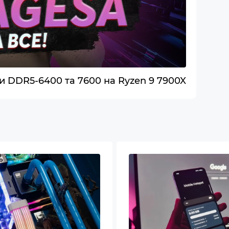
 802.11be
ooth 5.4
S
 DDR5-6400 та 7600 на Ryzen 9 7900X
вой фильтр на верхней панели
иляторы увеличеного диаметра для лучшей
уляции воздуха
питания с сертификацией 80+ Gold
копроизводительный SSD стандарта NVME
ема водяного охлаждения процессора
ь беспроводной связи Wi-Fi 802.11be