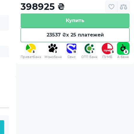
398925
₴
Купить
23537 ₴
x 25 платежей
Приватбанк
Монобанк
Сенс
ОТП Банк
ПУМБ
A-Банк
 приобретенная вами
 хранения.