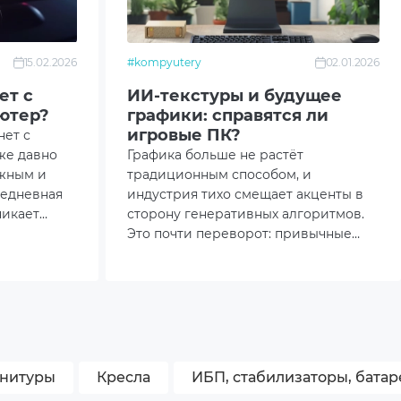
15.02.2026
#kompyutery
02.01.2026
ет с
ИИ-текстуры и будущее
ютер?
графики: справятся ли
игровые ПК?
нет с
же давно
Графика больше не растёт
ожным и
традиционным способом, и
седневная
индустрия тихо смещает акценты в
никает
сторону генеративных алгоритмов.
или во
Это почти переворот: привычные
игровые ПК используют ресурсы
линейно, а ИИ-текстуры работают
нелинейно, нагружая подсистемы в
тех режимах, о которых пару лет
назад никто не думал.
рнитуры
Кресла
ИБП, стабилизаторы, батар