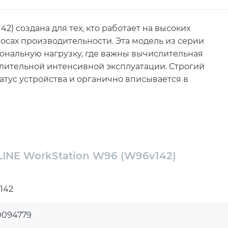
2) создана для тех, кто работает на высоких
росах производительности. Эта модель из серии
ональную нагрузку, где важны вычислительная
длительной интенсивной эксплуатации. Строгий
тус устройства и органично вписывается в
l Core Ultra 7 265K с гибридной архитектурой
 GHz. Такой чип уверенно справляется с
ерными приложениями, проектированием,
й контента. Разблокированный множитель CPU
LINE WorkStation W96 (W96v142)
тформы и ее ориентацию на требовательных
142
96 ГБ оперативной памяти DDR5-6400 RGB,
 тяжелыми проектами, объемными сценами,
0094779
сурсоемкими приложениями одновременно.