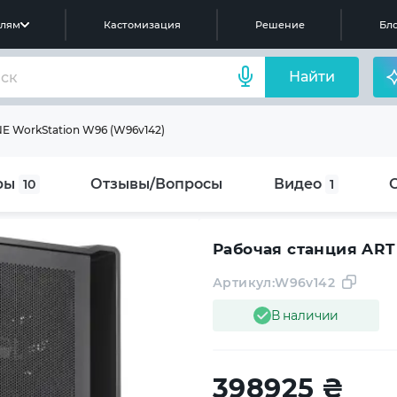
елям
Кастомизация
Решение
Бло
Найти
E WorkStation W96 (W96v142)
ры
Отзывы/Вопросы
Видео
10
1
Рабочая станция ART
Артикул:
W96v142
В наличии
398925
₴