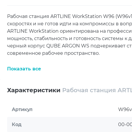
Рабочая станция ARTLINE WorkStation W96 (W96v14
скоростях и не готов идти на компромиссы в воп
ARTLINE WorkStation ориентирована на професси
мощность, стабильность и готовность системы к 
черный корпус QUBE ARGON WS подчеркивает ста
современное рабочее пространство.
В основе конфигурации установлен процессор Inte
Показать все
8P+12E и рабочим диапазоном частот от 3.3 до 5.5
многозадачностью, сложными расчетами, инжен
моделированием и профессиональной обработко
Характеристики
Рабочая станция ART
дополнительно подчеркивает высокий класс пла
пользователей.
Артикул
W96v
Серьезный запас быстродействия обеспечивает 
благодаря чему система эффективно работает с
Код
00-0
крупными массивами данных и несколькими ре