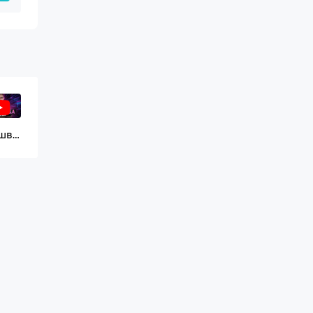
Надшвидкі комплекти DDR5 працюють! Тести DDR5-6400 та 7600 на Ryzen 9 7900X
b