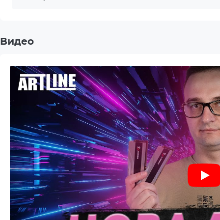
без ограничений.
Модель материнской платы
Z890 
Видео
Корпус
QUBE
Блок питания
850W
3x140
Охлаждение корпуса
3x120
Передние порты ввода/вывода
1xUSB
(Корпус)
1 x D
Задние порты ввода/вывода
Ether
(Материнская плата)
(Type-
(Type-
Задние порты ввода/вывода
4 x Di
(Видеокарта)
Сетевая карта
2.5Gb