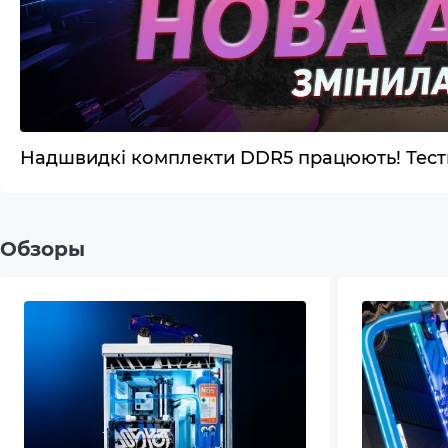
Беспроводной модуль Wi-Fi
Wi-Fi
Беспроводной модуль Bluetooth
Bluet
Операционная система
No O
Надшвидкі комплекти DDR5 працюють! Тести
Дополнительный опционал/
Пыле
возможности
Вент
Обзоры
цирк
Блок 
Высо
Сист
Модул