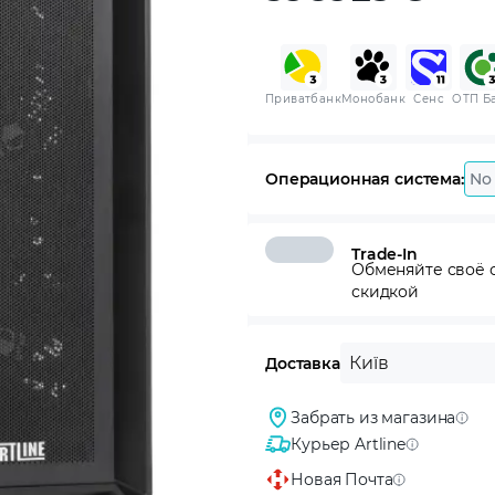
Приватбанк
Монобанк
Сенс
ОТП Б
Операционная система:
No
Trade-In
Обменяйте своё с
скидкой
Київ
Доставка
Забрать из магазина
Курьер Artline
Новая Почта