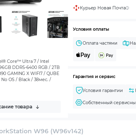
Курьер Новая Почта
Условия оплаты
Оплата частями
На
® Core™ Ultra 7 / Intel
 / 96GB DDR5-6400 RGB / 2TB
Z890 GAMING X WIFI7 / QUBE
Гарантия и сервис
No OS / Black / 38мес. /
Условия гарантии
Собственный сервисны
ание товара
orkStation W96 (W96v142)