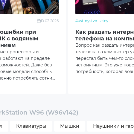
ехпаспорт, кабель питания
10.03.2026
#ustroystvo-setey
230x470
 ошибки при
Как раздать интерн
ПК с водяным
телефона на компь
ением
Вопрос как раздать интер
ые процессоры и
телефона на компьютер у
 работают на пределе
перестал быть чем-то сл
озможностей. Даже без
непонятным. Это уже пов
повые модели способны
потребность, которая воз
.
енно потреблять сотни
дома, в дороге, на учёбе 
их условиях сборка
время удалённой работы.
изменяться изготовителем без уведомления.
а с водяным охлаждением
 способом удержать
у под контролем, а не
етическим решением.
rkStation W96 (W96v142)
л
Клавиатуры
Мышки
Наушники и га