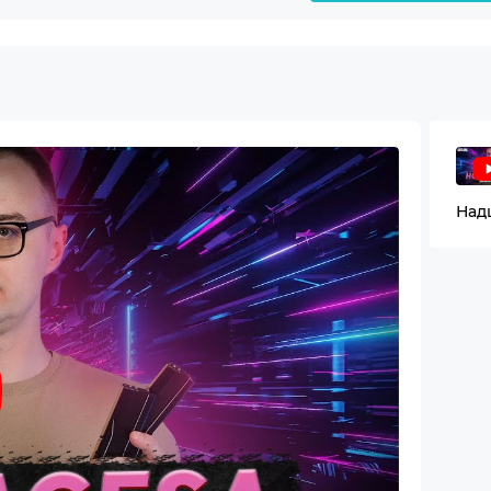
GAMING X WIFI7
 ARGON WS
 80+ Gold
mm Black fans (Front) + 1x140mm Black fan (Rear) +
mm Black fans (Top for cooling system)
3.0 + 2xUSB2.0 + Audio
isplayPort 2 x antenna connectors (2T2R) 1 x Realtek 2.5G
net port 1 x USB4 port (Type-C) 2 x USB 3.2 Gen 2 ports
A) 3 x USB 3.2 Gen 1 ports (Type-A) 4 x USB 2.0 ports
A) 1 x Optical S/PDIF out 2 x Audio jacks
splayPort 2.1b