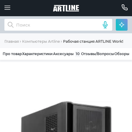
Рабочая станция ARTLINE WorkStati
Главная
Компьютеры Artline
Про товар
Характеристики
Аксесуары
10
Отзывы/Вопросы
Обзоры
ОБЩИЕ УСЛОВИЯ ГАРАНТИИ
Компания ARTLINE благодарит Вас за выбор
нашей продукции. Мы уверены, что