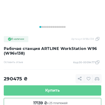
В наличии
Артикул:
W96v138
Рабочая станция ARTLINE WorkStation W96
(W96v138)
Оставить отзыв
Код:
00-00094771
290475
₴
Купить
17139 ₴
x 25 платежей