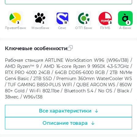
Приватбанк
Монобанк
Сенс
ОТП Банк
ПУМБ
A-Банк
Ключевые особенности
Рабочая станция ARTLINE WorkStation W96 (W96v138) /
AMD Ryzen™ 9 / AMD 16-core Ryzen 9 9950X 4.3-5.7GHz /
RTX PRO 4000 24GB / 64GB DDR5-6000 RGB / 2TB NVMe
Gen4 Basic / 2TB SSD / Premium 360mm WaterCooler WS
/ TUF GAMING B850-PLUS WIFI / QUBE ARGON WS / 850W
80+ Gold / Wi-Fi 802.11be / Bluetooth 5.4 / No OS / Black /
38мес. / W96v138
Все характеристики
Описание товара