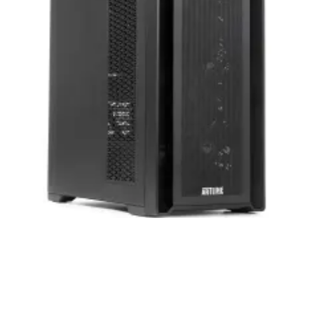
приобретенная вами техника будет служить
вам долгие годы при соблюдении правил
эксплуатации и хранения.
Artline комп'ютери