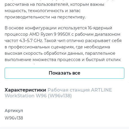
рассчитана на пользователей, которым важны
мощность, технологичность и запас
производительности на перспективу.
В основе конфигурации используется 16-ядерный
процессор AMD Ryzen 9 9950X с рабочим диапазоном
частот 4.3–5.7 GHz. Такой чип отлично раскрывает себя
в профессиональных сценариях, где необходима
высокая скорость обработки данных, параллельное
выполнение множества процессов и быстрый отклик
системы. Разблокированный множитель CPU
открывает дополнительный потенциал платформы, а
Показать все
система водяного охлаждения Premium 360mm
WaterCooler WS помогает эффективно поддерживать
Характеристики
Рабочая станция ARTLINE
оптимальный температурный режим даже при
WorkStation W96 (W96v138)
продолжительной интенсивной нагрузке.
Подсистема памяти и хранения в ARTLINE WorkStation
Артикул
W96v138 подобрана с расчетом на современные
W96v138
рабочие требования. Станция оснащена 64 ГБ
оперативной памяти DDR5-6000 RGB, что