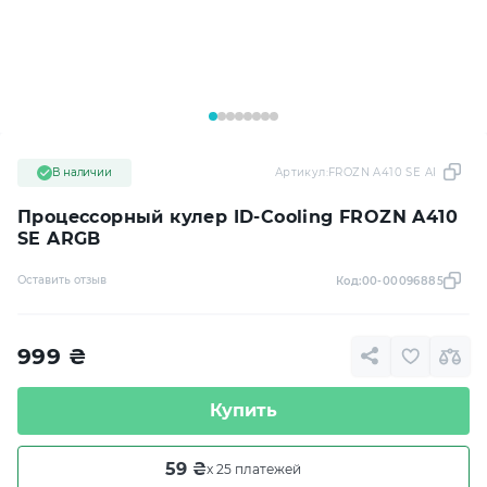
В наличии
Артикул:
FROZN A410 SE ARGB
Процессорный кулер ID-Cooling FROZN A410
SE ARGB
Оставить отзыв
Код:
00-00096885
999
₴
Купить
59 ₴
x 25 платежей