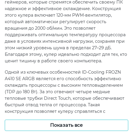
геймеров, которые стремятся обеспечить своему ПК
надежное и эффективное охлаждение. Конструкция
этого кулера включает 120-мм PWM-вентилятор,
который автоматически регулирует скорость
вращения до 2000 об/мин. Это позволяет
поддерживать оптимальную температуру процессора
даже в условиях интенсивной нагрузки, сохраняя при
этом низкий уровень шума в пределах 27–29 дБ.
Благодаря этому, кулер идеально подходит для тех, кто
ценит тишину в работе своего компьютера.
Одной из ключевых особенностей ID-Cooling FROZN
A410 SE ARGB является его способность эффективно
охлаждать процессоры с высоким тепловыделением
(TDP до 180 Вт). За это отвечают четыре медные
тепловые трубки Direct Touch, которые обеспечивают
быстрый отвод тепла от процессора. Такая
конструкция позволяет кулеру справляться с
современными процессорами Intel и AMD,
обеспечивая их стабильную работу даже в условиях
Показать все
разгона. Это особенно важно для пользователей,