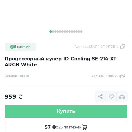
В наличии
Артикул:
SE-214-XT ARGB White
Процессорный кулер ID-Cooling SE-214-XT
ARGB White
Оставить отзыв
Код:
АЛ-00001752
959
₴
Купить
57 ₴
x 25 платежей