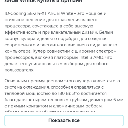
ARGB White: Купить в Артлайн
ID-Cooling SE-214-XT ARGB White – это мощное и
стильное решение для охлаждения вашего
процессора, сочетающее в себе высокую
эффективность и привлекательный дизайн. Белый
корпус кулера идеально подойдет для создания
современного и элегантного внешнего вида вашего
компьютера. Кулер совместим с широким спектром
процессоров, включая платформы Intel и AMD, что
делает его универсальным выбором для любого
пользователя.
Основным преимуществом этого кулера является его
система охлаждения, способная справляться с
тепловой мощностью до 180 Вт. Это достигается
благодаря четырем тепловым трубкам диаметром 6 мм
с прямым контактом и алюминиевым ребрам,
обеспечивающим быстрое и эффективное
рассеивание тепла. Вентилятор размером 120×120 мм
Показать все
работает с регулируемой скоростью от 500 до 1500 об/