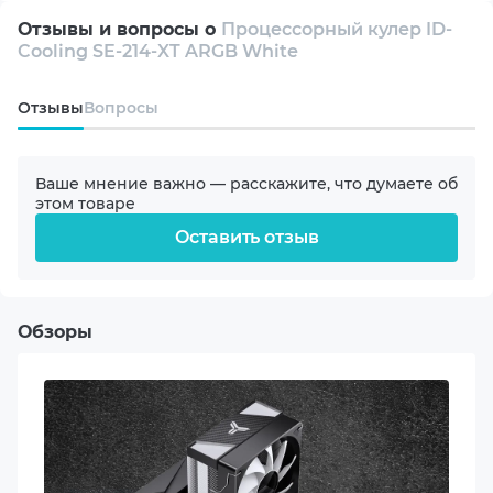
AM4
Отзывы и вопросы о
Процессорный кулер ID-
Cooling SE-214-XT ARGB White
AM5
Oтзывы
Вопросы
Совместимый сокет Intel
1200
Ваше мнение важно — расскажите, что думаете об
этом товаре
1700
Оставить отзыв
1150/1151/1151-V2/1155
Обзоры
Высота кулера
150 мм
Количество вентиляторов
1