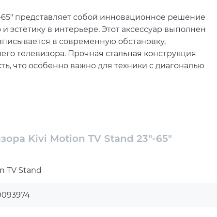
3"-65" представляет собой инновационное решение
о и эстетику в интерьере. Этот аксессуар выполнен
вписывается в современную обстановку,
его телевизора. Прочная стальная конструкция
ть, что особенно важно для техники с диагональю
tand является его способность адаптироваться
 Шесть уровней регулировки высоты позволяют
ртного просмотра, в то время как угол наклона в
ность находиться в идеальной точке обзора из
ора Kivi Motion TV Stand 23"-65"
альным выбором для различных сценариев
ли рабочих презентаций.
n TV Stand
ии кабелей, встроенной в Kivi Motion TV Stand.
ет аккуратный вид пространства, что особенно
0093974
значит, что вам не придется беспокоиться о
версальность конструкции позволяет