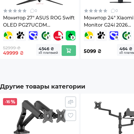
0
0
Цвет
Черн
Монитор 27" ASUS ROG Swift
Монитор 24" Xiaom
OLED PG27UCDM
Monitor G24i 2026
Комплектация
Подс
(90LM0B30-B01971)
(ELA6364EU)
Гарантия
60 м
52999 ₴
4546 ₴
464 ₴
5099
₴
49999
₴
х11 платежей
х11 плате
Страна-производитель товара
Кита
*Характеристики и комплектация товара могут 
Другие товары категории
-16