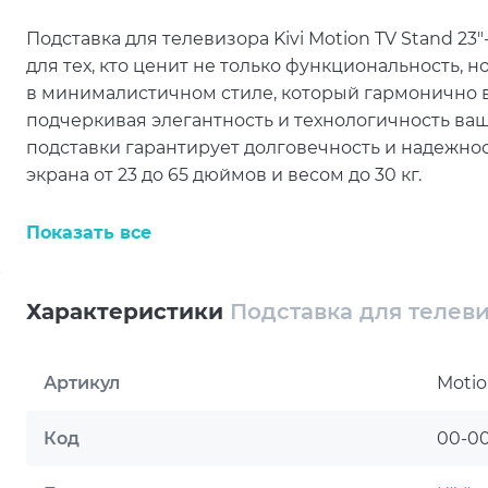
Подставка для телевизора Kivi Motion TV Stand 2
для тех, кто ценит не только функциональность, н
в минималистичном стиле, который гармонично 
подчеркивая элегантность и технологичность ваш
подставки гарантирует долговечность и надежнос
экрана от 23 до 65 дюймов и весом до 30 кг.
Одним из ключевых преимуществ Kivi Motion TV S
Показать все
под индивидуальные потребности пользователя.
настроить экран на оптимальную высоту для комфо
диапазоне +5°/-10° и поворот на ±35° дают возмож
Характеристики
Подставка для телевиз
любой части комнаты. Это делает подставку иде
использования, будь то просмотр фильмов, игр и
Артикул
Motio
Особое внимание стоит уделить системе организац
Она помогает избежать беспорядка и поддержива
Код
00-0
важно для тех, кто ценит порядок и простоту. Это 
спутанных проводах, портящих внешний вид. Уни