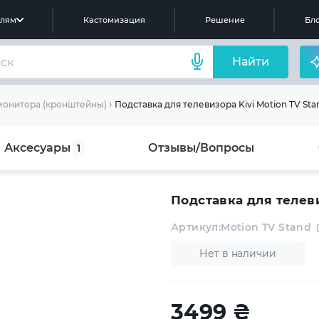
елям
Кастомизация
Решение
Бло
Найти
Подставка для телевизора Kivi Motion TV Stan
монитора (кронштейны)
Аксесуары
Отзывы/Вопросы
1
Подставка для телеви
Артикул:
Motion TV Stand
Нет в наличии
3499
₴