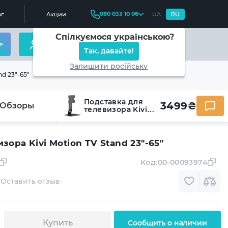
080 033 10 06
г
Акции
UA
RU
Спілкуємося українською?
Так, давайте!
Залишити російську
d 23"-65"
Подставка для
3499
₴
Обзоры
телевизора Kivi
Motion TV Stand
23"-65"
зора Kivi Motion TV Stand 23"-65"
Код:
00-00093974
Оставить отзыв
Купить
Сообщить о наличии