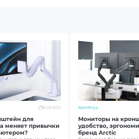
300
200
100
300
100
50
200
16.09.2025
#periferiya
00
нштейн для
Мониторы на кронш
а меняет привычки
удобство, эргономи
200
ьютером?
бренд Arctic