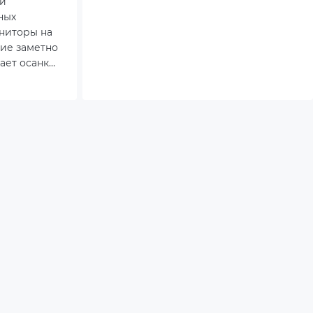
ей
ных
ниторы на
ие заметно
ает осанку
 сторону
енного
 это
оводит у
 в день:
о в,
удников.