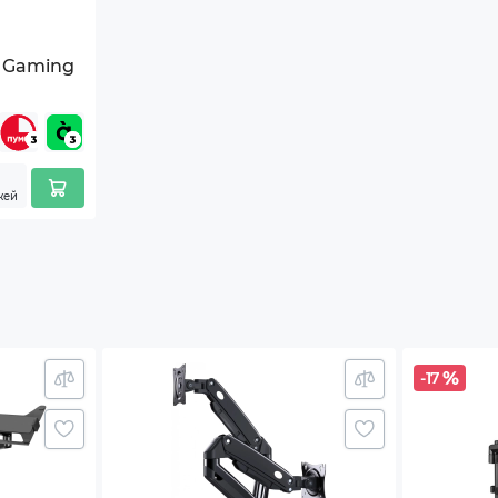
ый
i Gaming
тавка
ес
жей
й
изменяться изготовителем без уведомления.
-17