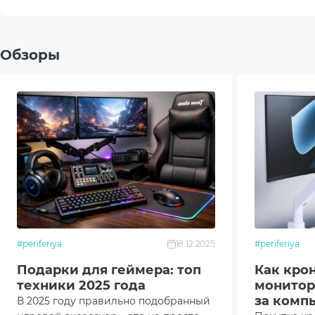
300x
300x
Обзоры
300x
200x
200x
150x1
200x
#periferiya
18.12.2025
#periferiya
150x1
Подарки для геймера: топ
Как кро
техники 2025 года
монитор
100x
за комп
В 2025 году правильно подобранный