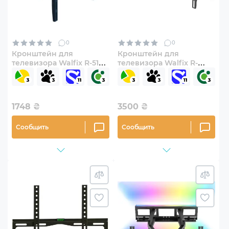
0
0
Кронштейн для
Кронштейн для
телевизора Walfix R-514B
телевизора Walfix R-
26"-65" наклонно-
614B 37"-85" наклонно-
поворотный
поворотный
1748
₴
3500
₴
Сообщить
Сообщить