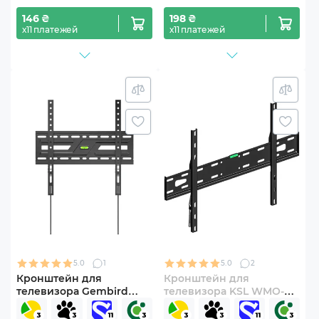
146 ₴
198 ₴
х11 платежей
х11 платежей
5.0
1
5.0
2
Кронштейн для
Кронштейн для
телевизора Gembird
телевизора KSL WMO-
WM-75F-02 37"-75"
8260P 40"-82" наклонно-
фиксированный
поворотный