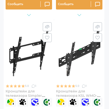
Сообщить
Сообщить
5.0
1
5.0
1
Кронштейн для
Кронштейн для
телевизора Simpler
телевизора KSL WMO-
48EN 32"-65" наклонно-
8261N 55"-90" наклонно-
поворотный
поворотный