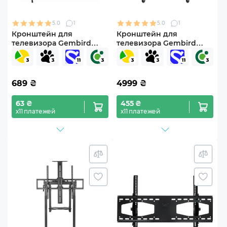
5.0
1
5.0
1
Кронштейн для
Кронштейн для
телевизора Gembird
телевизора Gembird
WM-86T-01 43"-86" с
TVS-86F-02 43"-86"
наклоном
фиксированный
689
₴
4999
₴
63 ₴
455 ₴
х11 платежей
х11 платежей