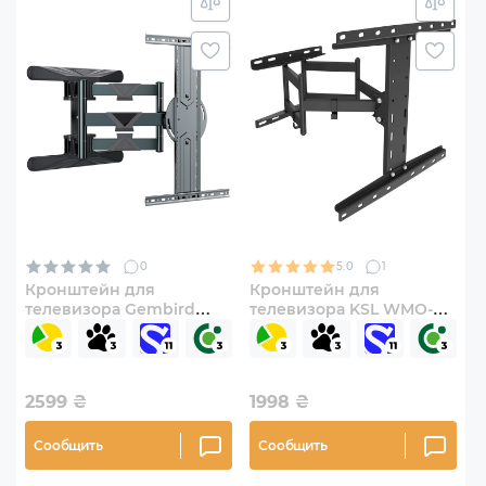
0
5.0
1
Кронштейн для
Кронштейн для
телевизора Gembird
телевизора KSL WMO-
WM-80STR-01 43"-80"
7346T 42"-75" с наклоном
наклонно-поворотный
2599
₴
1998
₴
Сообщить
Сообщить