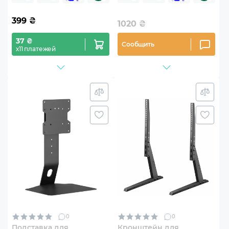
399
₴
1020
₴
37 ₴
Сообщить
х11 платежей
0
0
Подставка для
Кронштейн для