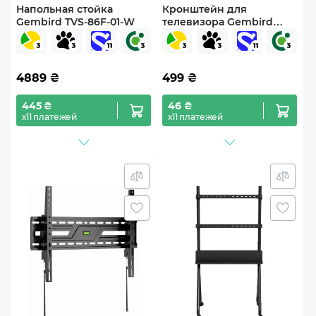
Напольная стойка
Кронштейн для
Gembird TVS-86F-01-W
телевизора Gembird
WM-86F-01 43"-86"
фиксированный
4889
₴
499
₴
445 ₴
46 ₴
х11 платежей
х11 платежей