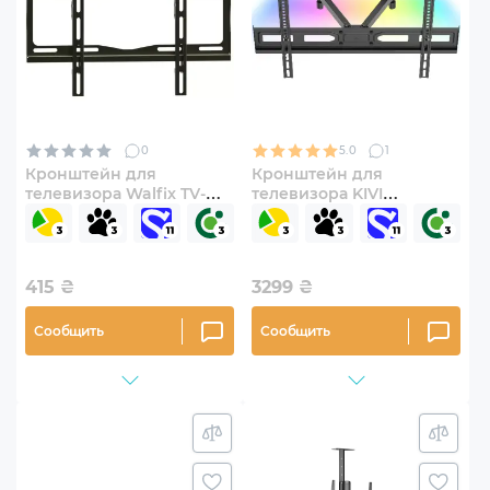
0
5.0
1
Кронштейн для
Кронштейн для
телевизора Walfix TV-
телевизора KIVI
30B 26"-55"
ALUMIGLOW 37"-75"
фиксированный
наклонно-поворотный
415
₴
3299
₴
Сообщить
Сообщить