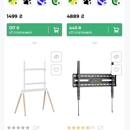
фиксированный
1499
₴
4889
₴
137 ₴
445 ₴
х11 платежей
х11 платежей
0
5.0
1