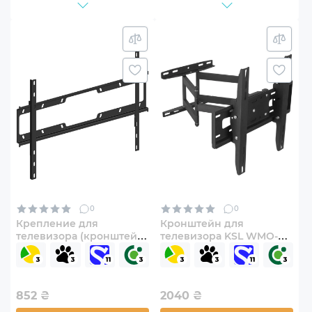
0
0
Крепление для
Кронштейн для
телевизора (кронштейн)
телевизора KSL WMO-
KSL Simpler 68EP
6246T 37"-65" с наклоном
852
₴
2040
₴