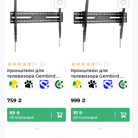
5.0
1
5.0
1
Кронштейн для
Кронштейн для
телевизора Gembird
телевизора Gembird
WM-100F-01 60"-100"
WM-100T-01 60"-100" с
фиксированный
наклоном
759
₴
999
₴
69 ₴
91 ₴
х11 платежей
х11 платежей