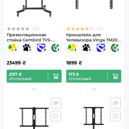
0
5.0
1
Презентационная
Кронштейн для
стойка Gembird TVS-
телевизора Vinga TM20-
100T-01
8651 43"-90" с наклоном
23499
₴
1899
₴
2137 ₴
173 ₴
х11 платежей
х11 платежей