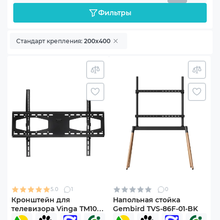
Фильтры
Стандарт крепления:
200x400
5.0
1
0
Кронштейн для
Напольная стойка
телевизора Vinga TM10-
Gembird TVS-86F-01-BK
8651 43"-90"