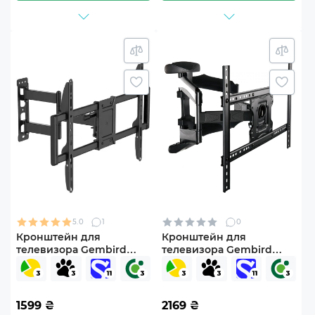
5.0
1
0
Кронштейн для
Кронштейн для
телевизора Gembird
телевизора Gembird
WM-90ST-01 43"-90"
WM-75ST-01 43"-75"
наклонно-поворотный
наклонно-поворотный
1599
₴
2169
₴