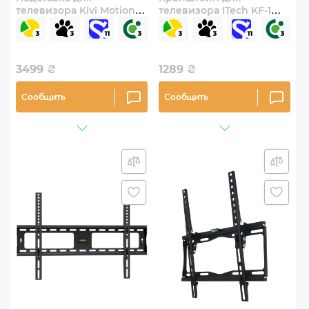
телевизора Kivi Motion
телевизора ITech KF-1
TV Stand 23"-65"
13"-27" фиксированный
3499
₴
1289
₴
Сообщить
Сообщить