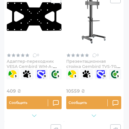
0
0
Адаптер-переходник
Презентационная
VESA Gembird WM-A-
стойка Gembird TVS-70T-
VESA200400-01
02
409
₴
10559
₴
Сообщить
Сообщить