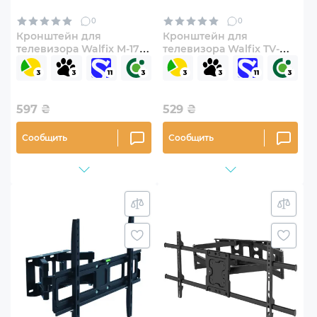
0
0
Кронштейн для
Кронштейн для
телевизора Walfix M-17B
телевизора Walfix TV-
32"-70" фиксированный
40B 26"-55" с наклоном
597
₴
529
₴
Сообщить
Сообщить