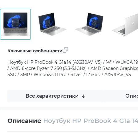
Ключевые особенности
Ноутбук HP ProBook 4 G1a 14 (AX6J0AV_V5) / 14" / WUXGA 192
/ AMD 8-core Ryzen 7 250 (3.3-5.1GHz) / AMD Radeon Graphic
SSD / 5MP / Windows 11 Pro / Silver / 12 мес. / AX6J0AV_V5
Все характеристики
Опис
Описание
Ноутбук HP ProBook 4 G1a 1