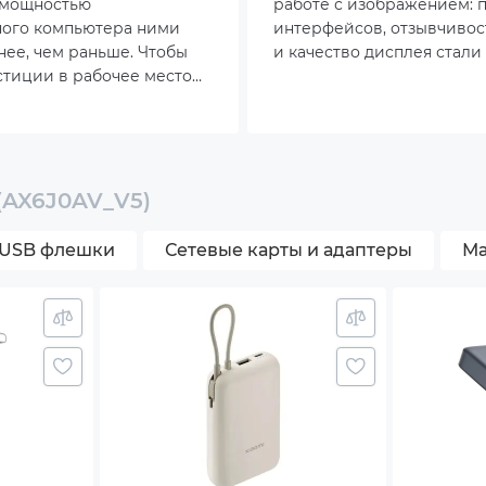
 мощностью
работе с изображением: 
 802.11be
ного компьютера ними
интерфейсов, отзывчивос
нее, чем раньше. Чтобы
и качество дисплея стали
ветка клавиатуры
тиции в рабочее место
чем когда-либо. Особенно
ь, придется смотреть
ощущается при взаимоде
ад со скрытыми кнопками
айна.
видео, графикой и дина
приложениями, когда да
небольшие задержки стан
атура без цифрового блока
заметными. Именно поэт
 (AX6J0AV_V5)
количество ноутбуков с э
Гц растёт.
USB флешки
Сетевые карты и адаптеры
Ма
-in array microphone
-in speaker
я
р цифрового отпечатка пальца