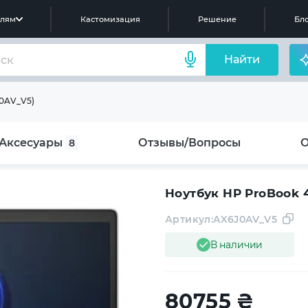
елям
Кастомизация
Решение
Бло
Найти
J0AV_V5)
Аксесуары
Отзывы/Вопросы
8
Ноутбук HP ProBook 4
Артикул:
AX6J0AV_V5
В наличии
80755
₴