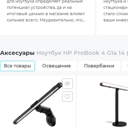
для ноутбука определяет реальный
ноутбука и
Wi-Fi
потенциал устройства, да и на
стационар
итоговый ценник в магазине влияет
стало слож
Клавиатура и тачпад
Подс
сильнее всего. Неудивительно, что
ваши инвес
перед покупкой геймеры и
оправдалис
Тачп
дизайнеры часами изучают
глубже диз
актуальный рейтинг видеокарт для
ноутбуков, пытаясь наперед
Клави
просчитать, как именно покажет себя
Аксесуары
Ноутбук HP ProBook 4 G1a 14
выбранный лэптоп в реальных
Камера
5MP
рабочих задачах.
Все товары
Освещение
Повербанки
Мультимедиа
Built
Built
Подсветка клавиатуры
Бела
Дополнительный опционал/
Скане
возможности