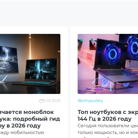
B M.2 NVME SSD
SB Type-C
N (RJ-45)
SB 3.2 Gen 1 Type-A
.5mm Combo Audio Jack
DMI
11.05.2026
#kompyutery
it Ethernet
ичается моноблок
Топ ноутбуков с эк
бука: подробный гид
144 Гц в 2026 году
ooth 5.4
у в 2026 году
Сегодня пользователи це
ежду мобильностью
только мощность, но и ко