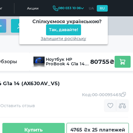
080 033 10 06
г
Акции
UA
RU
Спілкуємося українською?
Так, давайте!
Залишити російську
Ноутбук HP
80755
₴
Обзоры
ProBook 4 G1a 14
(AX6J0AV_V5)
 G1a 14 (AX6J0AV_V5)
Код:
00-00095465
Оставить отзыв
Купить
4765 ₴
x 25 платежей