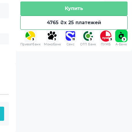
Купить
4765 ₴
x 25 платежей
Приватбанк
Монобанк
Сенс
ОТП Банк
ПУМБ
A-Банк
 приобретенная вами
 хранения.