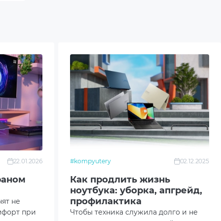
22.01.2026
#kompyutery
02.12.2025
раном
Как продлить жизнь
ноутбука: уборка, апгрейд,
профилактика
нят не
мфорт при
Чтобы техника служила долго и не