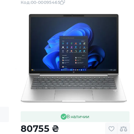
Код:
00-00095465
В наличии
80755
₴