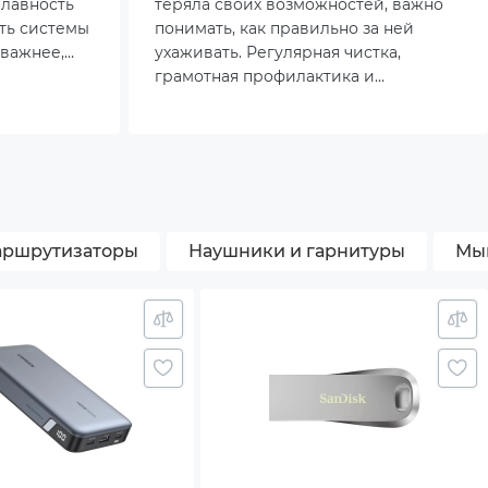
плавность
теряла своих возможностей, важно
ть системы
понимать, как правильно за ней
 важнее,
ухаживать. Регулярная чистка,
 это
грамотная профилактика и
йствии с
своевременный апгрейд способны
мичными
значительно продлить срок службы
же
устройства и сохранить его
овятся
производительность на высоком
ому
уровне.
краном 144
ршрутизаторы
Наушники и гарнитуры
Мы