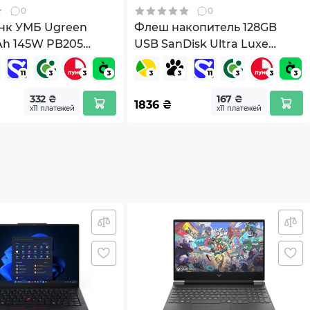
0
0
нк УМБ Ugreen
Флеш накопитель 128GB
h 145W PB205
USB SanDisk Ultra Luxe
+USB A,
(SDCZ74-128G-G46)
3.0 (90597A) Gray
332 ₴
167 ₴
1836
₴
х11 платежей
х11 платежей