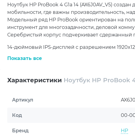
Ноутбук HP ProBook 4 G1a 14 (AX6J0AV_V5) созда
мобильности, где важны производительность, на
Модельный ряд HP ProBook ориентирован на пол
инструмент для многозадачности, деловой комм
Серебристый корпус подчеркивает сдержанный п
14-дюймовый IPS-дисплей с разрешением 1920x1
удобное для документов, таблиц, презентаций и 
Показать все
работать при разном освещении, снижая визуальн
обновления 60 Гц делают экран сбалансированн
Характеристики
Ноутбук HP ProBook 4
В основе ноутбука установлен AMD Ryzen 7 250 поко
обеспечивает уверенную скорость в рабочих про
память DDR5 объемом 24 ГБ повышает отзывчиво
Артикул
AX6J
несколькими приложениями. SSD-накопитель на 51
доступ к файлам, а графика AMD Radeon Graphics
Код
00-0
задач.
Бренд
HP
Для связи и совместной работы предусмотрены Wi-Fi