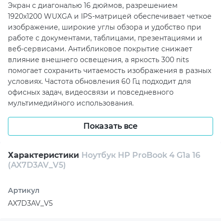
Экран с диагональю 16 дюймов, разрешением
1920x1200 WUXGA и IPS-матрицей обеспечивает четкое
изображение, широкие углы обзора и удобство при
работе с документами, таблицами, презентациями и
веб-сервисами. Антибликовое покрытие снижает
влияние внешнего освещения, а яркость 300 nits
помогает сохранить читаемость изображения в разных
условиях. Частота обновления 60 Гц подходит для
офисных задач, видеосвязи и повседневного
мультимедийного использования.
За производительность отвечает AMD Ryzen 7 250 на
Показать все
архитектуре AMD Zen 4 с 8 ядрами и частотой до 5.1
ГГц. В сочетании с 24 ГБ оперативной памяти DDR5
ноутбук уверенно справляется с параллельной
Характеристики
Ноутбук HP ProBook 4 G1a 16
(AX7D3AV_V5)
работой нескольких приложений, браузера,
корпоративных систем и офисных программ. SSD-
накопитель объемом 1 ТБ обеспечивает быстрый
Артикул
запуск системы, оперативный доступ к файлам и
AX7D3AV_V5
достаточное пространство для рабочих данных.