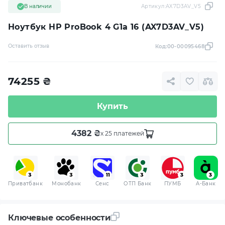
В наличии
Артикул:
AX7D3AV_V5
Ноутбук HP ProBook 4 G1a 16 (AX7D3AV_V5)
Оставить отзыв
Код:
00-00095468
74255
₴
Купить
4382 ₴
x 25 платежей
Приватбанк
Монобанк
Сенс
ОТП Банк
ПУМБ
A-Банк
Ключевые особенности