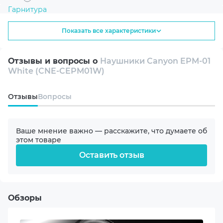
выбором для людей, стремящихся к максимальному
Гарнитура
комфорту в использовании повседневных
аудиоустройств. Убедитесь в преимуществах этих
Показать все характеристики
наушников и оцените, насколько они могут улучшить
Подключение
ваше звуковое окружение в любой ситуации.
Проводные
Отзывы и вопросы о
Наушники Canyon EPM-01
White (CNE-CEPM01W)
Конструкция
Внутриканальные
Oтзывы
Вопросы
Интерфейс
3.5mm (mini-Jack)
Ваше мнение важно — расскажите, что думаете об
этом товаре
Оставить отзыв
Диапазон частот динамика
20-20000 Hz
Чувствительность динамика
Обзоры
100 dB