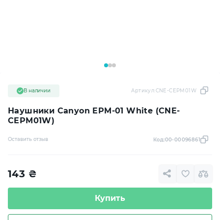
В наличии
Артикул:
CNE-CEPM01W
Наушники Canyon EPM-01 White (CNE-
CEPM01W)
Оставить отзыв
Код:
00-00096861
143
₴
Купить