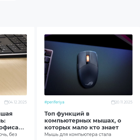
04.12.2025
#periferiya
20.11.2025
ошая
Топ функций в
ь:
компьютерных мышах, о
 офиса
которых мало кто знает
чь, без
Мышь для компьютера стала