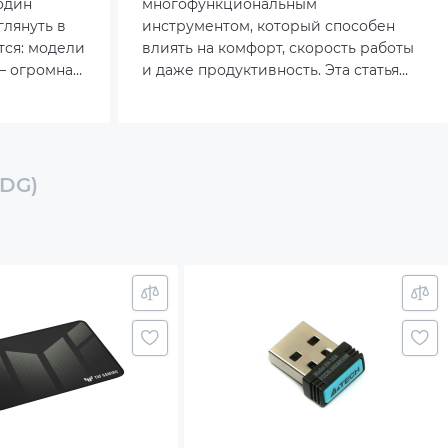
один
многофункциональным
глянуть в
инструментом, который способен
тся: модели
влиять на комфорт, скорость работы
– огромная.
и даже продуктивность. Эта статья
, другие –
поможет ближе познакомиться со
ласса.
своей мышкой и раскрыть полный
от чего
потенциал вашего девайса.
-DG)