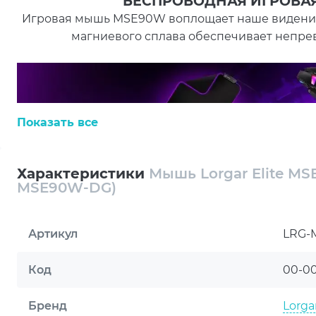
БЕСПРОВОДНАЯ ИГРОВАЯ
Игровая мышь MSE90W воплощает наше видение
магниевого сплава обеспечивает непре
Показать все
Характеристики
Мышь Lorgar Elite MS
MSE90W-DG)
Артикул
LRG-
Код
00-0
Бренд
Lorga