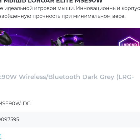
 МЫШЬ LORGAR ELITE MSE90W
 идеальной игровой мыши. Инновационный корпус
взойденную прочность при минимальном весе.
E90W Wireless/Bluetooth Dark Grey (LRG-
MSE90W-DG
0097595
r