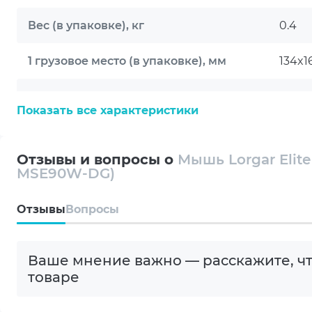
Вес (в упаковке), кг
0.4
1 грузовое место (в упаковке), мм
134x1
Подключение
Бесп
Показать все характеристики
Размер
Боль
Отзывы и вопросы о
Мышь Lorgar Elite
Дизайн
Симм
MSE90W-DG)
Тип датчика
Опти
Oтзывы
Вопросы
Интерфейс
Radio
Ваше мнение важно — расскажите, чт
Bluet
товаре
Превосходство магниевого сплава
USB