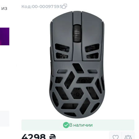
Код:
00-00097595
 из
В наличии
4298
₴