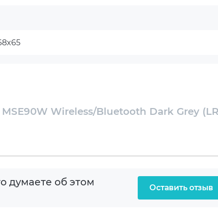
68x65
Сверхлёгкая конструкция
роводное
При весе всего 60 г симметричный корпус
шая
становится естественным продолжением
руки. Тщательно продуманная форма
 MSE90W Wireless/Bluetooth Dark Grey (L
етричный
обеспечивает эргономичный захват и
комфорт в длительных игровых сессиях.
ческий
 (USB)
о думаете об этом
Оставить отзыв
ooth