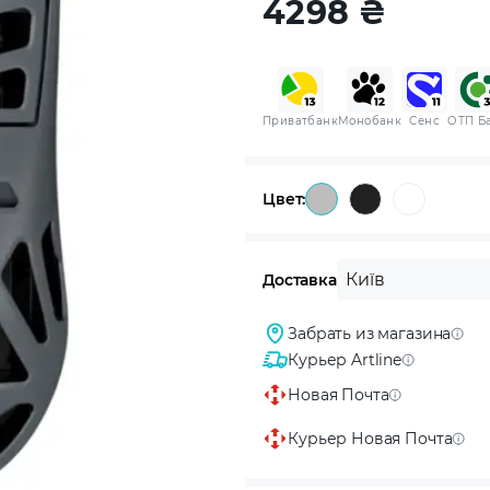
4298
₴
Приватбанк
Монобанк
Сенс
ОТП Б
Цвет:
Київ
Доставка
Забрать из магазина
Курьер Artline
Новая Почта
Курьер Новая Почта