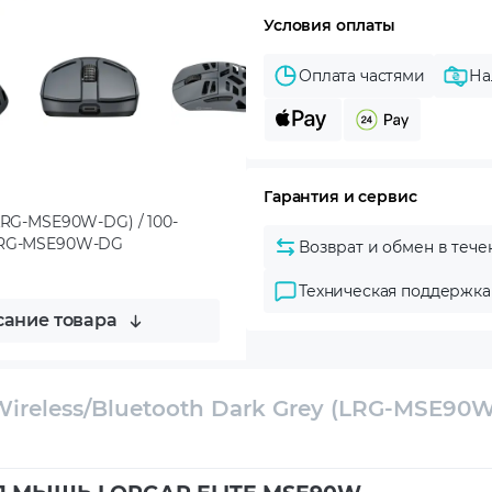
Условия оплаты
Оплата частями
На
Гарантия и сервис
LRG-MSE90W-DG) / 100-
 / LRG-MSE90W-DG
Возврат и обмен в тече
Техническая поддержка
ание товара
ireless/Bluetooth Dark Grey (LRG-MSE90