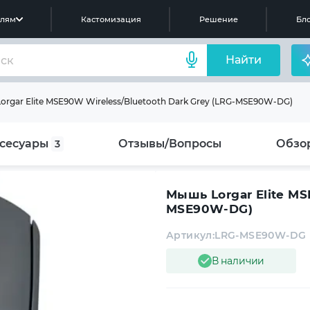
елям
Кастомизация
Решение
Бло
Найти
rgar Elite MSE90W Wireless/Bluetooth Dark Grey (LRG-MSE90W-DG)
сесуары
Отзывы/Вопросы
Обзо
3
Мышь Lorgar Elite MS
MSE90W-DG)
Артикул:
LRG-MSE90W-DG
В наличии