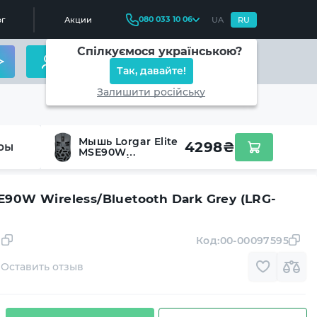
080 033 10 06
г
Акции
UA
RU
Спілкуємося українською?
Так, давайте!
Залишити російську
Мышь Lorgar Elite
4298
₴
ры
MSE90W
Wireless/Bluetooth
Dark Grey (LRG-
MSE90W-DG)
E90W Wireless/Bluetooth Dark Grey (LRG-
Код:
00-00097595
Оставить отзыв