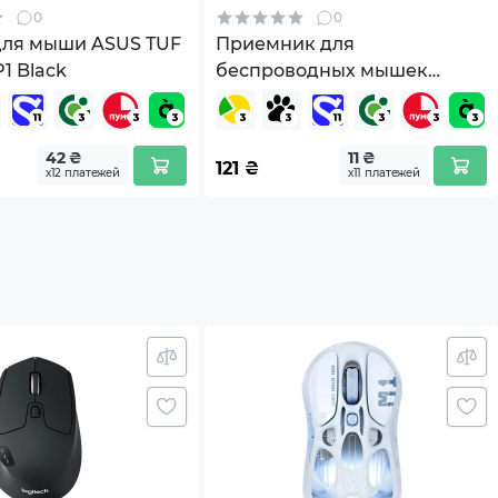
0
0
для мыши ASUS TUF
Приемник для
1 Black
беспроводных мышек
A4Tech RN-30A
42 ₴
11 ₴
121
₴
х12 платежей
х11 платежей