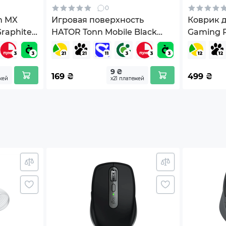
игровых поверхностях.
0
 USB-C для проводного подключения и зарядки
h MX
Игровая поверхность
Коврик 
Graphite
HATOR Tonn Mobile Black
Gaming P
ие от аккумулятора
(HTP-1000)
63.4x125 (ВхШхГ)
9 ₴
169
₴
499
₴
жей
х21 платежей
ь USB Type-A – USB Type-C
Технология быстрой зарядки
ь
Забудьте об остановках в игре – заряд до 80%
л
происходит всего за 30 минут. Аккумулятор
ёмкостью 500 мАч позволяет работать до 500
лект сменных 100% PTFE глайдов
часов от одной зарядки.
рочный набор Lorgar