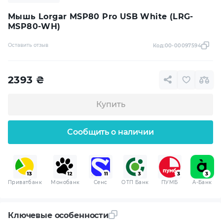
Мышь Lorgar MSP80 Pro USB White (LRG-
MSP80-WH)
Оставить отзыв
Код:
00-00097594
2393
₴
Купить
Сообщить о наличии
Приватбанк
Монобанк
Сенс
ОТП Банк
ПУМБ
A-Банк
Ключевые особенности