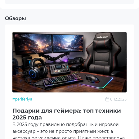
Для правой руки
Тип датчика
Обзоры
Оптический
Интерфейс
USB
Сенсор
Pixart PAW3395
Разрешение сенсора
#periferiya
18.12.2025
100-26000 DPI
Подарки для геймера: топ техники
2025 года
Максимальная скорость
В 2025 году правильно подобранный игровой
650 IPS
аксессуар – это не просто приятный жест, а
настоящее усиление опыта. Ниже представлена