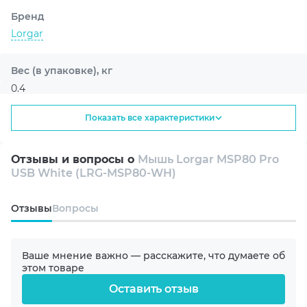
стабильное подключение и свободу движений. Через
LORGAR PLATFORM можно настраивать DPI, кнопки,
Бренд
макросы, RGB-подсветку, RGB-дисплей, игровые
Lorgar
профили и синхронизацию с другими устройствами
Lorgar, адаптируя Мышь Lorgar MSP80 Pro USB White
Вес (в упаковке), кг
(LRG-MSP80-WH) под собственный стиль игры.
0.4
Показать все характеристики
1 грузовое место (в упаковке), мм
134x65x168
Отзывы и вопросы о
Мышь Lorgar MSP80 Pro
USB White (LRG-MSP80-WH)
Подключение
Проводное
Oтзывы
Вопросы
Размер
Большая
Ваше мнение важно — расскажите, что думаете об
этом товаре
Оставить отзыв
Дизайн