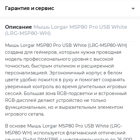
Гарантия и сервис
Возврат и обмен в течение 14 дней
Описание
Мышь Lorgar MSP80 Pro USB White
Собственный сервисный центр
(LRG-MSP80-WH)
Техническая поддержка
Консультация
Мышь Lorgar MSP80 Pro USB White (LRG-MSP80-WH)
создана для геймеров, которым нужна проводная
модель профессионального уровня с высокой
точностью, быстрым откликом и расширенной
персонализацией. Эргономичный корпус в белом
цвете удобно ложится в руку и помогает сохранять
уверенный контроль во время длительных игровых
сессий. Большая зона RGB-подсветки и встроенный
RGB-дисплей делают устройство не только
функциональным, но и выразительным элементом
игрового сетапа.
В основе Мышь Lorgar MSP80 Pro USB White (LRG-
MSP80-WH) используется флагманский оптический
сенсор PixArt PAW3395 с чувствительностью до 26 000