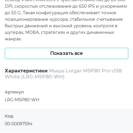
DPI, скоростью отслеживания до 650 IPS и ускорением
до 50 G. Такая конфигурация обеспечивает точное
позиционирование курсора, стабильное считывание
быстрых движений и высокий уровень контроля в
шутерах, MOBA, стратегиях и других динамичных
жанрах.
Частота опроса до 8000 Гц помогает уменьшить
Показать все
задержку между движением мыши и реакцией на
экране, что особенно важно в соревновательных играх.
Модель оснащена 8 программируемыми кнопками,
Характеристики
Мышь Lorgar MSP80 Pro USB
которые можно настроить под команды, макросы и
White (LRG-MSP80-WH)
индивидуальные игровые сценарии. Основные кнопки
рассчитаны на ресурс до 80 миллионов нажатий,
Артикул
поэтому мышь подходит для интенсивного
LRG-MSP80-WH
ежедневного использования.
Ножки из 100% PTFE обеспечивают плавное
Код
скольжение по игровой поверхности, а прочный
00-00097594
кабель в оплетке длиной 1,8 м помогает сохранить