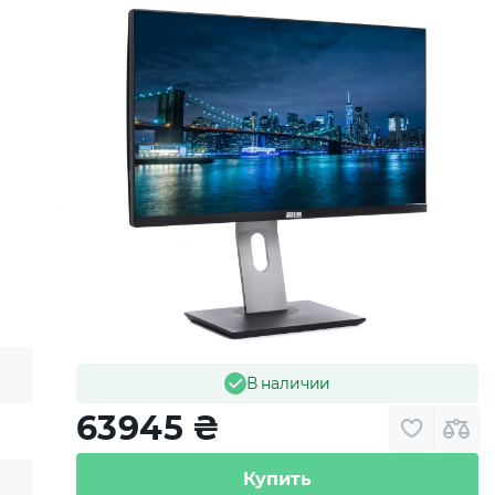
 приобретенная вами
 хранения.
В наличии
63945
₴
Купить