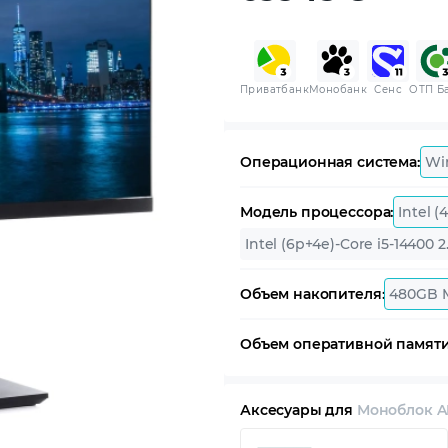
Приватбанк
Монобанк
Сенс
ОТП Б
Операционная система:
Wi
Модель процессора:
Intel (
Intel (6p+4e)-Core i5-14400 2
Объем накопителя:
480GB 
Объем оперативной памяти
Аксесуары для
Моноблок AR