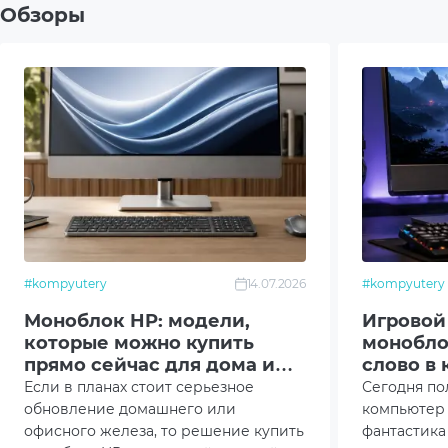
Корпус
GL40 
Обзоры
Блок питания
120W
Передние порты ввода/вывода
2xUSB
(Корпус)
1 x D
Задние порты ввода/вывода
Ethern
(Материнская плата)
ports 
Монитор
23.8"
Тип матрицы
IPS
#kompyutery
14.07.2026
#kompyutery
Моноблок HP: модели,
Игровой
Камера
Web 
которые можно купить
монобло
прямо сейчас для дома и
слово в
Акустическая система
Стер
работы
гейминг
Если в планах стоит серьезное
Сегодня п
обновление домашнего или
компьютер 
Сетевая карта
1Gb
офисного железа, то решение купить
фантастика