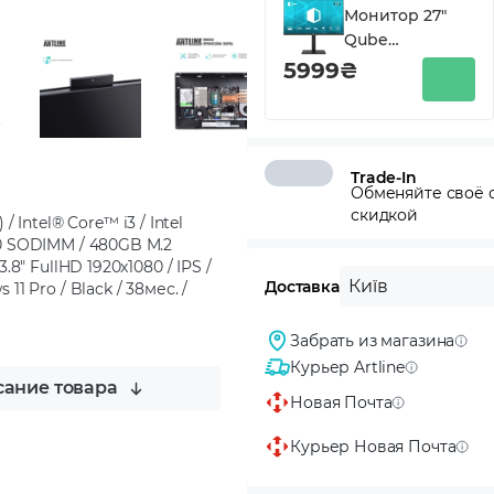
Монитор 27"
Qube
B27F120HS
5999₴
Trade-In
Обменяйте своё с
скидкой
Intel® Core™ i3 / Intel
800 SODIMM / 480GB M.2
3.8" FullHD 1920x1080 / IPS /
Київ
Доставка
11 Pro / Black / 38мес. /
Забрать из магазина
Курьер Artline
ание товара
Новая Почта
Курьер Новая Почта