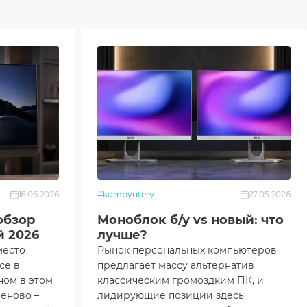
2
16.06.2026
#kompyutery
27.05.2026
обзор
Моноблок б/у vs новый: что
 2026
лучше?
место
Рынок персональных компьютеров
се в
предлагает массу альтернатив
ном в этом
классическим громоздким ПК, и
еново –
лидирующие позиции здесь