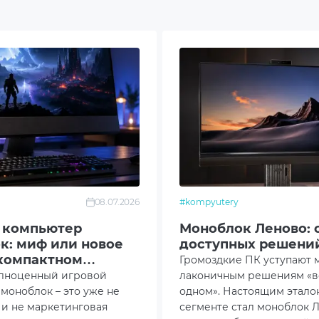
23.8" Pivot
2.0 + 1xUSB Type-C
C Power Connector 1 x VGA 1 x HDMI 1 x Realtek 1Gb
et port 1 x USB 3.2 Gen 2 ports (Type-A) 1 x USB 3.2 Gen 
(Type-С) 2 x USB 2.0 ports (Type-A) 2 x Audio jacks
 FullHD 1920x1080
08.07.2026
#kompyutery
 компьютер
Моноблок Леново: 
Camera FullHD
к: миф или новое
доступных решений
 компактном
Громоздкие ПК уступают 
еодинамики
е
олноценный игровой
лаконичным решениям «в
моноблок – это уже не
одном». Настоящим этало
 и не маркетинговая
сегменте стал моноблок Л