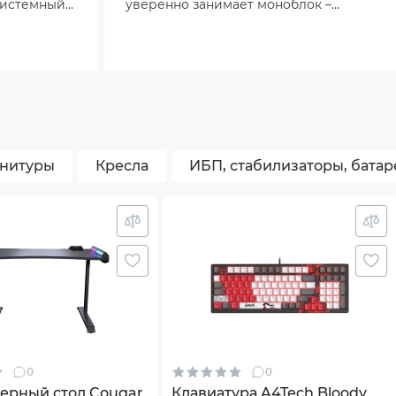
системный
уверенно занимает моноблок –
корпусе.
элегантное устройство формата «все
в одном».
рнитуры
Кресла
ИБП, стабилизаторы, батар
0
0
ерный стол Cougar
Клавиатура A4Tech Bloody