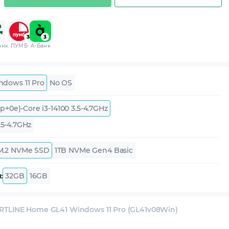
анк
ПУМБ
A-Банк
ndows 11 Pro
No OS
4p+0e)-Core i3-14100 3.5-4.7GHz
.5-4.7GHz
M.2 NVMe SSD
1TB NVMe Gen4 Basic
:
32GB
16GB
TLINE Home GL41 Windows 11 Pro (GL41v08Win)