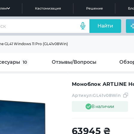
елям
Кастомизация
Решение
Бло
Найти
 GL41 Windows 11 Pro (GL41v08Win)
сесуары
Отзывы/Вопросы
Обзо
10
Моноблок ARTLINE Ho
Артикул:
GL41v08Win
В наличии
63945
₴