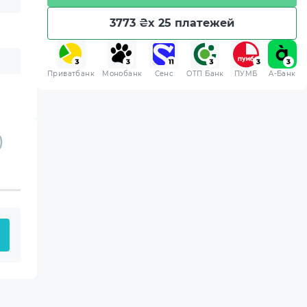
3773 ₴
x 25 платежей
Приватбанк
Монобанк
Сенс
ОТП Банк
ПУМБ
A-Банк
)