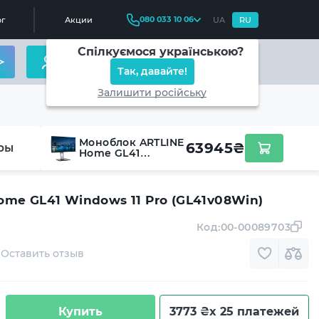
080 033 10 06
г
Акции
UA
RU
Спілкуємося українською?
Так, давайте!
Залишити російську
Моноблок ARTLINE
63945
₴
ры
Home GL41
Windows 11 Pro
(GL41v08Win)
me GL41 Windows 11 Pro (GL41v08Win)
Код:
00-00089703
Оставить отзыв
Купить
3773 ₴
x 25 платежей