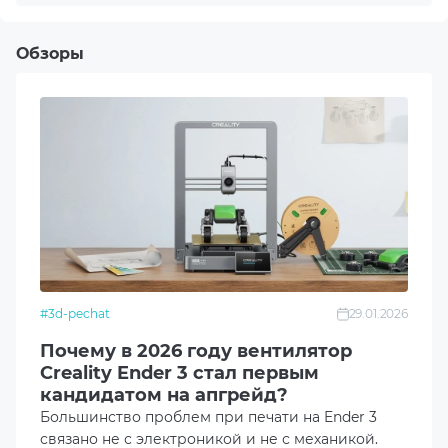
профессионального и домашнего использования.
Вес (без упаковки), г
76
Обзоры
Страна-производитель товара
Китай
Страна регистрации бренда
Китай
*Характеристики и комплектация товара могут
изменяться изготовителем без уведомления.
#3d-pechat
29.01.2026
Почему в 2026 году вентилятор
Creality Ender 3 стал первым
кандидатом на апгрейд?
Большинство проблем при печати на Ender 3
связано не с электроникой и не с механикой.