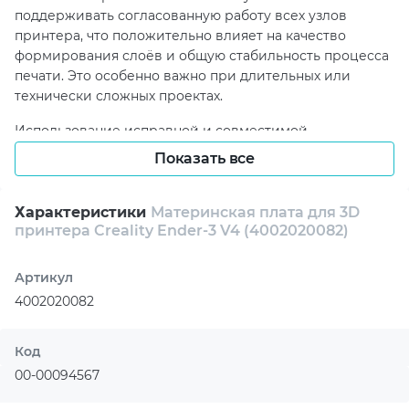
поддерживать согласованную работу всех узлов
принтера, что положительно влияет на качество
формирования слоёв и общую стабильность процесса
печати. Это особенно важно при длительных или
технически сложных проектах.
Использование исправной и совместимой
материнской платы способствует более надёжной
Показать все
эксплуатации 3D-принтера и помогает избежать сбоев
в работе оборудования. Компонент подходит для
замены неисправного модуля и позволяет
Характеристики
Материнская плата для 3D
принтера Creality Ender-3 V4 (4002020082)
восстановить корректное функционирование системы
без необходимости полной замены устройства. Такое
решение помогает поддерживать производительность
Артикул
принтера на стабильном уровне.
4002020082
Creality Ender-3 V4 подходит для ремонта,
обслуживания и технической модернизации
Код
совместимых моделей 3D-принтеров. Замена платы
00-00094567
позволяет вернуть стабильность управления всеми
системами устройства и обеспечить более