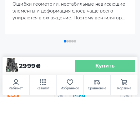
Ошибки геометрии, нестабильные нависающие
элементы и деформация слоёв чаще всего
упираются в охлаждение. Поэтому вентилятор
Creality Ender 3 стал первым узлом, который
показывает реальные ограничения штатной
конфигурации при работе на повышенных
скоростях и с современными материалами.
Аксесуары
Материнская плата для 3D
2999
₴
принтера Creality Ender-3 V4 (4002020082)
Купить
Филаменты и смолы
Дополнительное оборудов
Кабинет
Каталог
Избранное
Сравнение
Корзина