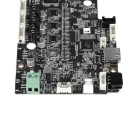
вам долгие годы при соблюдении правил
эксплуатации и хранения.
Общие условия гарантии на запасные
части
Компания ARTLINE благодарит вас за выбор
оригинальных запасных частей и комплектующих
для оборудования 3D-печати. Мы гарантируем их
соответствие техническим характеристикам при
условии правильной установки и эксплуатации.
Гарантийная политика ARTLINE (запасные части)
Возврат товара надлежащего качества
(без следов
установки и эксплуатации, в полной комплектации
и упаковке) — в течение
14 дней
с даты покупки.
Гарантия на производственные дефекты
—
3
месяца
с даты приобретения (если иное не указано
в описании товара).
На электронные компоненты
(платы управления,
дисплеи, блоки питания) — до
12 месяцев
при
отсутствии следов неправильного подключения.
На что распространяется гарантия
Гарантия покрывает дефекты материалов или
сборки, возникшие по вине производителя, при
наличии документа о покупке.
В случае подтверждения производственного
дефекта возможен ремонт, замена детали либо
возврат денежных средств.