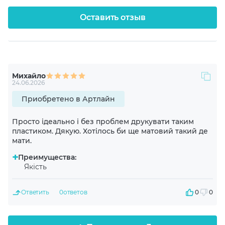
PETG
Оставить отзыв
Вид пластика
Классический
Цвет
Михайло
24.06.2026
Черный
Приобретено в Артлайн
Диаметр нитки
Просто ідеально і без проблем друкувати таким
1.75 mm
пластиком. Дякую. Хотілось би ще матовий такий де
мати.
+
Температура печати
Преимущества:
Якість
230-250℃
Ответить
0
ответов
0
0
Рекомендуемая скорость печати
40-80 mm/s