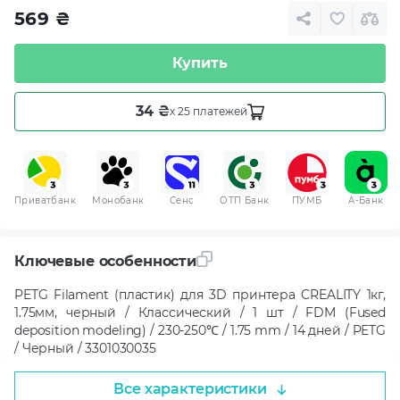
569
₴
Купить
34 ₴
x 25 платежей
Приватбанк
Монобанк
Сенс
ОТП Банк
ПУМБ
A-Банк
Ключевые особенности
PETG Filament (пластик) для 3D принтера CREALITY 1кг,
1.75мм, черный / Классический / 1 шт / FDM (Fused
deposition modeling) / 230-250℃ / 1.75 mm / 14 дней / PETG
/ Черный / 3301030035
Все характеристики