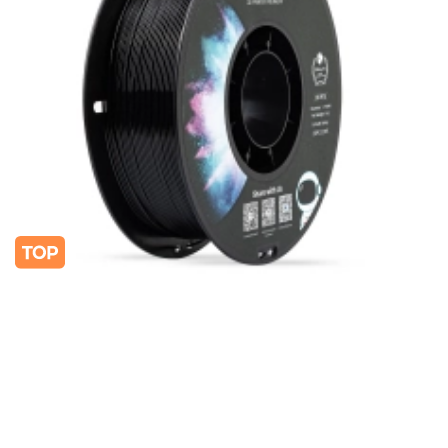
нашей продукции. Мы уверены, что
приобретенная вами техника будет служить
вам долгие годы при соблюдении правил
эксплуатации и хранения.
ARTLINE
Гарантия на филаменты и смолы
Расходные материалы для 3D-печати
Заводской брак
единственное основание замены
На 1-й пробе
проверяйте сразу
Фото / видео
приложите к обращению
Партия / лот
укажите номер
1
Категория товара и основание
гарантии
Филаменты и фотополимерные смолы являются
расходными материалами
. Срочный гарантийный
период на них не устанавливается — замена или
возврат возможны только при
производственном
(заводском) дефекте
, а не из-за свойств материала
либо условий его использования и хранения.
✓
Что признаётся
производственным дефектом
(покрывается)
отклонение диаметра филамента за пределы