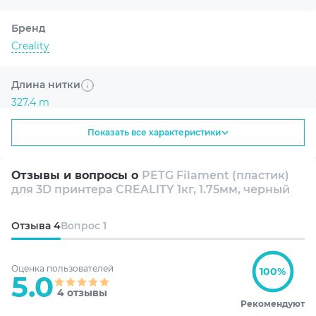
Бренд
Creality
Длина нитки
327.4 m
Показать все характеристики
Тип
Пластик
Отзывы и вопросы о
PETG Filament (пластик)
для 3D принтера CREALITY 1кг, 1.75мм, черный
Назначение
Общего назначения
Отзыва
4
Вопрос
1
Серия
Оценка пользователей
CR-PETG
100%
5.0
4 отзывы
Рекомендуют
Тип пластика