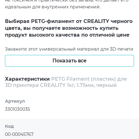
не токсичен и практически без запаха, что делает его
идеальным для внутренних применений.
Выбирая PETG-филамент от CREALITY черного
цвета, вы получаете возможность купить
продукт высокого качества по отличной цене
Закажите этот универсальный материал для 3D-печати
сегодня и начните творить невероятные объекты без
Показать все
ограничений!
Характеристики
PETG Filament (пластик) для
3D принтера CREALITY 1кг, 1.75мм, черный
Артикул
3301030035
Код
00-00045767