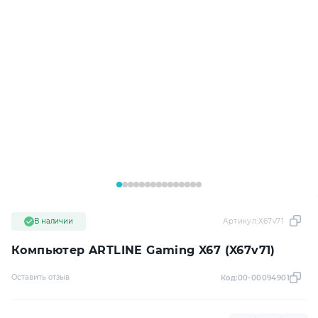
В наличии
Артикул:
X67v71
Компьютер ARTLINE Gaming X67 (X67v71)
Оставить отзыв
Код:
00-00094901