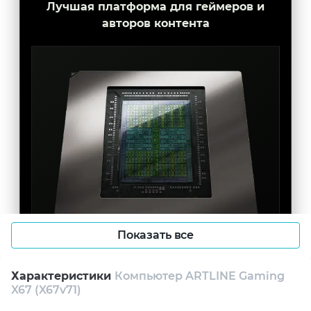
Лучшая платформа для геймеров и
авторов контента
Показать все
AI-ГРАФИКА НОВОГО
Характеристики
Компьютер ARTLINE Gaming
ПОКОЛЕНИЯ
X67 (X67v71)