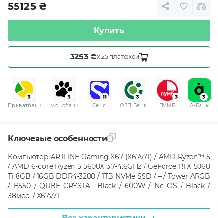
55125
₴
Купить
3253 ₴
x 25 платежей
Приватбанк
Монобанк
Сенс
ОТП Банк
ПУМБ
A-Банк
Ключевые особенности
Компьютер ARTLINE Gaming X67 (X67v71) / AMD Ryzen™ 5
/ AMD 6-core Ryzen 5 5600X 3.7-4.6GHz / GeForce RTX 5060
Ti 8GB / 16GB DDR4-3200 / 1TB NVMe SSD / – / Tower ARGB
/ B550 / QUBE CRYSTAL Black / 600W / No OS / Black /
38мес. / X67v71
Все характеристики