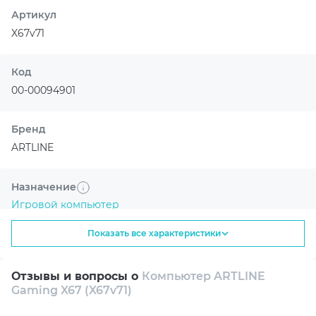
GeForce RTX 5060 Ti использует
Артикул
архитектуру NVIDIA Blackwell, тензорные
X67v71
ядра пятого поколения и RT-ядра
четвертого поколения, чтобы ускорять
игры, творчество и задачи на базе
Код
искусственного интеллекта.
00-00094901
Бренд
ARTLINE
Назначение
Игровой компьютер
Улучшенная графика с AI
NVIDIA DLSS 4 помогает получить более
Показать все характеристики
плавный геймплей и высокую детализацию.
Линейка
X67
Отзывы и вопросы о
Компьютер ARTLINE
Gaming X67 (X67v71)
Модель процессора