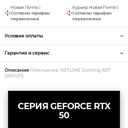
Новая Почта
Курьер Новая Почта
Согласно тарифам
Согласно тарифам
перевозчика
перевозчика
Условия оплаты
Оплата частями
Наличными
Кредит
Гарантия и сервис
Условия гарантии
Описание
Компьютер ARTLINE Gaming X67
Возврат и обмен в течение 14 дней
(X67v71)
Собственный сервисный центр
Техническая поддержка
Консультация
СЕРИЯ GEFORCE RTX
50