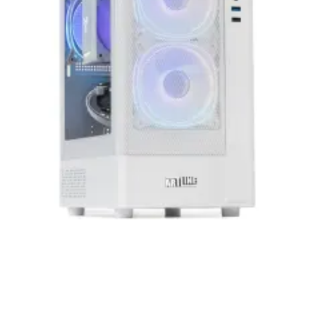
нашей продукции. Мы уверены, что
приобретенная вами техника будет служить
вам долгие годы при соблюдении правил
эксплуатации и хранения.
Artline комп'ютери