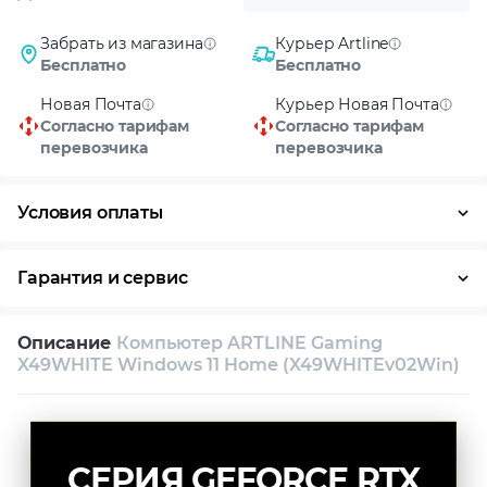
Забрать из магазина
Курьер Artline
Бесплатно
Бесплатно
Новая Почта
Курьер Новая Почта
Согласно тарифам
Согласно тарифам
перевозчика
перевозчика
Условия оплаты
Оплата частями
Наличными
Кредит
Гарантия и сервис
Условия гарантии
Описание
Компьютер ARTLINE Gaming
Возврат и обмен в течение 14 дней
X49WHITE Windows 11 Home (X49WHITEv02Win)
Собственный сервисный центр
Техническая поддержка
Консультация
СЕРИЯ GEFORCE RTX