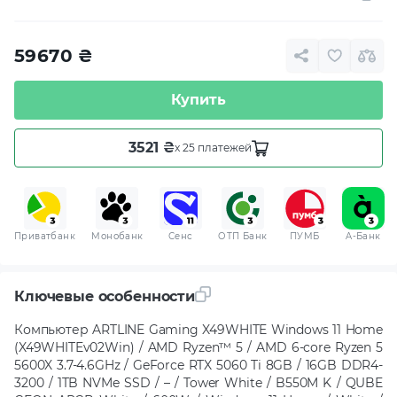
59670
₴
Купить
3521 ₴
x 25 платежей
Приватбанк
Монобанк
Сенс
ОТП Банк
ПУМБ
A-Банк
Ключевые особенности
Компьютер ARTLINE Gaming X49WHITE Windows 11 Home
(X49WHITEv02Win) / AMD Ryzen™ 5 / AMD 6-core Ryzen 5
5600X 3.7-4.6GHz / GeForce RTX 5060 Ti 8GB / 16GB DDR4-
3200 / 1TB NVMe SSD / – / Tower White / B550M K / QUBE