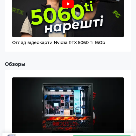
Объем второго накопителя
–
Модель материнской платы
B550M K
Огляд відеокарти Nvidia RTX 5060 Ti 16Gb
Корпус
Инструменты для авторов
QUBE GEON ARGB White
NVIDIA Studio ускоряет монтаж, 3D-графику,
Обзоры
стриминг и обработку контента.
Блок питания
600W
Охлаждение корпуса
2x120mm ARGB LED fans (Front) + 1x120mm ARGB LED
fan (Rear)
Видео лучше с AI
Передние порты ввода/вывода (Корпус)
NVIDIA Broadcast и новый энкодер помогают