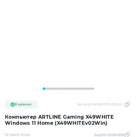
В наличии
Артикул:
X49WHITEv02Win
Компьютер ARTLINE Gaming X49WHITE
Windows 11 Home (X49WHITEv02Win)
Оставить отзыв
Код:
00-00094898