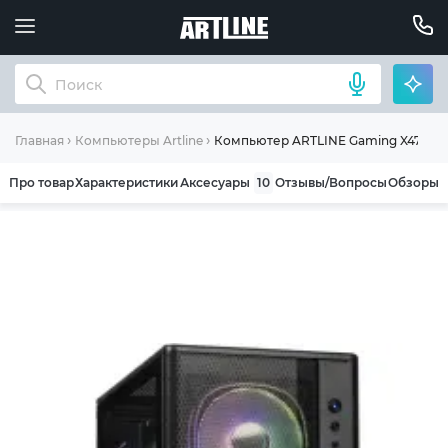
Компьютер ARTLINE Gaming X47 Wind
Главная
Компьютеры Artline
Про товар
Характеристики
Аксесуары
10
Отзывы/Вопросы
Обзоры
ОБЩИЕ УСЛОВИЯ ГАРАНТИИ
Компания ARTLINE благодарит Вас за выбор
нашей продукции. Мы уверены, что