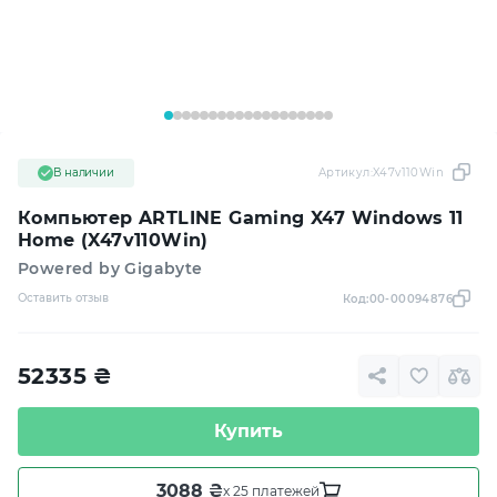
В наличии
Артикул:
X47v110Win
Компьютер ARTLINE Gaming X47 Windows 11
Home (X47v110Win)
Powered by Gigabyte
Оставить отзыв
Код:
00-00094876
52335
₴
Купить
3088 ₴
x 25 платежей