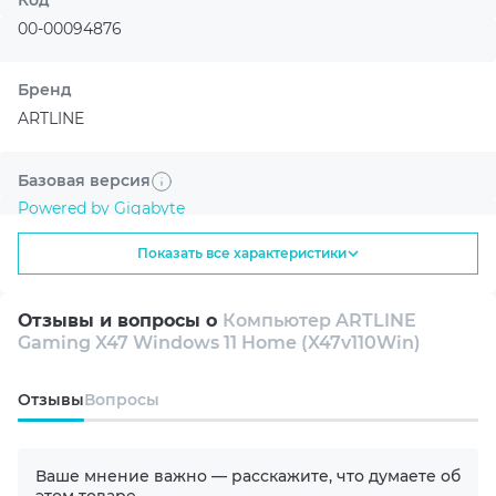
Код
искусственного интеллекта.
00-00094876
Бренд
ARTLINE
Базовая версия
Powered by Gigabyte
Улучшенная графика с AI
NVIDIA DLSS 4 помогает получить более
Показать все характеристики
плавный геймплей и высокую детализацию.
Назначение
Игровой компьютер
Отзывы и вопросы о
Компьютер ARTLINE
Gaming X47 Windows 11 Home (X47v110Win)
Линейка
X47
Oтзывы
Вопросы
Модель процессора
Быстрый отклик в играх
AMD 6-core Ryzen 5 5500 3.6-4.2GHz
Ваше мнение важно — расскажите, что думаете об