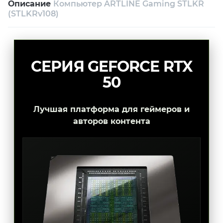
Описание
Компьютер ARTLINE Gaming STLKR
Возврат и обмен в течение 14 дней
(STLKRv108)
Собственный сервисный центр
Техническая поддержка
Консультация
СЕРИЯ GEFORCE RTX
50
Лучшая платформа для геймеров и
авторов контента