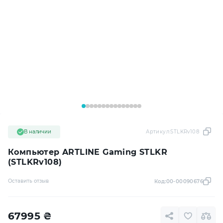
В наличии
Артикул:
STLKRv108
Компьютер ARTLINE Gaming STLKR
(STLKRv108)
Оставить отзыв
Код:
00-00090676
67995
₴