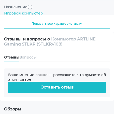
Назначение
Игровой компьютер
Улучшенная графика с AI
NVIDIA DLSS 4 помогает получить более
Показать все характеристики
плавный геймплей и высокую детализацию.
ПК с водяным охлаждением
Отзывы и вопросы о
Компьютер ARTLINE
Кастомный ПК
Gaming STLKR (STLKRv108)
Линейка
Oтзывы
Вопросы
STLKR
Быстрый отклик в играх
Ваше мнение важно — расскажите, что думаете об
Модель процессора
этом товаре
NVIDIA Reflex 2 снижает задержку
AMD 8-core Ryzen 7 7700 3.8-5.3GHz
управления для точного прицеливания.
Оставить отзыв
Охлаждение процессора
240mm WaterCooler Black
Обзоры