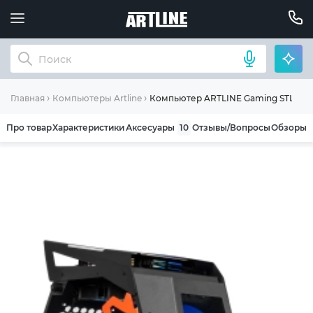
Компьютер ARTLINE Gaming STLKR (
Главная
Компьютеры Artline
Про товар
Характеристики
Аксесуары
10
Отзывы/Вопросы
Обзоры
ОБЩИЕ УСЛОВИЯ ГАРАНТИИ
Компания ARTLINE благодарит Вас за выбор