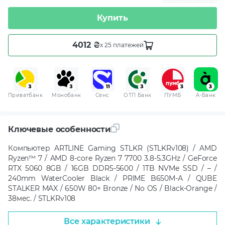
Купить
4012 ₴
x 25 платежей
Приватбанк
Монобанк
Сенс
ОТП Банк
ПУМБ
A-Банк
Ключевые особенности
Компьютер ARTLINE Gaming STLKR (STLKRv108) / AMD
Ryzen™ 7 / AMD 8-core Ryzen 7 7700 3.8-5.3GHz / GeForce
RTX 5060 8GB / 16GB DDR5-5600 / 1TB NVMe SSD / – /
240mm WaterCooler Black / PRIME B650M-A / QUBE
STALKER MAX / 650W 80+ Bronze / No OS / Black-Orange /
38мес. / STLKRv108
Все характеристики