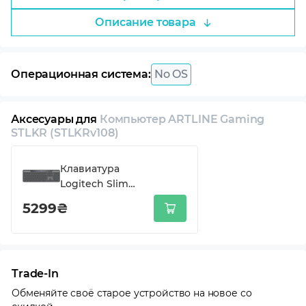
Описание товара
Операционная система:
No OS
Аксесуары для
Компьютер ARTLINE Gaming
STLKR (STLKRv108)
Клавиатура
Logitech Slim
Solar+ for
5299₴
Business
Wireless/Bluetooth
Graphite (920-
013779)
Trade-In
Обменяйте своё старое устройство на новое со