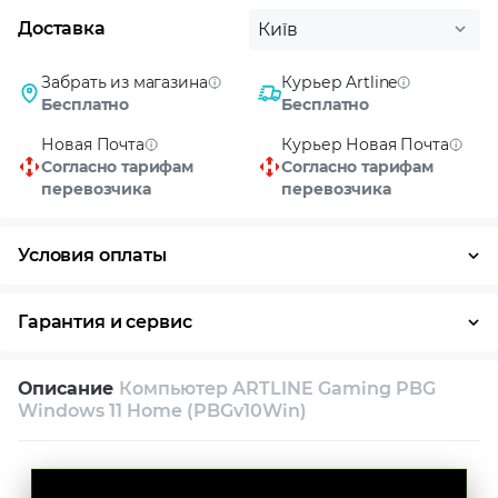
Доставка
Київ
Забрать из магазина
Курьер Artline
Бесплатно
Бесплатно
Новая Почта
Курьер Новая Почта
Согласно тарифам
Согласно тарифам
перевозчика
перевозчика
Условия оплаты
Оплата частями
Наличными
Кредит
Гарантия и сервис
Условия гарантии
Описание
Компьютер ARTLINE Gaming PBG
Возврат и обмен в течение 14 дней
Windows 11 Home (PBGv10Win)
Собственный сервисный центр
Техническая поддержка
Консультация