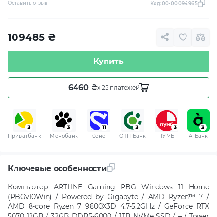
Оставить отзыв
Код:
00-00094965
109485
₴
Купить
6460 ₴
x 25 платежей
Приватбанк
Монобанк
Сенс
ОТП Банк
ПУМБ
A-Банк
Ключевые особенности
Компьютер ARTLINE Gaming PBG Windows 11 Home
(PBGv10Win) / Powered by Gigabyte / AMD Ryzen™ 7 /
AMD 8-core Ryzen 7 9800X3D 4.7-5.2GHz / GeForce RTX
5070 12GB / 32GB DDR5-6000 / 1TB NVMe SSD / – / Tower