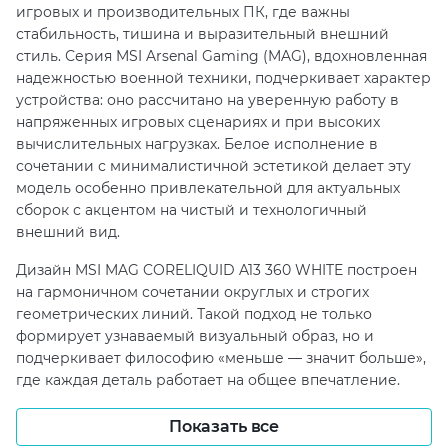
игровых и производительных ПК, где важны
стабильность, тишина и выразительный внешний
стиль. Серия MSI Arsenal Gaming (MAG), вдохновленная
надежностью военной техники, подчеркивает характер
устройства: оно рассчитано на уверенную работу в
напряженных игровых сценариях и при высоких
вычислительных нагрузках. Белое исполнение в
сочетании с минималистичной эстетикой делает эту
модель особенно привлекательной для актуальных
сборок с акцентом на чистый и технологичный
внешний вид.
Дизайн MSI MAG CORELIQUID A13 360 WHITE построен
на гармоничном сочетании округлых и строгих
геометрических линий. Такой подход не только
формирует узнаваемый визуальный образ, но и
подчеркивает философию «меньше — значит больше»,
где каждая деталь работает на общее впечатление.
Непрямая ARGB-подсветка деликатно интегрирована в
конструкцию и позволяет подчеркнуть контуры
Показать все
устройства, а поддержка MSI Center и Mystic Light