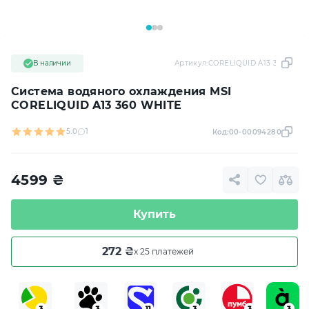
В наличии
Артикул:
CORELIQUID A13 360 WHI
Система водяного охлаждения MSI
CORELIQUID A13 360 WHITE
5.0
1
Код:
00-00094280
4599
₴
Купить
272 ₴
x 25 платежей